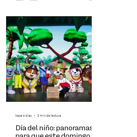
laboral en Chile. En un contexto donde el
agotamiento, la incertidumbre y las malas
experiencias laborales forman parte de la
realidad de miles de trabajadores, Trabajo
de Monos – Reflexiones de la Selva
Corporativa, del autor Mauricio Eduardo
Medina, ha trascendido el ámbito editorial
hace 4 días
3 min de lectura
Día del niño: panoramas
para que este domingo 09