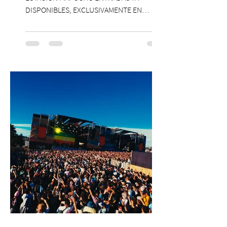
DISPONIBLES, EXCLUSIVAMENTE EN
PASSLINE.COM ExpoYoga regresa en 2026
con una edición renovada que reunirá
yoga, bienestar y vida consciente, con la
participación de Paramsahej Singh,
Antonella Orsini, Yoga Woman y más
exponentes que serán confirmados
próximamente. ExpoYoga se realizará los
días 17 y 18 de octubre de 2026 en el
Centro Cultural Estación Mapocho, espacio
que albergará durante dos jornadas una
pro