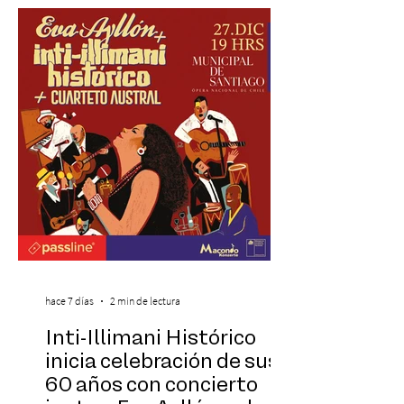
una nueva atracción a su oferta
gastronómica y turística con la apertura de
Cinema, un restaurante temático
inspirado en el concepto de un museo de
Hollywood, que promete transportar a sus
visitantes a distintos
hace 7 días
2 min de lectura
Inti-Illimani Histórico
inicia celebración de sus
60 años con concierto