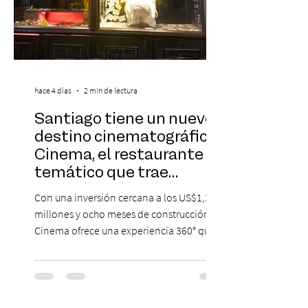
hace 4 días
2 min de lectura
Santiago tiene un nuevo
destino cinematográfico:
Cinema, el restaurante
temático que trae
Hollywood a Chile
Con una inversión cercana a los US$1,3
millones y ocho meses de construcción,
Cinema ofrece una experiencia 360° que
combina gastronomía, escenografía
cinematográfica y actores en vivo,
recreando algunos de los universos más
icónicos del cine. Patio Bellavista suma