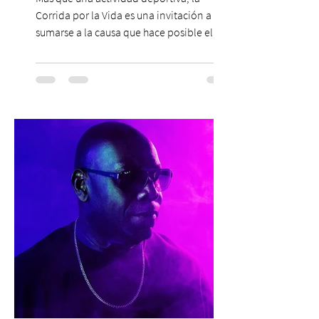
Corrida por la Vida es una invitación a
sumarse a la causa que hace posible el
trabajo que Corporación Yo Mujer
desarrolla durante todo el año: brindar
orientación, contención y apoyo
profesional a personas que viven la
experiencia del cáncer de mama y a sus
familias, además de impulsar la detección
temprana, porque la información también
es una forma de acompañar. Con este
propósito, la Corporación realizará la 17ª
Corrida por la Vida, e