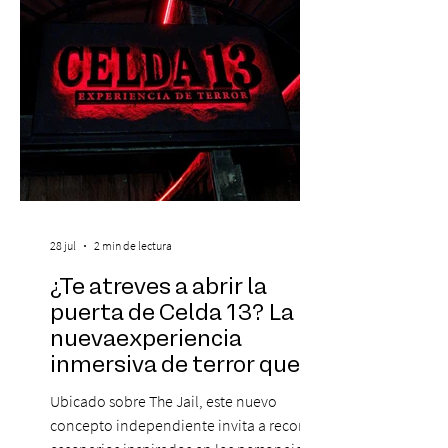
categoría. Considerado una de las figura
28 jul
2 min de lectura
¿Te atreves a abrir la
puerta de Celda 13? La
nuevaexperiencia
inmersiva de terror que
acaba de llegar aBarrio
Ubicado sobre The Jail, este nuevo
Italia
concepto independiente invita a recorrer