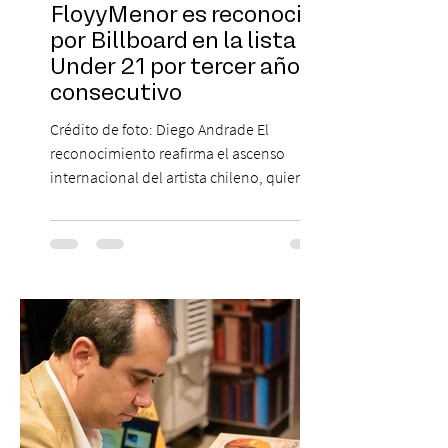
FloyyMenor es reconocido
por Billboard en la lista 21
Under 21 por tercer año
consecutivo
Crédito de foto: Diego Andrade El
reconocimiento reafirma el ascenso
internacional del artista chileno, quien
continúa impulsando el reggaetón chileno
en la escena global. MIAMI, FL (3 de agosto
de 2026) — FloyyMenor ha sido
reconocido por Billboard en su lista 21
Under 21 por tercer año consecutivo,
formando parte una vez más de la
selección anual de la publicación que
destaca a los artistas menores de 21 años
más influyentes de la industria musical.
Este reconocimiento reaf