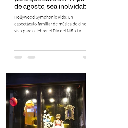
de agosto, sea inolvidable
Hollywood Symphonic Kids: Un
espectáculo familiar de música de cine en
vivo para celebrar el Día del Niño La
Orquesta Filodramática de Chile invita a
las familias chilenas a vivir una experiencia
musical única e inolvidable con motivo del
Día del Niño. El espectáculo Hollywood
Symphonic Kids reunirá a lo mejor del cine
de todos los tiempos en un concierto en
vivo que combinará una orquesta
sinfónica en pleno, coro y una
sorprendente puesta en escena pensada
especialmente pa