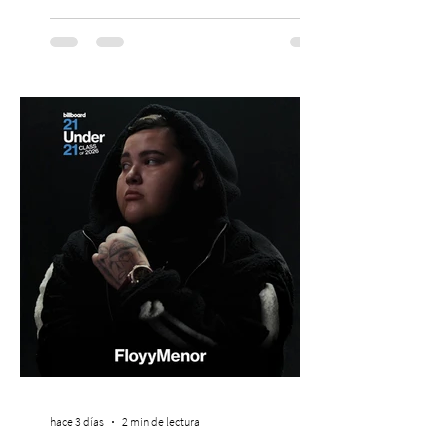
agosto, el Parque Arena Temuco será
escenario de una noche dedicada al indie
con la presentación de Candelabro,
banda que llegará a la capital de La
Araucanía para ofrecer un show cargado
de energía, guitarras y canciones que han
marcado su breve pero exitosa trayectoria.
La jornad
hace 3 días
2 min de lectura