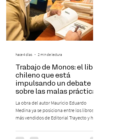
hace 4 días
2 min de lectura
Trabajo de Monos: el libro
chileno que está
impulsando un debate
sobre las malas prácticas
laborales y el futuro del
La obra del autor Mauricio Eduardo
trabajo
Medina ya se posiciona entre los libros
más vendidos de Editorial Trayecto y ha
dado origen a un decálogo de propuestas
para mejorar los procesos de selección