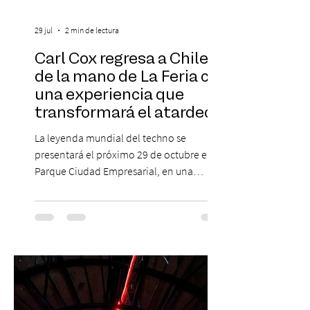
29 jul
2 min de lectura
Carl Cox regresa a Chile
de la mano de La Feria con
una experiencia que
transformará el atardecer
del jueves en una
La leyenda mundial del techno se
celebración de música
presentará el próximo 29 de octubre en
electrónica
Parque Ciudad Empresarial, en una
edición especial de ON TOUR que invita a
vivir una jornada de música, comunidad y
cultura electrónica desde las 18:00 horas.
Las entradas estarán disponibles desde el
viernes 31 de julio, a las 13:00 horas, a
través de Passline. Hay artistas que marcan
una época y otros que construyen la
historia. Carl Cox pertenece a esta última