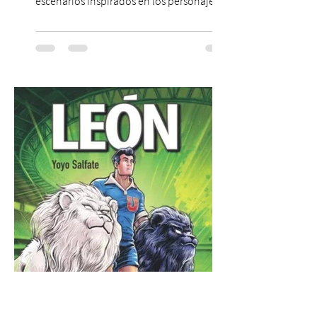
escenarios inspirados en los personajes
más icónicos del cine de terror, junto a una
carta de platos y cócteles temáticos. Dicen
que existe una sala donde fueron
encerrados los pacientes más peligrosos
de la ficción. Nadie sabe cómo llegaron
allí. Sólo que nunca debieron compartir el
mismo lugar. Esa leyenda es el punto de
partida de Celda 13, la nueva propuesta
temática que acaba de abrir sus puertas
20 jul
2 min de lectura