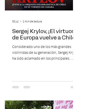
30 jul
1 min de lectura
Sergej Krylov, ¡El virtuoso
de Europa vuelve a Chile!
Considerado uno de los más grandes
violinistas de su generación, Sergej Krylov
ha sido aclamado en los principales
escenarios del mundo, desde el
Concertgebouw de Ámsterdam hasta el
Teatro alla Scala de Milán. Ahora vuelve al
escenario del Teatro CA660 para
protagonizar una velada extraordinaria
donde se encontrarán dos de las obras
más fascinantes de la historia de la música:
Las Cuatro Estaciones de Antonio Vivaldi y