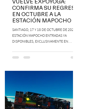
VUELVE EXPOYOGA:
CONFIRMA SU REGRESO
EN OCTUBRE A LA
ESTACIÓN MAPOCHO
SANTIAGO, 17 Y 18 DE OCTUBRE DE 2026,
ESTACIÓN MAPOCHO ENTRADAS YA
DISPONIBLES, EXCLUSIVAMENTE EN
PASSLINE.COM ExpoYoga regresa en 2026
con una edición renovada que reunirá
yoga, bienestar y vida consciente, con la
participación de Paramsahej Singh,
Antonella Orsini, Yoga Woman y más
exponentes que serán confirmados
próximamente. ExpoYoga se realizará los
días 17 y 18 de octubre de 2026 en el
Centro Cultural Estación Mapocho, espacio
que albergará durante dos jornadas una
pro