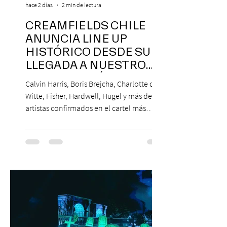
hace 2 días
2 min de lectura
CREAMFIELDS CHILE
ANUNCIA LINE UP
HISTÓRICO DESDE SU
LLEGADA A NUESTRO
NUESTRO PAÍS
Calvin Harris, Boris Brejcha, Charlotte de
Witte, Fisher, Hardwell, Hugel y más de 85
artistas confirmados en el cartel más
grande de la trayectoria del festival en
Chile. 14 y 15 de noviembre de 2026, Club
Hípico de Santiago. Últimos Weekend
Tickets disponibles en www.creamfields.cl,
con venta a través de Puntoticket.com
Creamfields Chile, el festival de música
electrónica más importante del país,
revela oficialmente el Lineup de su edición
2026. Calvin Harris, Boris Bre