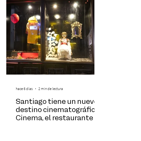
sinfónica en pleno, coro y una
sorprendente puesta en escena pensada
especialmente pa
hace 6 días
2 min de lectura
Santiago tiene un nuevo
destino cinematográfico:
Cinema, el restaurante
temático que trae
Hollywood a Chile
Con una inversión cercana a los US$1,3