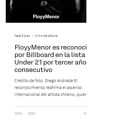
hace 5 días
2 min de lectura
FloyyMenor es reconocido
por Billboard en la lista 21
Under 21 por tercer año
consecutivo
Crédito de foto: Diego Andrade El
reconocimiento reafirma el ascenso
internacional del artista chileno, quien
continúa impulsando el reggaetón chileno
en la escena global. MIAMI, FL (3 de agosto
de 2026) — FloyyMenor ha sido
reconocido por Billboard en su lista 21
Under 21 por tercer año consecutivo,