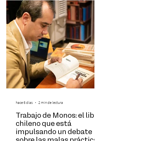
formando parte una vez más de la
selección anual de la publicación que
destaca a los artistas menores de 21 años
más influyentes de la industria musical.
Este reconocimiento reaf
hace 6 días
2 min de lectura
Trabajo de Monos: el libro
chileno que está
impulsando un debate
sobre las malas prácticas