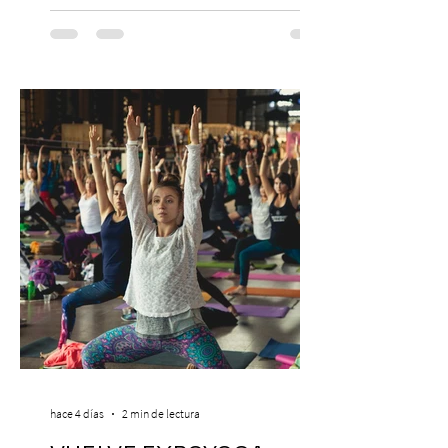
Después de agotar entradas en su primer
paso por Santiago en 2025, el grupo
cómico-musical más viral del momento
retorna al Teatro Estudio 13 con dos
funciones, el 14 y 15 de agosto de 2026,
para que nadie se quede con las ganas (de
nuevo). Llegan con la confianza de quien
ha hecho sold-out en Colombia, Miami,
hace 4 días
2 min de lectura