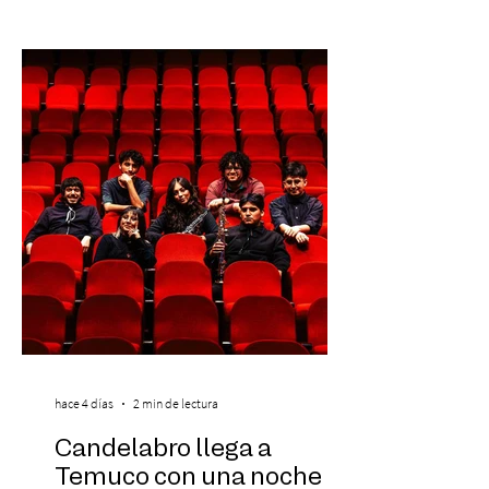
descuento (por 48 horas o hasta agotar
stock). Posterior a esta preventa exclusiva
se da inicio a la segunda etapa con una
preventa con 20% descuento para los
clientes del mismo banco y 20% para las
personas que se pre inscribieron y el miérc
hace 4 días
2 min de lectura
Candelabro llega a
Temuco con una noche