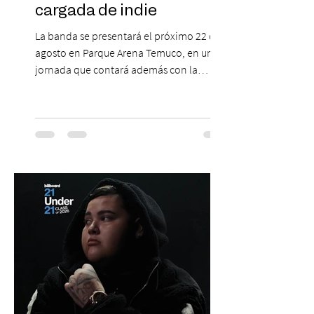
cargada de indie
La banda se presentará el próximo 22 de
agosto en Parque Arena Temuco, en una
jornada que contará además con la
participación de los temuquenses “Todos
Mis Amigos Están Tristes”. El próximo 22 de
agosto, el Parque Arena Temuco será
escenario de una noche dedicada al indie
con la presentación de Candelabro,
banda que llegará a la capital de La
Araucanía para ofrecer un show cargado
de energía, guitarras y canciones que han
marcado su breve pero exitosa trayectoria.
La jornad