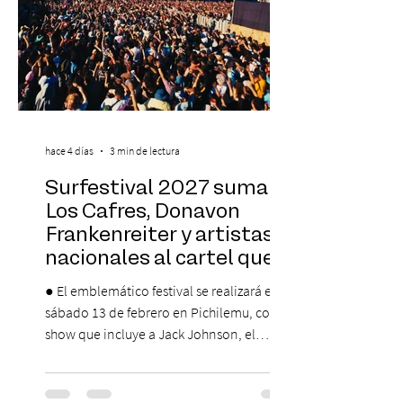
hace 4 días
3 min de lectura
Surfestival 2027 suma a
Los Cafres, Donavon
Frankenreiter y artistas
nacionales al cartel que
encabeza Jack Johnson
● El emblemático festival se realizará el
sábado 13 de febrero en Pichilemu, con un
show que incluye a Jack Johnson, el
máximo referente de la cultura del surf. ●
El lunes 10 de agosto comienza la
Preventa Exclusiva Santander con 30%