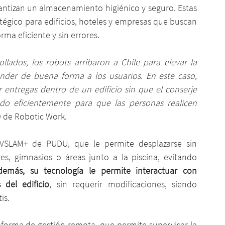
antizan un almacenamiento higiénico y seguro. Estas 
atégico para edificios, hoteles y empresas que buscan 
ma eficiente y sin errores.
llados, los robots arribaron a Chile para elevar la 
ender de buena forma a los usuarios. En este caso, 
entregas dentro de un edificio sin que el conserje 
do eficientemente para que las personas realicen 
EO de Robotic Work.
 VSLAM+ de PUDU, que le permite desplazarse sin 
, gimnasios o áreas junto a la piscina, evitando 
demás, su tecnología le permite interactuar con 
 del edificio
, sin requerir modificaciones, siendo 
is.
forma de gestión remota, que permite supervisar la 