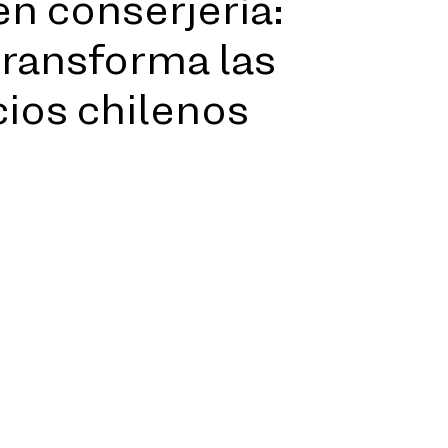
en conserjería:
transforma las
cios chilenos