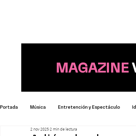
MAGAZINE
Portada
Música
Entretención y Espectáculo
I
2 nov 2025
2 min de lectura
Deporte
Productos y Marcas
Conciertos