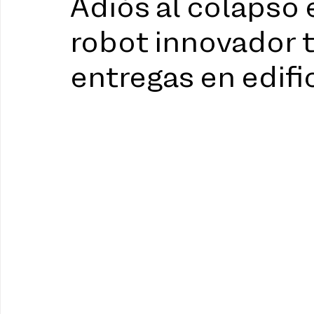
Adiós al colapso 
robot innovador 
entregas en edifi