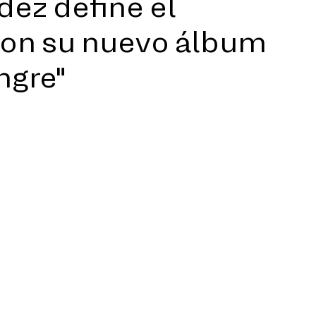
dez define el
con su nuevo álbum
ngre"