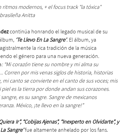
ritmos modernos, + el focus track "la tóxica" 
brasileña Anitta
ndez 
continúa honrando el legado musical de su 
álbum, 
‘Te Llevo En La Sangre’
. El álbum, ya 
gistralmente la rica tradición de la música 
iendo el género para una nueva generación.
a
: “Mi corazón tiene su nombre y mi alma su 
. Corren por mis venas siglos de historia, historias 
mi canto se convierte en el canto de sus voces; mis 
mi piel es la tierra por donde andan sus corazones. 
 sangre, es su sangre. Sangre de mexicanos 
ranza. México, ¡te llevo en la sangre!”
iera Ir”, “Cobijas Ajenas”, “Inexperto en Olvidarte”, y 
 La Sangre’
 fue altamente anhelado por los fans.