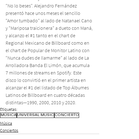
“No lo beses”. Alejandro Fernández 
presentó hace unos meses el sencillo 
“Amor tumbado” al lado de Natanael Cano 
y “Mariposa traicionera” a dueto con Maná, 
y alcanzo el 
#1
 tanto en el chart de 
Regional Mexicano de Billboard como en 
el chart de Popular de Monitor Latino con 
“Nunca dudes de llamarme” al lado de La 
Arrolladora Banda El Limón, que acumula 
7 millones de streams en Spotify. Este 
disco lo convirtió en el primer artista en 
alcanzar el 
#1
 del listado de Top Álbumes 
Latinos de Billboard en cuatro décadas 
distintas—1990, 2000, 2010 y 2020.
Etiquetas:
MÚSICA
UNIVERSAL MUSIC
CONCIERTO
Música
Conciertos