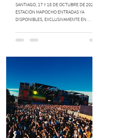
SANTIAGO, 17 Y 18 DE OCTUBRE DE 2026,
ESTACIÓN MAPOCHO ENTRADAS YA
DISPONIBLES, EXCLUSIVAMENTE EN
PASSLINE.COM ExpoYoga regresa en 2026
con una edición renovada que reunirá
yoga, bienestar y vida consciente, con la
participación de Paramsahej Singh,
Antonella Orsini, Yoga Woman y más
exponentes que serán confirmados
próximamente. ExpoYoga se realizará los
días 17 y 18 de octubre de 2026 en el
Centro Cultural Estación Mapocho, espacio
que albergará durante dos jornadas una
pro