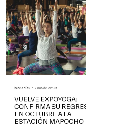
funciones, el 14 y 15 de agosto de 2026,
para que nadie se quede con las ganas (de
nuevo). Llegan con la confianza de quien
ha hecho sold-out en Colombia, Miami,
hace 5 días
2 min de lectura
VUELVE EXPOYOGA:
CONFIRMA SU REGRESO
EN OCTUBRE A LA
ESTACIÓN MAPOCHO