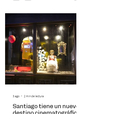
Día del Niño. El espectáculo Hollywood
Symphonic Kids reunirá a lo mejor del cine
de todos los tiempos en un concierto en
vivo que combinará una orquesta
sinfónica en pleno, coro y una
sorprendente puesta en escena pensada
especialmente pa
3 ago
2 min de lectura
Santiago tiene un nuevo
destino cinematográfico: