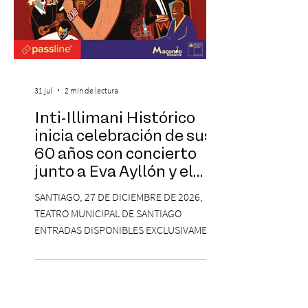
31 jul
2 min de lectura
Inti-Illimani Histórico
inicia celebración de sus
60 años con concierto
junto a Eva Ayllón y el
Cuarteto Austral en el
SANTIAGO, 27 DE DICIEMBRE DE 2026,
Teatro Municipal de
TEATRO MUNICIPAL DE SANTIAGO
Santiago
ENTRADAS DISPONIBLES EXCLUSIVAMENTE
EN PASSLINE.COM DESDE LAS 14:00 HRS. La
agrupación ícono de la Nueva Canción
Chilena conmemorará su legado de 60
años el próximo 27 de diciembre, a las