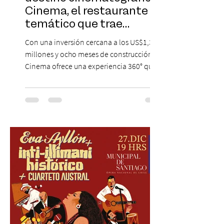
Cinema, el restaurante
temático que trae
Hollywood a Chile
Con una inversión cercana a los US$1,3
millones y ocho meses de construcción,
Cinema ofrece una experiencia 360° que
combina gastronomía, escenografía
cinematográfica y actores en vivo,
recreando algunos de los universos más
icónicos del cine. Patio Bellavista suma
una nueva atracción a su oferta
gastronómica y turística con la apertura de
Cinema, un restaurante temático
inspirado en el concepto de un museo de
Hollywood, que promete transportar a sus
visitantes a distintos