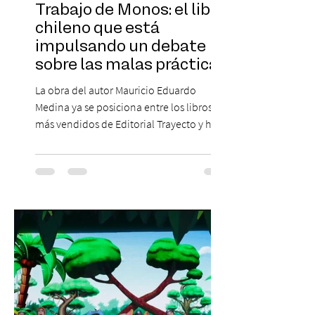
Trabajo de Monos: el libro
chileno que está
impulsando un debate
sobre las malas prácticas
laborales y el futuro del
La obra del autor Mauricio Eduardo
trabajo
Medina ya se posiciona entre los libros
más vendidos de Editorial Trayecto y ha
dado origen a un decálogo de propuestas
para mejorar los procesos de selección
laboral en Chile. En un contexto donde el
agotamiento, la incertidumbre y las malas
experiencias laborales forman parte de la
realidad de miles de trabajadores, Trabajo
de Monos – Reflexiones de la Selva
Corporativa, del autor Mauricio Eduardo
Medina, ha trascendido el ámbito editorial