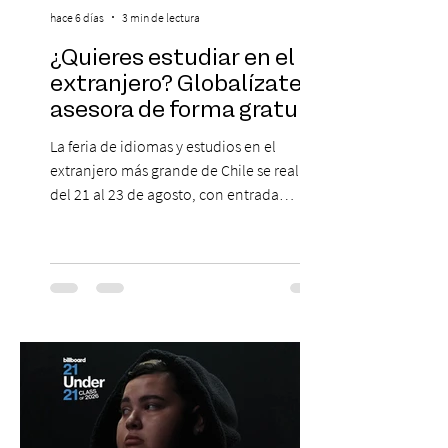
hace 6 días
3 min de lectura
¿Quieres estudiar en el
extranjero? Globalízate te
asesora de forma gratuita
La feria de idiomas y estudios en el
extranjero más grande de Chile se realizará
del 21 al 23 de agosto, con entrada
gratuita, asesoría personalizada y test de
inglés con entrega de certificado. En un
escenario en que los idiomas mantienen
un papel relevante para acceder a
oportunidades académicas y
desenvolverse en contextos
internacionales, los resultados más
recientes muestran que Chile todavía
enfrenta importantes desafíos en su
aprendizaje. Según el estudio global EF