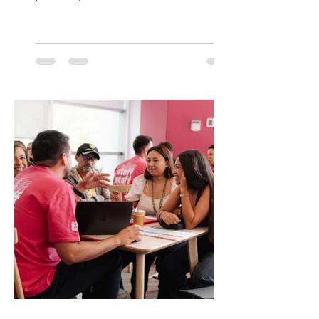
participación de los temuquenses “Todos
Mis Amigos Están Tristes”. El próximo 22 de
agosto, el Parque Arena Temuco será
escenario de una noche dedicada al indie
con la presentación de Candelabro,
banda que llegará a la capital de La
Araucanía para ofrecer un show cargado
de energía, guitarras y canciones que han
marcado su breve pero exitosa trayectoria.
La jornad