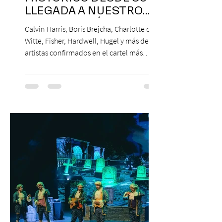
LLEGADA A NUESTRO
NUESTRO PAÍS
Calvin Harris, Boris Brejcha, Charlotte de
Witte, Fisher, Hardwell, Hugel y más de 85
artistas confirmados en el cartel más
grande de la trayectoria del festival en
Chile. 14 y 15 de noviembre de 2026, Club
Hípico de Santiago. Últimos Weekend
Tickets disponibles en www.creamfields.cl,
con venta a través de Puntoticket.com
Creamfields Chile, el festival de música
electrónica más importante del país,
revela oficialmente el Lineup de su edición
2026. Calvin Harris, Boris Bre