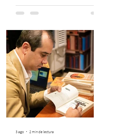
en la escena global. MIAMI, FL (3 de agosto
de 2026) — FloyyMenor ha sido
reconocido por Billboard en su lista 21
Under 21 por tercer año consecutivo,
formando parte una vez más de la
selección anual de la publicación que
destaca a los artistas menores de 21 años
más influyentes de la industria musical.
Este reconocimiento reaf
3 ago
2 min de lectura