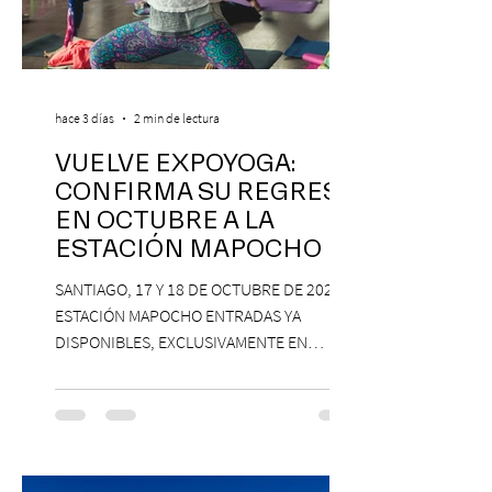
hace 3 días
2 min de lectura
VUELVE EXPOYOGA:
CONFIRMA SU REGRESO
EN OCTUBRE A LA
ESTACIÓN MAPOCHO
SANTIAGO, 17 Y 18 DE OCTUBRE DE 2026,
ESTACIÓN MAPOCHO ENTRADAS YA
DISPONIBLES, EXCLUSIVAMENTE EN
PASSLINE.COM ExpoYoga regresa en 2026
con una edición renovada que reunirá
yoga, bienestar y vida consciente, con la
participación de Paramsahej Singh,
Antonella Orsini, Yoga Woman y más