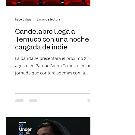
hace 3 días
2 min de lectura
Candelabro llega a
Temuco con una noche
cargada de indie
La banda se presentará el próximo 22 de
agosto en Parque Arena Temuco, en una
jornada que contará además con la
participación de los temuquenses “Todos
Mis Amigos Están Tristes”. El próximo 22 de
agosto, el Parque Arena Temuco será
escenario de una noche dedicada al indie
con la presentación de Candelabro,
banda que llegará a la capital de La
Araucanía para ofrecer un show cargado
de energía, guitarras y canciones que han