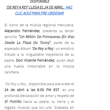
DISPONIBLE
'DE REY A REY' LLEGA EL 24 DE ABRIL.  
HAZ 
CLIC AQUÍ PARA PRE-ORDENAR
El ícono de la música regional mexicana, 
Alejandro Fernández
, presenta su tercer 
sencillo 
“Un Millón De Primaveras (En Vivo 
Desde La Plaza De Toros)”
, parte de su 
esperado álbum 
‘De Rey a Rey’
, un emotivo 
tributo a la inigualable trayectoria de su 
padre, 
Don Vicente Fernández
, quien dejó 
una huella imborrable en la música 
ranchera.
‘De Rey a Rey’
, disponible para pre-order el 
24 de abril a las 8:00 PM EST
, es una 
profunda declaración de amor y respeto de 
El Potrillo
 hacia su padre, su tierra y el 
legado musical que los une. Grabada en 