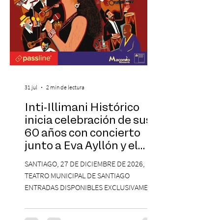
31 jul
2 min de lectura
Inti-Illimani Histórico
inicia celebración de sus
60 años con concierto
junto a Eva Ayllón y el
Cuarteto Austral en el
SANTIAGO, 27 DE DICIEMBRE DE 2026,
Teatro Municipal de
TEATRO MUNICIPAL DE SANTIAGO
Santiago
ENTRADAS DISPONIBLES EXCLUSIVAMENTE
EN PASSLINE.COM DESDE LAS 14:00 HRS. La
agrupación ícono de la Nueva Canción