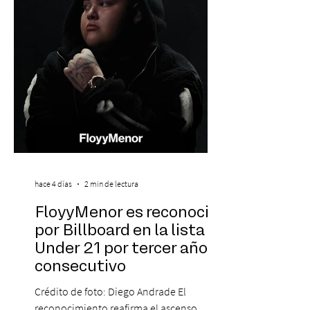
marcado su breve pero exitosa trayectoria.
La jornad
hace 4 días
2 min de lectura
FloyyMenor es reconocido
por Billboard en la lista 21
Under 21 por tercer año
consecutivo
Crédito de foto: Diego Andrade El
reconocimiento reafirma el ascenso