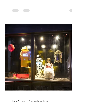
musical única e inolvidable con motivo del
Día del Niño. El espectáculo Hollywood
Symphonic Kids reunirá a lo mejor del cine
de todos los tiempos en un concierto en
vivo que combinará una orquesta
sinfónica en pleno, coro y una
sorprendente puesta en escena pensada
especialmente pa
hace 5 días
2 min de lectura