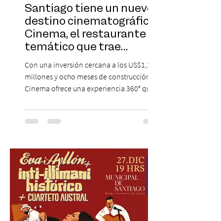
Santiago tiene un nuevo
destino cinematográfico:
Cinema, el restaurante
temático que trae
Hollywood a Chile
Con una inversión cercana a los US$1,3
millones y ocho meses de construcción,
Cinema ofrece una experiencia 360° que
combina gastronomía, escenografía
cinematográfica y actores en vivo,
recreando algunos de los universos más
icónicos del cine. Patio Bellavista suma
una nueva atracción a su oferta
gastronómica y turística con la apertura de
Cinema, un restaurante temático
inspirado en el concepto de un museo de
Hollywood, que promete transportar a sus
visitantes a distintos