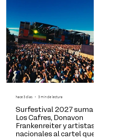
exponentes que serán confirmados
próximamente. ExpoYoga se realizará los
días 17 y 18 de octubre de 2026 en el
Centro Cultural Estación Mapocho, espacio
que albergará durante dos jornadas una
pro
hace 3 días
3 min de lectura
Surfestival 2027 suma a
Los Cafres, Donavon
Frankenreiter y artistas
nacionales al cartel que