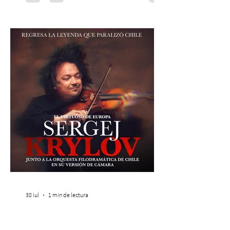
Chilena conmemorará su legado de 60
años el próximo 27 de diciembre, a las
19:00 horas, en el Teatro Municipal de
Santiago. La celebración reunirá a la
máxima exponente de la música popular
peruana, Eva Ayllón, al Cuarteto Austral y
un repertorio que recorrerá seis décadas
de obras que transformaron l
30 jul
1 min de lectura
Sergej Krylov, ¡El virtuoso
de Europa vuelve a Chile!