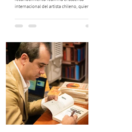
internacional del artista chileno, quien
continúa impulsando el reggaetón chileno
en la escena global. MIAMI, FL (3 de agosto
de 2026) — FloyyMenor ha sido
reconocido por Billboard en su lista 21
Under 21 por tercer año consecutivo,
formando parte una vez más de la
selección anual de la publicación que
destaca a los artistas menores de 21 años
más influyentes de la industria musical.
Este reconocimiento reaf