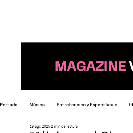
MAGAZINE
Portada
Música
Entretención y Espectáculo
I
19 ago 2025
2 min de lectura
Deporte
Productos y Marcas
Conciertos