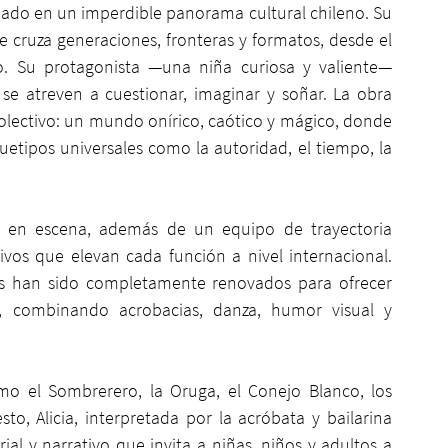
ado en un imperdible panorama cultural chileno. Su 
ue cruza generaciones, fronteras y formatos, desde el 
rco. Su protagonista —una niña curiosa y valiente— 
 se atreven a cuestionar, imaginar y soñar. La obra 
lectivo: un mundo onírico, caótico y mágico, donde 
etipos universales como la autoridad, el tiempo, la 
s en escena, además de un equipo de trayectoria 
vos que elevan cada función a nivel internacional. 
ías han sido completamente renovados para ofrecer 
, combinando acrobacias, danza, humor visual y 
mo el Sombrerero, la Oruga, el Conejo Blanco, los 
o, Alicia, interpretada por la acróbata y bailarina 
l y narrativo que invita a niñas, niños y adultos a 