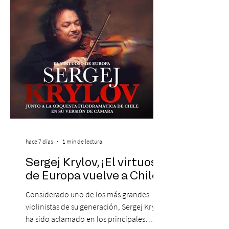
peruana, Eva Ayllón, al Cuarteto Austral y
un repertorio que recorrerá seis décadas
de obras que transformaron l
hace 7 días
1 min de lectura
Sergej Krylov, ¡El virtuoso
de Europa vuelve a Chile!
Considerado uno de los más grandes
violinistas de su generación, Sergej Krylov
ha sido aclamado en los principales