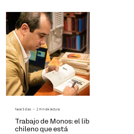
reconocido por Billboard en su lista 21
Under 21 por tercer año consecutivo,
formando parte una vez más de la
selección anual de la publicación que
destaca a los artistas menores de 21 años
más influyentes de la industria musical.
Este reconocimiento reaf
hace 3 días
2 min de lectura
Trabajo de Monos: el libro
chileno que está