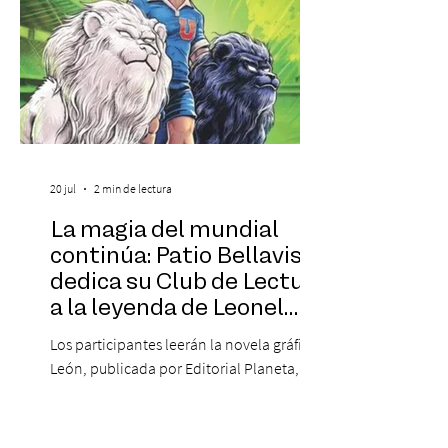
20 jul
2 min de lectura
La magia del mundial
continúa: Patio Bellavista
dedica su Club de Lectura
a la leyenda de Leonel
Sánchez
Los participantes leerán la novela gráfica
León, publicada por Editorial Planeta,
compartirán sus impresiones durante el
mes y cerrarán la experiencia conversando
con su autor, Mauricio "Yoyo" Salfate. El