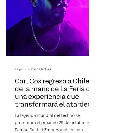
propósito, la Corporación realizará la 17ª
Corrida por la Vida, e
29 jul
2 min de lectura
Carl Cox regresa a Chile
de la mano de La Feria con
una experiencia que
transformará el atardecer
del jueves en una
La leyenda mundial del techno se
celebración de música
presentará el próximo 29 de octubre en
electrónica
Parque Ciudad Empresarial, en una