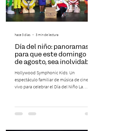
hace 3 días
3 min de lectura
Día del niño: panoramas
para que este domingo 09
de agosto, sea inolvidable
Hollywood Symphonic Kids: Un
espectáculo familiar de música de cine en
vivo para celebrar el Día del Niño La
Orquesta Filodramática de Chile invita a
las familias chilenas a vivir una experiencia
musical única e inolvidable con motivo del
Día del Niño. El espectáculo Hollywood
Symphonic Kids reunirá a lo mejor del cine
de todos los tiempos en un concierto en