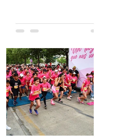
escenarios del mundo, desde el
Concertgebouw de Ámsterdam hasta el
Teatro alla Scala de Milán. Ahora vuelve al
escenario del Teatro CA660 para
protagonizar una velada extraordinaria
donde se encontrarán dos de las obras
más fascinantes de la historia de la música:
Las Cuatro Estaciones de Antonio Vivaldi y
Las Cuatro Estaciones Porteñas de Astor
Piazzolla. Déja