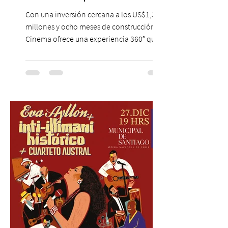
Hollywood a Chile
Con una inversión cercana a los US$1,3
millones y ocho meses de construcción,
Cinema ofrece una experiencia 360° que
combina gastronomía, escenografía
cinematográfica y actores en vivo,
recreando algunos de los universos más
icónicos del cine. Patio Bellavista suma
una nueva atracción a su oferta
gastronómica y turística con la apertura de
Cinema, un restaurante temático
inspirado en el concepto de un museo de
Hollywood, que promete transportar a sus
visitantes a distintos