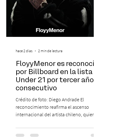
hace 2 días
2 min de lectura
FloyyMenor es reconocido
por Billboard en la lista 21
Under 21 por tercer año
consecutivo
Crédito de foto: Diego Andrade El
reconocimiento reafirma el ascenso
internacional del artista chileno, quien
continúa impulsando el reggaetón chileno
en la escena global. MIAMI, FL (3 de agosto
de 2026) — FloyyMenor ha sido