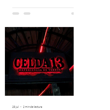
edición especial de ON TOUR que invita a
vivir una jornada de música, comunidad y
cultura electrónica desde las 18:00 horas.
Las entradas estarán disponibles desde el
viernes 31 de julio, a las 13:00 horas, a
través de Passline. Hay artistas que marcan
una época y otros que construyen la
historia. Carl Cox pertenece a esta última
categoría. Considerado una de las figura
28 jul
2 min de lectura