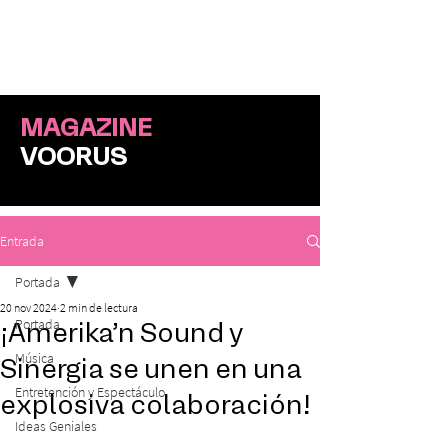
ME
NU
MAGAZINE
VOORUS
Entrada
Portada
20 nov 2024
2 min de lectura
Portada
¡Amerika’n Sound y
Música
Sinergia se unen en una
Entretención y Espectáculo
explosiva colaboración!
Ideas Geniales