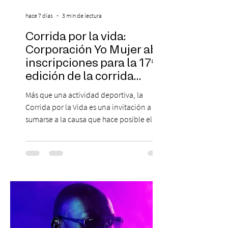
hace 7 días
3 min de lectura
Corrida por la vida:
Corporación Yo Mujer abre
inscripciones para la 17ª
edición de la corrida
solidaria
Más que una actividad deportiva, la
Corrida por la Vida es una invitación a
sumarse a la causa que hace posible el
trabajo que Corporación Yo Mujer
desarrolla durante todo el año: brindar
orientación, contención y apoyo
profesional a personas que viven la
experiencia del cáncer de mama y a sus
familias, además de impulsar la detección
temprana, porque la información también
es una forma de acompañar. Con este