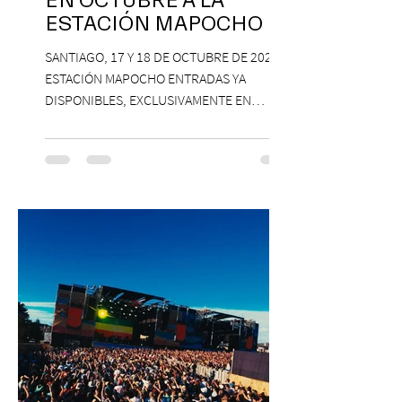
EN OCTUBRE A LA
ESTACIÓN MAPOCHO
SANTIAGO, 17 Y 18 DE OCTUBRE DE 2026,
ESTACIÓN MAPOCHO ENTRADAS YA
DISPONIBLES, EXCLUSIVAMENTE EN
PASSLINE.COM ExpoYoga regresa en 2026
con una edición renovada que reunirá
yoga, bienestar y vida consciente, con la
participación de Paramsahej Singh,
Antonella Orsini, Yoga Woman y más
exponentes que serán confirmados
próximamente. ExpoYoga se realizará los
días 17 y 18 de octubre de 2026 en el
Centro Cultural Estación Mapocho, espacio
que albergará durante dos jornadas una
pro