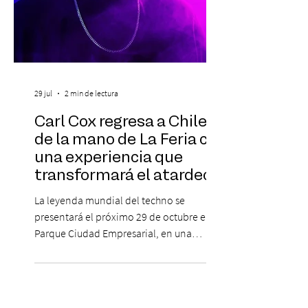
29 jul
2 min de lectura
Carl Cox regresa a Chile
de la mano de La Feria con
una experiencia que
transformará el atardecer
del jueves en una
La leyenda mundial del techno se
celebración de música
presentará el próximo 29 de octubre en
electrónica
Parque Ciudad Empresarial, en una
edición especial de ON TOUR que invita a
vivir una jornada de música, comunidad y
cultura electrónica desde las 18:00 horas.
Las entradas estarán disponibles desde el