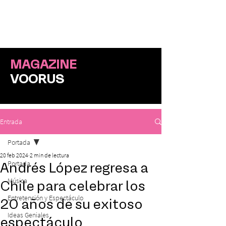
ME
NU
MAGAZINE
VOORUS
Entrada
Portada
20 feb 2024
2 min de lectura
Portada
Andrés López regresa a
Música
Chile para celebrar los
Entretención y Espectáculo
20 años de su exitoso
Ideas Geniales
espectáculo