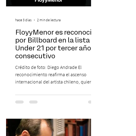
hace 3 días
2 min de lectura
FloyyMenor es reconocido
por Billboard en la lista 21
Under 21 por tercer año
consecutivo
Crédito de foto: Diego Andrade El
reconocimiento reafirma el ascenso
internacional del artista chileno, quien
continúa impulsando el reggaetón chileno
en la escena global. MIAMI, FL (3 de agosto
de 2026) — FloyyMenor ha sido
reconocido por Billboard en su lista 21
Under 21 por tercer año consecutivo,
formando parte una vez más de la
selección anual de la publicación que