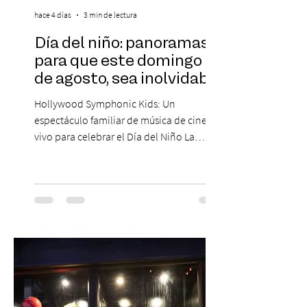
hace 4 días
3 min de lectura
Día del niño: panoramas
para que este domingo 09
de agosto, sea inolvidable
Hollywood Symphonic Kids: Un
espectáculo familiar de música de cine en
vivo para celebrar el Día del Niño La
Orquesta Filodramática de Chile invita a
las familias chilenas a vivir una experiencia
musical única e inolvidable con motivo del
Día del Niño. El espectáculo Hollywood
Symphonic Kids reunirá a lo mejor del cine
de todos los tiempos en un concierto en
vivo que combinará una orquesta
sinfónica en pleno, coro y una
sorprendente puesta en escena pensada
especialmente pa