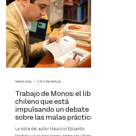
destaca a los artistas menores de 21 años
más influyentes de la industria musical.
Este reconocimiento reaf
hace 4 días
2 min de lectura
Trabajo de Monos: el libro
chileno que está
impulsando un debate
sobre las malas prácticas
laborales y el futuro del
La obra del autor Mauricio Eduardo
trabajo
Medina ya se posiciona entre los libros