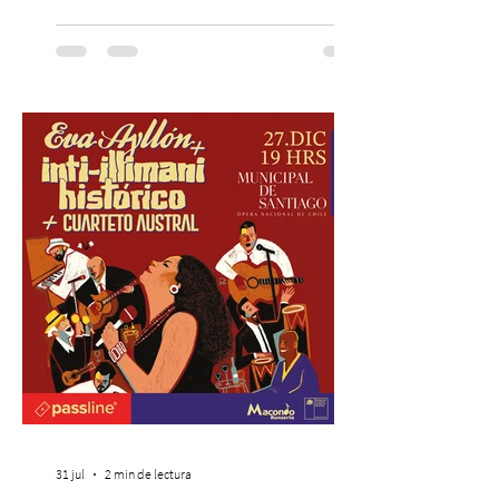
combina gastronomía, escenografía
cinematográfica y actores en vivo,
recreando algunos de los universos más
icónicos del cine. Patio Bellavista suma
una nueva atracción a su oferta
gastronómica y turística con la apertura de
Cinema, un restaurante temático
inspirado en el concepto de un museo de
Hollywood, que promete transportar a sus
visitantes a distintos
31 jul
2 min de lectura