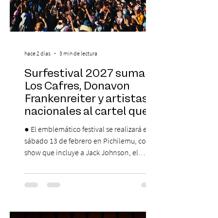
hace 2 días
3 min de lectura
Surfestival 2027 suma a
Los Cafres, Donavon
Frankenreiter y artistas
nacionales al cartel que
encabeza Jack Johnson
● El emblemático festival se realizará el
sábado 13 de febrero en Pichilemu, con un
show que incluye a Jack Johnson, el
máximo referente de la cultura del surf. ●
El lunes 10 de agosto comienza la
Preventa Exclusiva Santander con 30%
descuento (por 48 horas o hasta agotar
stock). Posterior a esta preventa exclusiva