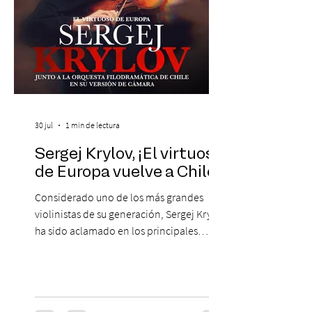
30 jul
1 min de lectura
Sergej Krylov, ¡El virtuoso
de Europa vuelve a Chile!
Considerado uno de los más grandes
violinistas de su generación, Sergej Krylov
ha sido aclamado en los principales
escenarios del mundo, desde el
Concertgebouw de Ámsterdam hasta el
Teatro alla Scala de Milán. Ahora vuelve al
escenario del Teatro CA660 para