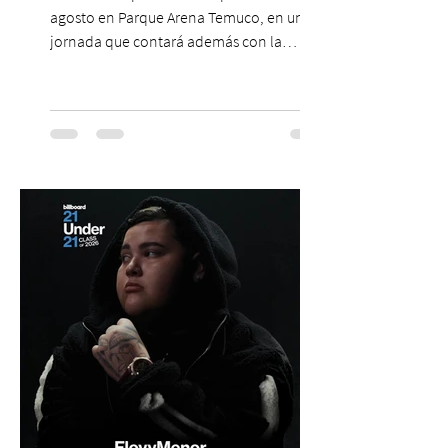
agosto en Parque Arena Temuco, en una
jornada que contará además con la
participación de los temuquenses “Todos
Mis Amigos Están Tristes”. El próximo 22 de
agosto, el Parque Arena Temuco será
escenario de una noche dedicada al indie
con la presentación de Candelabro,
banda que llegará a la capital de La
Araucanía para ofrecer un show cargado
de energía, guitarras y canciones que han
marcado su breve pero exitosa trayectoria.
La jornad