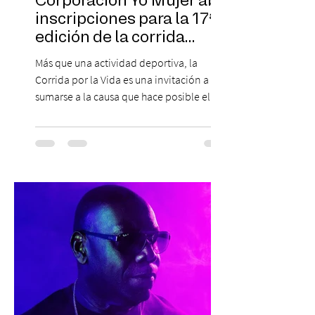
Corporación Yo Mujer abre
inscripciones para la 17ª
edición de la corrida
solidaria
Más que una actividad deportiva, la
Corrida por la Vida es una invitación a
sumarse a la causa que hace posible el
trabajo que Corporación Yo Mujer
desarrolla durante todo el año: brindar
orientación, contención y apoyo
profesional a personas que viven la
experiencia del cáncer de mama y a sus
familias, además de impulsar la detección
temprana, porque la información también
es una forma de acompañar. Con este
propósito, la Corporación realizará la 17ª
Corrida por la Vida, e