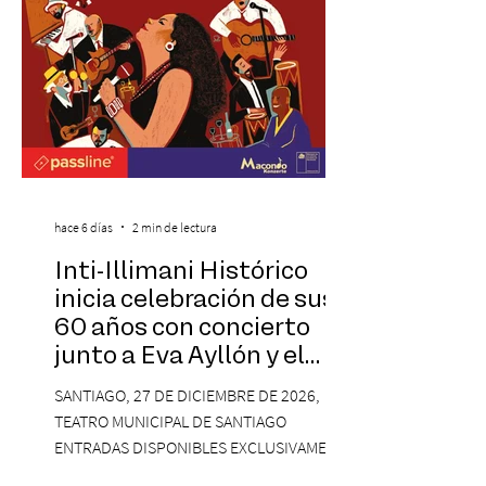
visitantes a distintos
hace 6 días
2 min de lectura
Inti-Illimani Histórico
inicia celebración de sus
60 años con concierto
junto a Eva Ayllón y el
Cuarteto Austral en el
SANTIAGO, 27 DE DICIEMBRE DE 2026,
Teatro Municipal de
TEATRO MUNICIPAL DE SANTIAGO
Santiago
ENTRADAS DISPONIBLES EXCLUSIVAMENTE
EN PASSLINE.COM DESDE LAS 14:00 HRS. La