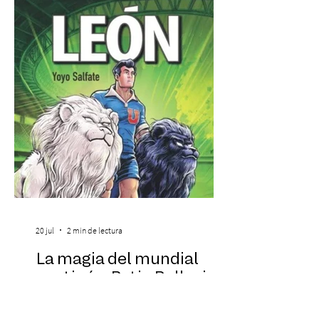
allí. Sólo que nunca debieron compartir el
mismo lugar. Esa leyenda es el punto de
partida de Celda 13, la nueva propuesta
temática que acaba de abrir sus puertas
20 jul
2 min de lectura
La magia del mundial
continúa: Patio Bellavista
dedica su Club de Lectura
a la leyenda de Leonel