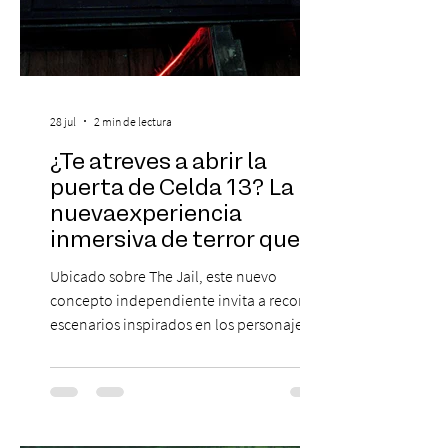
28 jul
2 min de lectura
¿Te atreves a abrir la
puerta de Celda 13? La
nuevaexperiencia
inmersiva de terror que
acaba de llegar aBarrio
Ubicado sobre The Jail, este nuevo
Italia
concepto independiente invita a recorrer
escenarios inspirados en los personajes
más icónicos del cine de terror, junto a una
carta de platos y cócteles temáticos. Dicen
que existe una sala donde fueron
encerrados los pacientes más peligrosos
de la ficción. Nadie sabe cómo llegaron