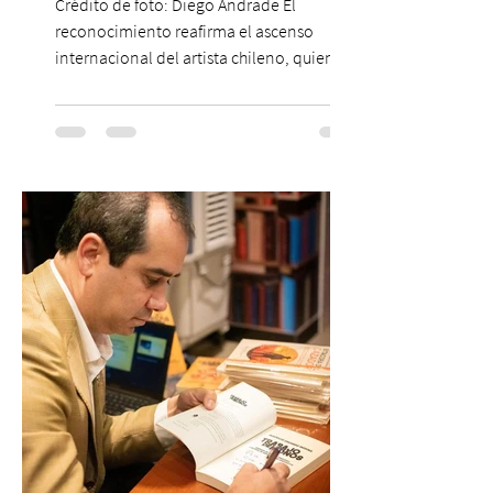
Crédito de foto: Diego Andrade El
reconocimiento reafirma el ascenso
internacional del artista chileno, quien
continúa impulsando el reggaetón chileno
en la escena global. MIAMI, FL (3 de agosto
de 2026) — FloyyMenor ha sido
reconocido por Billboard en su lista 21
Under 21 por tercer año consecutivo,
formando parte una vez más de la
selección anual de la publicación que
destaca a los artistas menores de 21 años
más influyentes de la industria musical.
Este reconocimiento reaf