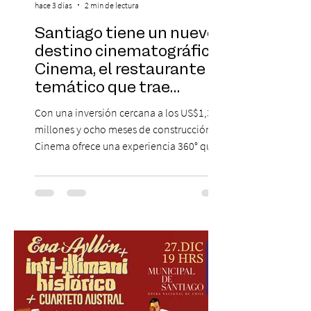
hace 3 días
2 min de lectura
Santiago tiene un nuevo
destino cinematográfico:
Cinema, el restaurante
temático que trae
Hollywood a Chile
Con una inversión cercana a los US$1,3
millones y ocho meses de construcción,
Cinema ofrece una experiencia 360° que
combina gastronomía, escenografía
cinematográfica y actores en vivo,
recreando algunos de los universos más
icónicos del cine. Patio Bellavista suma
una nueva atracción a su oferta
gastronómica y turística con la apertura de
Cinema, un restaurante temático
inspirado en el concepto de un museo de
Hollywood, que promete transportar a sus