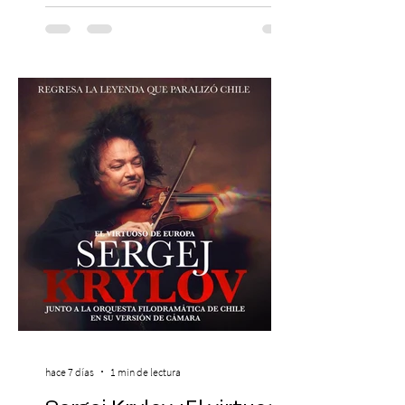
agrupación ícono de la Nueva Canción
Chilena conmemorará su legado de 60
años el próximo 27 de diciembre, a las
19:00 horas, en el Teatro Municipal de
Santiago. La celebración reunirá a la
máxima exponente de la música popular
peruana, Eva Ayllón, al Cuarteto Austral y
un repertorio que recorrerá seis décadas
de obras que transformaron l
hace 7 días
1 min de lectura