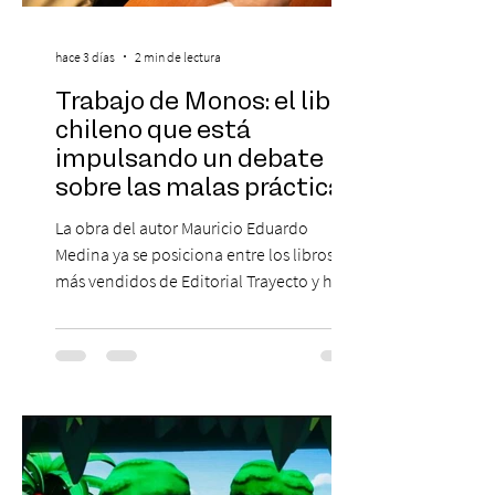
hace 3 días
2 min de lectura
Trabajo de Monos: el libro
chileno que está
impulsando un debate
sobre las malas prácticas
laborales y el futuro del
La obra del autor Mauricio Eduardo
trabajo
Medina ya se posiciona entre los libros
más vendidos de Editorial Trayecto y ha
dado origen a un decálogo de propuestas
para mejorar los procesos de selección
laboral en Chile. En un contexto donde el
agotamiento, la incertidumbre y las malas
experiencias laborales forman parte de la
realidad de miles de trabajadores, Trabajo
de Monos – Reflexiones de la Selva
Corporativa, del autor Mauricio Eduardo