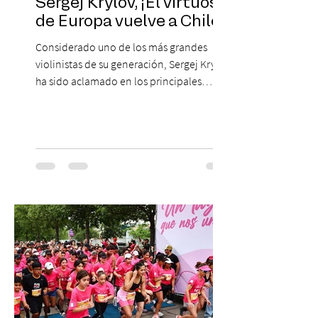
Sergej Krylov, ¡El virtuoso
de Europa vuelve a Chile!
Considerado uno de los más grandes
violinistas de su generación, Sergej Krylov
ha sido aclamado en los principales
escenarios del mundo, desde el
Concertgebouw de Ámsterdam hasta el
Teatro alla Scala de Milán. Ahora vuelve al
escenario del Teatro CA660 para
protagonizar una velada extraordinaria
donde se encontrarán dos de las obras
más fascinantes de la historia de la música:
Las Cuatro Estaciones de Antonio Vivaldi y
Las Cuatro Estaciones Porteñas de Astor
Piazzolla. Déja