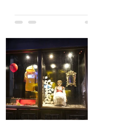
Orquesta Filodramática de Chile invita a
las familias chilenas a vivir una experiencia
musical única e inolvidable con motivo del
Día del Niño. El espectáculo Hollywood
Symphonic Kids reunirá a lo mejor del cine
de todos los tiempos en un concierto en
vivo que combinará una orquesta
sinfónica en pleno, coro y una
sorprendente puesta en escena pensada
especialmente pa