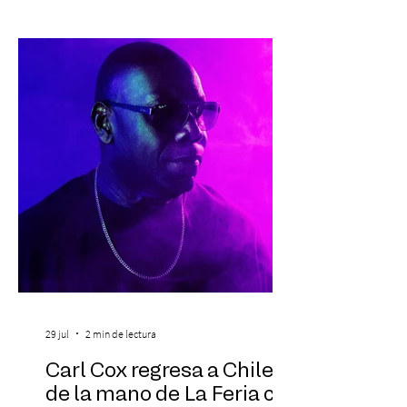
profesional a personas que viven la
experiencia del cáncer de mama y a sus
familias, además de impulsar la detección
temprana, porque la información también
es una forma de acompañar. Con este
propósito, la Corporación realizará la 17ª
Corrida por la Vida, e
29 jul
2 min de lectura
Carl Cox regresa a Chile
de la mano de La Feria con