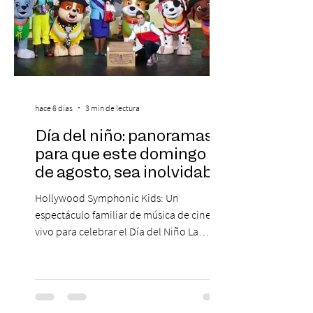
hace 6 días
3 min de lectura
Día del niño: panoramas
para que este domingo 09
de agosto, sea inolvidable
Hollywood Symphonic Kids: Un
espectáculo familiar de música de cine en
vivo para celebrar el Día del Niño La
Orquesta Filodramática de Chile invita a
las familias chilenas a vivir una experiencia
musical única e inolvidable con motivo del
Día del Niño. El espectáculo Hollywood