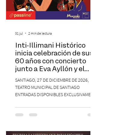
31 jul
2 min de lectura
Inti-Illimani Histórico
inicia celebración de sus
60 años con concierto
junto a Eva Ayllón y el
Cuarteto Austral en el
SANTIAGO, 27 DE DICIEMBRE DE 2026,
Teatro Municipal de
TEATRO MUNICIPAL DE SANTIAGO
Santiago
ENTRADAS DISPONIBLES EXCLUSIVAMENTE
EN PASSLINE.COM DESDE LAS 14:00 HRS. La
agrupación ícono de la Nueva Canción
Chilena conmemorará su legado de 60
años el próximo 27 de diciembre, a las
19:00 horas, en el Teatro Municipal de