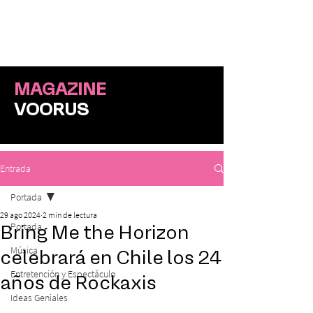
ME
NU
MAGAZINE
VOORUS
Entrada
Portada
29 ago 2024
2 min de lectura
Portada
Bring Me the Horizon
Música
celebrará en Chile los 24
Entretención y Espectáculo
años de Rockaxis
Ideas Geniales