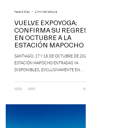
hace 4 días
2 min de lectura
VUELVE EXPOYOGA:
CONFIRMA SU REGRESO
EN OCTUBRE A LA
ESTACIÓN MAPOCHO
SANTIAGO, 17 Y 18 DE OCTUBRE DE 2026,
ESTACIÓN MAPOCHO ENTRADAS YA
DISPONIBLES, EXCLUSIVAMENTE EN
PASSLINE.COM ExpoYoga regresa en 2026
con una edición renovada que reunirá
yoga, bienestar y vida consciente, con la
participación de Paramsahej Singh,
Antonella Orsini, Yoga Woman y más
exponentes que serán confirmados
próximamente. ExpoYoga se realizará los
días 17 y 18 de octubre de 2026 en el