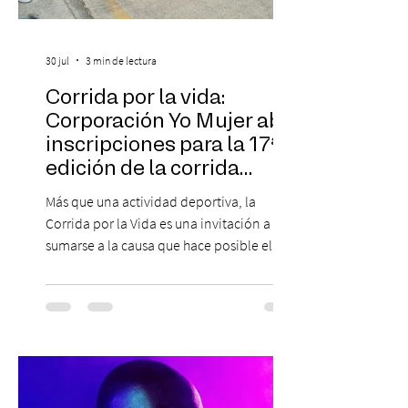
30 jul
3 min de lectura
Corrida por la vida:
Corporación Yo Mujer abre
inscripciones para la 17ª
edición de la corrida
solidaria
Más que una actividad deportiva, la
Corrida por la Vida es una invitación a
sumarse a la causa que hace posible el
trabajo que Corporación Yo Mujer
desarrolla durante todo el año: brindar
orientación, contención y apoyo
profesional a personas que viven la
experiencia del cáncer de mama y a sus
familias, además de impulsar la detección
temprana, porque la información también