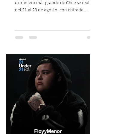
extranjero más grande de Chile se realizará
del 21 al 23 de agosto, con entrada
gratuita, asesoría personalizada y test de
inglés con entrega de certificado. En un
escenario en que los idiomas mantienen
un papel relevante para acceder a
oportunidades académicas y
desenvolverse en contextos
internacionales, los resultados más
recientes muestran que Chile todavía
enfrenta importantes desafíos en su
aprendizaje. Según el estudio global EF
Eng