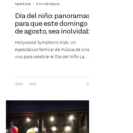
hace 6 días
3 min de lectura
Día del niño: panoramas
para que este domingo 09
de agosto, sea inolvidable
Hollywood Symphonic Kids: Un
espectáculo familiar de música de cine en
vivo para celebrar el Día del Niño La
Orquesta Filodramática de Chile invita a
las familias chilenas a vivir una experiencia
musical única e inolvidable con motivo del
Día del Niño. El espectáculo Hollywood
Symphonic Kids reunirá a lo mejor del cine
de todos los tiempos en un concierto en
vivo que combinará una orquesta
sinfónica en pleno, coro y una
sorprendente puesta en escena pensada
especialmente pa