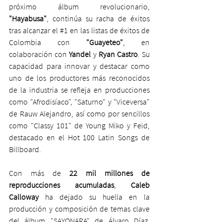
próximo álbum revolucionario, 
"Hayabusa"
, continúa su racha de éxitos 
tras alcanzar el 
#1
 en las listas de éxitos de 
Colombia con 
"Guayeteo"
, en 
colaboración con 
Yandel
 y
 Ryan Castro
. Su 
capacidad para innovar y destacar como 
uno de los productores más reconocidos 
de la industria se refleja en producciones 
como "Afrodisíaco", "Saturno" y "Viceversa" 
de Rauw Alejandro, así como por sencillos 
como "Classy 101" de Young Miko y Feid, 
destacado en el Hot 100 Latin Songs de 
Billboard.
Con más de 
22 mil millones de 
reproducciones acumuladas
, 
Caleb 
Calloway
 ha dejado su huella en la 
producción y composición de temas clave 
del álbum "SAYONARA" de Álvaro Díaz, 