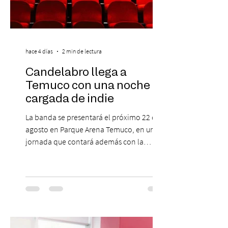
hace 4 días
2 min de lectura
Candelabro llega a
Temuco con una noche
cargada de indie
La banda se presentará el próximo 22 de
agosto en Parque Arena Temuco, en una
jornada que contará además con la
participación de los temuquenses “Todos
Mis Amigos Están Tristes”. El próximo 22 de
agosto, el Parque Arena Temuco será
escenario de una noche dedicada al indie
con la presentación de Candelabro,
banda que llegará a la capital de La
Araucanía para ofrecer un show cargado