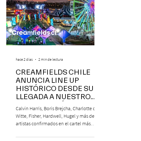
hace 2 días
2 min de lectura
CREAMFIELDS CHILE
ANUNCIA LINE UP
HISTÓRICO DESDE SU
LLEGADA A NUESTRO
NUESTRO PAÍS
Calvin Harris, Boris Brejcha, Charlotte de
Witte, Fisher, Hardwell, Hugel y más de 85
artistas confirmados en el cartel más
grande de la trayectoria del festival en
Chile. 14 y 15 de noviembre de 2026, Club