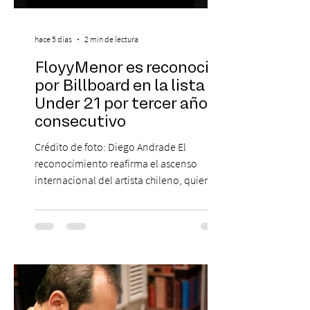
hace 5 días
2 min de lectura
FloyyMenor es reconocido
por Billboard en la lista 21
Under 21 por tercer año
consecutivo
Crédito de foto: Diego Andrade El
reconocimiento reafirma el ascenso
internacional del artista chileno, quien
continúa impulsando el reggaetón chileno
en la escena global. MIAMI, FL (3 de agosto
de 2026) — FloyyMenor ha sido
reconocido por Billboard en su lista 21
Under 21 por tercer año consecutivo,
formando parte una vez más de la
selección anual de la publicación que