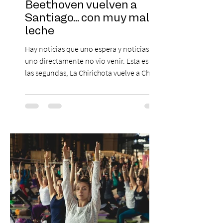
Beethoven vuelven a
Santiago... con muy mala
leche
Hay noticias que uno espera y noticias que
uno directamente no vio venir. Esta es de
las segundas, La Chirichota vuelve a Chile.
Sí, otra vez. Y no, no es casualidad.
Después de agotar entradas en su primer
paso por Santiago en 2025, el grupo
cómico-musical más viral del momento
retorna al Teatro Estudio 13 con dos
funciones, el 14 y 15 de agosto de 2026,
para que nadie se quede con las ganas (de
nuevo). Llegan con la confianza de quien
ha hecho sold-out en Colombia, Miami,