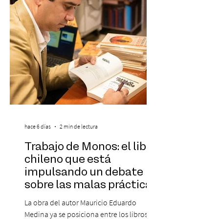
destaca a los artistas menores de 21 años
más influyentes de la industria musical.
Este reconocimiento reaf
hace 6 días
2 min de lectura
Trabajo de Monos: el libro
chileno que está
impulsando un debate
sobre las malas prácticas
laborales y el futuro del
La obra del autor Mauricio Eduardo
trabajo
Medina ya se posiciona entre los libros