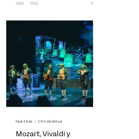
Hípico de Santiago. Últimos Weekend
Tickets disponibles en www.creamfields.cl,
con venta a través de Puntoticket.com
Creamfields Chile, el festival de música
electrónica más importante del país,
revela oficialmente el Lineup de su edición
2026. Calvin Harris, Boris Bre
hace 3 días
2 min de lectura
Mozart, Vivaldi y