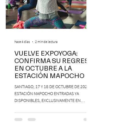
hace 4 días
2 min de lectura
VUELVE EXPOYOGA:
CONFIRMA SU REGRESO
EN OCTUBRE A LA
ESTACIÓN MAPOCHO
SANTIAGO, 17 Y 18 DE OCTUBRE DE 2026,
ESTACIÓN MAPOCHO ENTRADAS YA
DISPONIBLES, EXCLUSIVAMENTE EN
PASSLINE.COM ExpoYoga regresa en 2026
con una edición renovada que reunirá
yoga, bienestar y vida consciente, con la
participación de Paramsahej Singh,