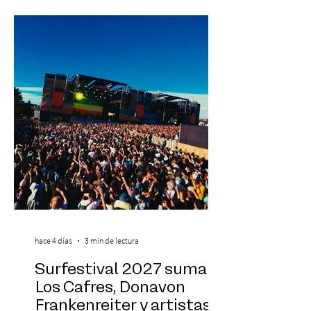
Antonella Orsini, Yoga Woman y más
exponentes que serán confirmados
próximamente. ExpoYoga se realizará los
días 17 y 18 de octubre de 2026 en el
Centro Cultural Estación Mapocho, espacio
que albergará durante dos jornadas una
pro
hace 4 días
3 min de lectura
Surfestival 2027 suma a
Los Cafres, Donavon
Frankenreiter y artistas