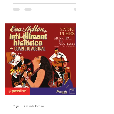
cinematográfica y actores en vivo,
recreando algunos de los universos más
icónicos del cine. Patio Bellavista suma
una nueva atracción a su oferta
gastronómica y turística con la apertura de
Cinema, un restaurante temático
inspirado en el concepto de un museo de
Hollywood, que promete transportar a sus
visitantes a distintos
31 jul
2 min de lectura