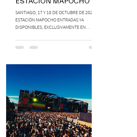
ESTACIÓN MAPOCHO
SANTIAGO, 17 Y 18 DE OCTUBRE DE 2026,
ESTACIÓN MAPOCHO ENTRADAS YA
DISPONIBLES, EXCLUSIVAMENTE EN
PASSLINE.COM ExpoYoga regresa en 2026
con una edición renovada que reunirá
yoga, bienestar y vida consciente, con la
participación de Paramsahej Singh,
Antonella Orsini, Yoga Woman y más
exponentes que serán confirmados
próximamente. ExpoYoga se realizará los
días 17 y 18 de octubre de 2026 en el
Centro Cultural Estación Mapocho, espacio
que albergará durante dos jornadas una
pro