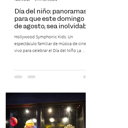
Día del niño: panoramas
para que este domingo 09
de agosto, sea inolvidable
Hollywood Symphonic Kids: Un
espectáculo familiar de música de cine en
vivo para celebrar el Día del Niño La
Orquesta Filodramática de Chile invita a
las familias chilenas a vivir una experiencia
musical única e inolvidable con motivo del
Día del Niño. El espectáculo Hollywood
Symphonic Kids reunirá a lo mejor del cine
de todos los tiempos en un concierto en
vivo que combinará una orquesta
sinfónica en pleno, coro y una
sorprendente puesta en escena pensada
especialmente pa