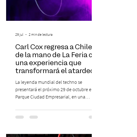
29 jul
2 min de lectura
Carl Cox regresa a Chile
de la mano de La Feria con
una experiencia que
transformará el atardecer
del jueves en una
La leyenda mundial del techno se
celebración de música
presentará el próximo 29 de octubre en
electrónica
Parque Ciudad Empresarial, en una
edición especial de ON TOUR que invita a
vivir una jornada de música, comunidad y
cultura electrónica desde las 18:00 horas.
Las entradas estarán disponibles desde el
viernes 31 de julio, a las 13:00 horas, a