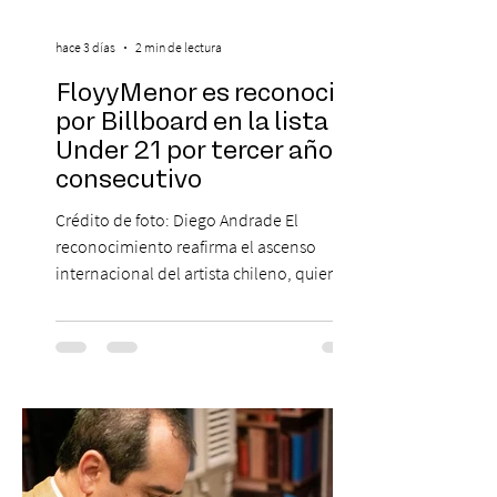
hace 3 días
2 min de lectura
FloyyMenor es reconocido
por Billboard en la lista 21
Under 21 por tercer año
consecutivo
Crédito de foto: Diego Andrade El
reconocimiento reafirma el ascenso
internacional del artista chileno, quien
continúa impulsando el reggaetón chileno
en la escena global. MIAMI, FL (3 de agosto
de 2026) — FloyyMenor ha sido
reconocido por Billboard en su lista 21
Under 21 por tercer año consecutivo,
formando parte una vez más de la
selección anual de la publicación que
destaca a los artistas menores de 21 años