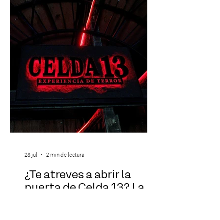
través de Passline. Hay artistas que marcan
una época y otros que construyen la
historia. Carl Cox pertenece a esta última
categoría. Considerado una de las figura
28 jul
2 min de lectura
¿Te atreves a abrir la
puerta de Celda 13? La
nuevaexperiencia
inmersiva de terror que