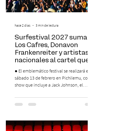
hace 2 días
3 min de lectura
Surfestival 2027 suma a
Los Cafres, Donavon
Frankenreiter y artistas
nacionales al cartel que
encabeza Jack Johnson
● El emblemático festival se realizará el
sábado 13 de febrero en Pichilemu, con un
show que incluye a Jack Johnson, el
máximo referente de la cultura del surf. ●
El lunes 10 de agosto comienza la
Preventa Exclusiva Santander con 30%
descuento (por 48 horas o hasta agotar
stock). Posterior a esta preventa exclusiva
se da inicio a la segunda etapa con una