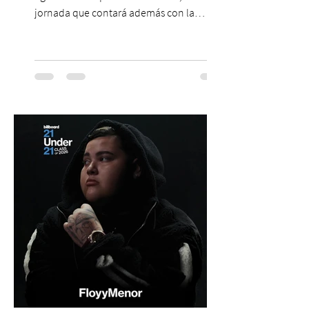
jornada que contará además con la
participación de los temuquenses “Todos
Mis Amigos Están Tristes”. El próximo 22 de
agosto, el Parque Arena Temuco será
escenario de una noche dedicada al indie
con la presentación de Candelabro,
banda que llegará a la capital de La
Araucanía para ofrecer un show cargado
de energía, guitarras y canciones que han
marcado su breve pero exitosa trayectoria.
La jornad