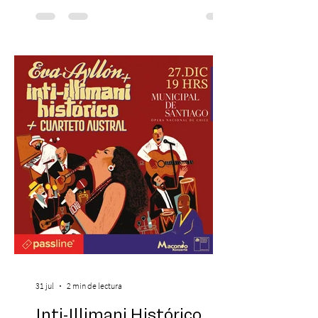
cinematográfica y actores en vivo,
recreando algunos de los universos más
icónicos del cine. Patio Bellavista suma
una nueva atracción a su oferta
gastronómica y turística con la apertura de
Cinema, un restaurante temático
inspirado en el concepto de un museo de
Hollywood, que promete transportar a sus
visitantes a distintos
31 jul
2 min de lectura
Inti-Illimani Histórico