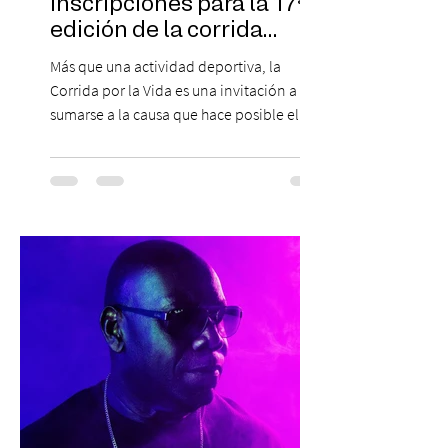
inscripciones para la 17ª
edición de la corrida
solidaria
Más que una actividad deportiva, la
Corrida por la Vida es una invitación a
sumarse a la causa que hace posible el
trabajo que Corporación Yo Mujer
desarrolla durante todo el año: brindar
orientación, contención y apoyo
profesional a personas que viven la
experiencia del cáncer de mama y a sus
familias, además de impulsar la detección
temprana, porque la información también
es una forma de acompañar. Con este
propósito, la Corporación realizará la 17ª
Corrida por la Vida, e