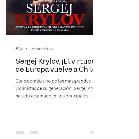
30 jul
1 min de lectura
Sergej Krylov, ¡El virtuoso
de Europa vuelve a Chile!
Considerado uno de los más grandes
violinistas de su generación, Sergej Krylov
ha sido aclamado en los principales
escenarios del mundo, desde el
Concertgebouw de Ámsterdam hasta el
Teatro alla Scala de Milán. Ahora vuelve al
escenario del Teatro CA660 para
protagonizar una velada extraordinaria