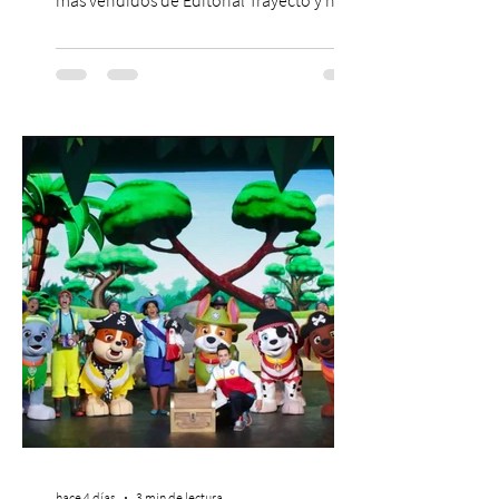
dado origen a un decálogo de propuestas
para mejorar los procesos de selección
laboral en Chile. En un contexto donde el
agotamiento, la incertidumbre y las malas
experiencias laborales forman parte de la
realidad de miles de trabajadores, Trabajo
de Monos – Reflexiones de la Selva
Corporativa, del autor Mauricio Eduardo
Medina, ha trascendido el ámbito editorial
hace 4 días
3 min de lectura