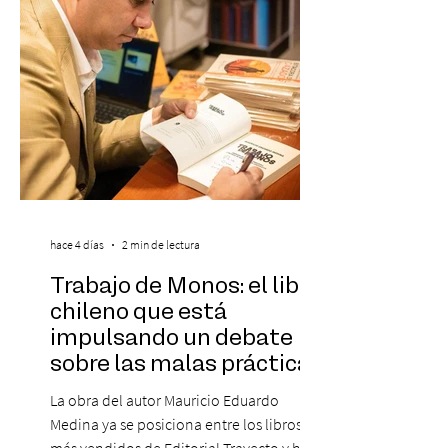
más influyentes de la industria musical.
Este reconocimiento reaf
hace 4 días
2 min de lectura
Trabajo de Monos: el libro
chileno que está
impulsando un debate
sobre las malas prácticas
laborales y el futuro del
La obra del autor Mauricio Eduardo
trabajo
Medina ya se posiciona entre los libros
más vendidos de Editorial Trayecto y ha