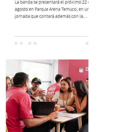
La banda se presentará el próximo 22 de
agosto en Parque Arena Temuco, en una
jornada que contará además con la
participación de los temuquenses “Todos
Mis Amigos Están Tristes”. El próximo 22 de
agosto, el Parque Arena Temuco será
escenario de una noche dedicada al indie
con la presentación de Candelabro,
banda que llegará a la capital de La
Araucanía para ofrecer un show cargado
de energía, guitarras y canciones que han
marcado su breve pero exitosa trayectoria.
La jornad