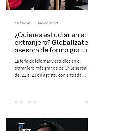
hace 6 días
3 min de lectura
¿Quieres estudiar en el
extranjero? Globalízate te
asesora de forma gratuita
La feria de idiomas y estudios en el
extranjero más grande de Chile se realizará
del 21 al 23 de agosto, con entrada
gratuita, asesoría personalizada y test de
inglés con entrega de certificado. En un
escenario en que los idiomas mantienen
un papel relevante para acceder a
oportunidades académicas y
desenvolverse en contextos
internacionales, los resultados más
recientes muestran que Chile todavía