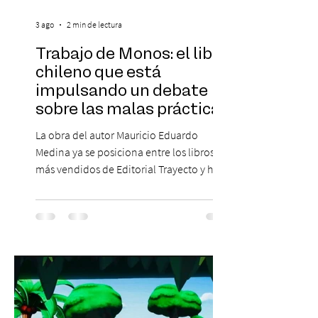
3 ago
2 min de lectura
Trabajo de Monos: el libro
chileno que está
impulsando un debate
sobre las malas prácticas
laborales y el futuro del
La obra del autor Mauricio Eduardo
trabajo
Medina ya se posiciona entre los libros
más vendidos de Editorial Trayecto y ha
dado origen a un decálogo de propuestas
para mejorar los procesos de selección
laboral en Chile. En un contexto donde el
agotamiento, la incertidumbre y las malas
experiencias laborales forman parte de la
realidad de miles de trabajadores, Trabajo
de Monos – Reflexiones de la Selva
Corporativa, del autor Mauricio Eduardo