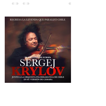
Chilena conmemorará su legado de 60
años el próximo 27 de diciembre, a las
19:00 horas, en el Teatro Municipal de
Santiago. La celebración reunirá a la
máxima exponente de la música popular
peruana, Eva Ayllón, al Cuarteto Austral y
un repertorio que recorrerá seis décadas
de obras que transformaron l
30 jul
1 min de lectura
Sergej Krylov, ¡El virtuoso