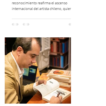
reconocimiento reafirma el ascenso
internacional del artista chileno, quien
continúa impulsando el reggaetón chileno
en la escena global. MIAMI, FL (3 de agosto
de 2026) — FloyyMenor ha sido
reconocido por Billboard en su lista 21
Under 21 por tercer año consecutivo,
formando parte una vez más de la
selección anual de la publicación que
destaca a los artistas menores de 21 años
más influyentes de la industria musical.
Este reconocimiento reaf