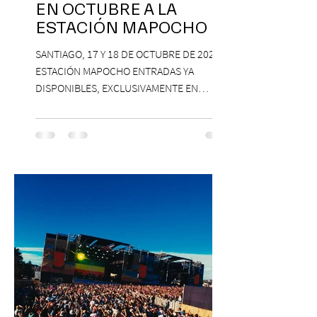
EN OCTUBRE A LA
ESTACIÓN MAPOCHO
SANTIAGO, 17 Y 18 DE OCTUBRE DE 2026,
ESTACIÓN MAPOCHO ENTRADAS YA
DISPONIBLES, EXCLUSIVAMENTE EN
PASSLINE.COM ExpoYoga regresa en 2026
con una edición renovada que reunirá
yoga, bienestar y vida consciente, con la
participación de Paramsahej Singh,
Antonella Orsini, Yoga Woman y más
exponentes que serán confirmados
próximamente. ExpoYoga se realizará los
días 17 y 18 de octubre de 2026 en el
Centro Cultural Estación Mapocho, espacio
que albergará durante dos jornadas una
pro