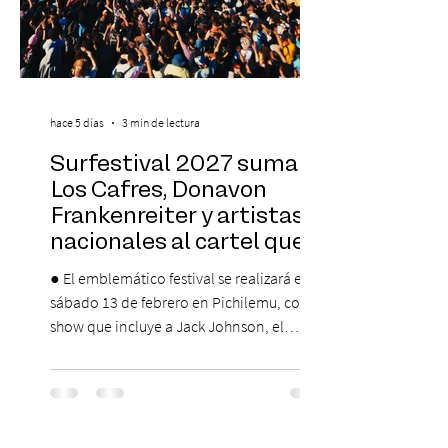
hace 5 días
3 min de lectura
Surfestival 2027 suma a
Los Cafres, Donavon
Frankenreiter y artistas
nacionales al cartel que
encabeza Jack Johnson
● El emblemático festival se realizará el
sábado 13 de febrero en Pichilemu, con un
show que incluye a Jack Johnson, el
máximo referente de la cultura del surf. ●
El lunes 10 de agosto comienza la
Preventa Exclusiva Santander con 30%
descuento (por 48 horas o hasta agotar
stock). Posterior a esta preventa exclusiva