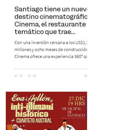
Santiago tiene un nuevo
destino cinematográfico:
Cinema, el restaurante
temático que trae
Hollywood a Chile
Con una inversión cercana a los US$1,3
millones y ocho meses de construcción,
Cinema ofrece una experiencia 360° que
combina gastronomía, escenografía
cinematográfica y actores en vivo,
recreando algunos de los universos más
icónicos del cine. Patio Bellavista suma
una nueva atracción a su oferta
gastronómica y turística con la apertura de
Cinema, un restaurante temático
inspirado en el concepto de un museo de
Hollywood, que promete transportar a sus
visitantes a distintos