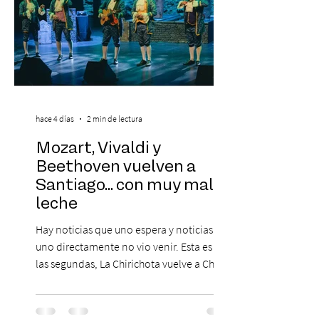
hace 4 días
2 min de lectura
Mozart, Vivaldi y
Beethoven vuelven a
Santiago... con muy mala
leche
Hay noticias que uno espera y noticias que
uno directamente no vio venir. Esta es de
las segundas, La Chirichota vuelve a Chile.
Sí, otra vez. Y no, no es casualidad.
Después de agotar entradas en su primer
paso por Santiago en 2025, el grupo