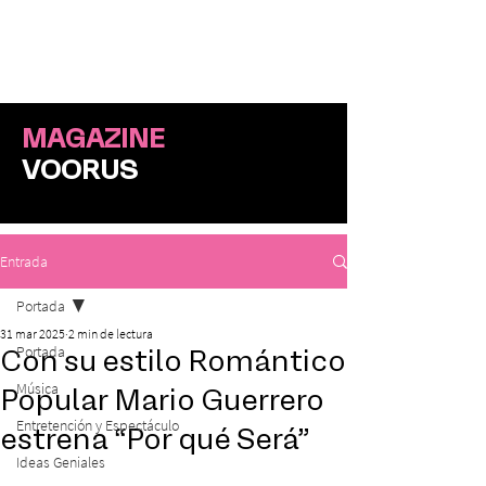
ME
NU
MAGAZINE
VOORUS
Entrada
Portada
31 mar 2025
2 min de lectura
Portada
Con su estilo Romántico
Música
Popular Mario Guerrero
Entretención y Espectáculo
estrena “Por qué Será”
Ideas Geniales