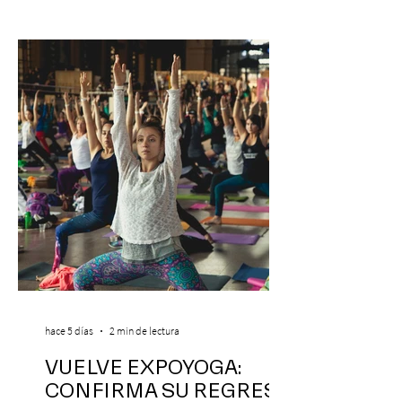
cómico-musical más viral del momento
retorna al Teatro Estudio 13 con dos
funciones, el 14 y 15 de agosto de 2026,
para que nadie se quede con las ganas (de
nuevo). Llegan con la confianza de quien
ha hecho sold-out en Colombia, Miami,
hace 5 días
2 min de lectura
VUELVE EXPOYOGA:
CONFIRMA SU REGRESO