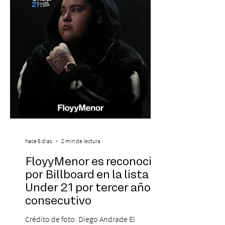
enfrenta importantes desafíos en su
aprendizaje. Según el estudio global EF
Eng
hace 6 días
2 min de lectura
FloyyMenor es reconocido
por Billboard en la lista 21
Under 21 por tercer año
consecutivo
Crédito de foto: Diego Andrade El