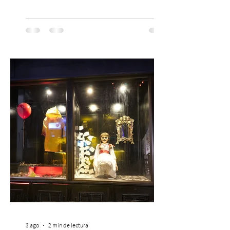
las familias chilenas a vivir una experiencia
musical única e inolvidable con motivo del
Día del Niño. El espectáculo Hollywood
Symphonic Kids reunirá a lo mejor del cine
de todos los tiempos en un concierto en
vivo que combinará una orquesta
sinfónica en pleno, coro y una
sorprendente puesta en escena pensada
especialmente pa
3 ago
2 min de lectura