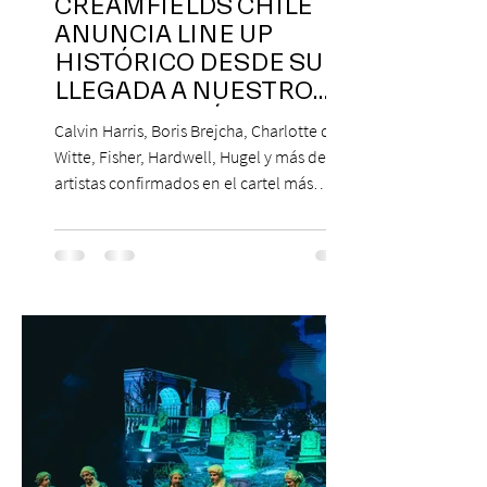
CREAMFIELDS CHILE
ANUNCIA LINE UP
HISTÓRICO DESDE SU
LLEGADA A NUESTRO
NUESTRO PAÍS
Calvin Harris, Boris Brejcha, Charlotte de
Witte, Fisher, Hardwell, Hugel y más de 85
artistas confirmados en el cartel más
grande de la trayectoria del festival en
Chile. 14 y 15 de noviembre de 2026, Club
Hípico de Santiago. Últimos Weekend
Tickets disponibles en www.creamfields.cl,
con venta a través de Puntoticket.com
Creamfields Chile, el festival de música
electrónica más importante del país,
revela oficialmente el Lineup de su edición
2026. Calvin Harris, Boris Bre