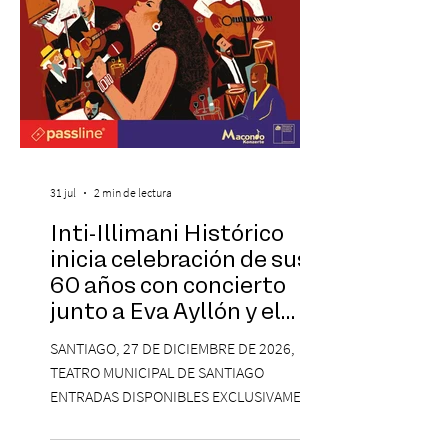
31 jul
2 min de lectura
Inti-Illimani Histórico
inicia celebración de sus
60 años con concierto
junto a Eva Ayllón y el
Cuarteto Austral en el
SANTIAGO, 27 DE DICIEMBRE DE 2026,
Teatro Municipal de
TEATRO MUNICIPAL DE SANTIAGO
Santiago
ENTRADAS DISPONIBLES EXCLUSIVAMENTE
EN PASSLINE.COM DESDE LAS 14:00 HRS. La
agrupación ícono de la Nueva Canción