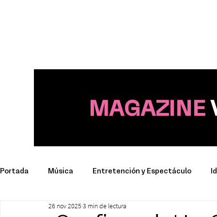
MAGAZINE
Portada
Música
Entretención y Espectáculo
I
26 nov 2025
3 min de lectura
Deporte
Productos y Marcas
Conciertos