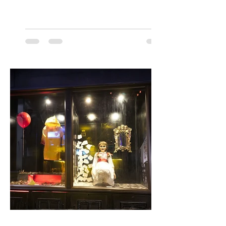
Orquesta Filodramática de Chile invita a
las familias chilenas a vivir una experiencia
musical única e inolvidable con motivo del
Día del Niño. El espectáculo Hollywood
Symphonic Kids reunirá a lo mejor del cine
de todos los tiempos en un concierto en
vivo que combinará una orquesta
sinfónica en pleno, coro y una
sorprendente puesta en escena pensada
especialmente pa