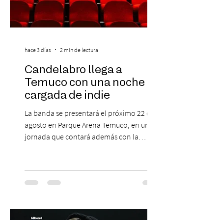
hace 3 días
2 min de lectura
Candelabro llega a
Temuco con una noche
cargada de indie
La banda se presentará el próximo 22 de
agosto en Parque Arena Temuco, en una
jornada que contará además con la
participación de los temuquenses “Todos
Mis Amigos Están Tristes”. El próximo 22 de
agosto, el Parque Arena Temuco será
escenario de una noche dedicada al indie
con la presentación de Candelabro,
banda que llegará a la capital de La
Araucanía para ofrecer un show cargado