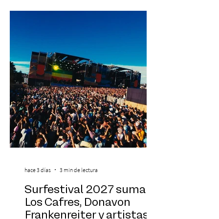
Antonella Orsini, Yoga Woman y más
exponentes que serán confirmados
próximamente. ExpoYoga se realizará los
días 17 y 18 de octubre de 2026 en el
Centro Cultural Estación Mapocho, espacio
que albergará durante dos jornadas una
pro
hace 3 días
3 min de lectura
Surfestival 2027 suma a
Los Cafres, Donavon
Frankenreiter y artistas