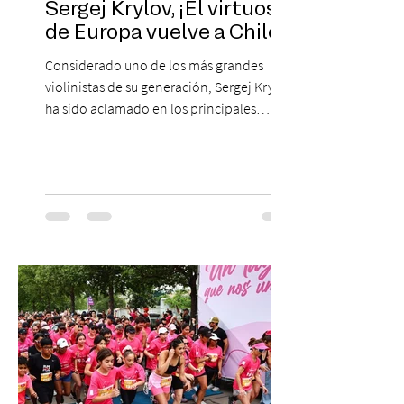
Sergej Krylov, ¡El virtuoso
de Europa vuelve a Chile!
Considerado uno de los más grandes
violinistas de su generación, Sergej Krylov
ha sido aclamado en los principales
escenarios del mundo, desde el
Concertgebouw de Ámsterdam hasta el
Teatro alla Scala de Milán. Ahora vuelve al
escenario del Teatro CA660 para
protagonizar una velada extraordinaria
donde se encontrarán dos de las obras
más fascinantes de la historia de la música:
Las Cuatro Estaciones de Antonio Vivaldi y
Las Cuatro Estaciones Porteñas de Astor
Piazzolla. Déja