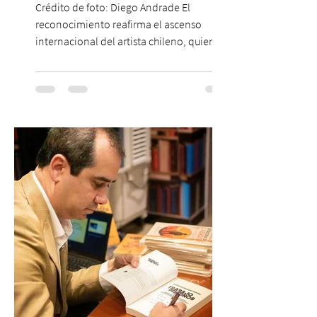
Crédito de foto: Diego Andrade El
reconocimiento reafirma el ascenso
internacional del artista chileno, quien
continúa impulsando el reggaetón chileno
en la escena global. MIAMI, FL (3 de agosto
de 2026) — FloyyMenor ha sido
reconocido por Billboard en su lista 21
Under 21 por tercer año consecutivo,
formando parte una vez más de la
selección anual de la publicación que
destaca a los artistas menores de 21 años
más influyentes de la industria musical.
Este reconocimiento reaf