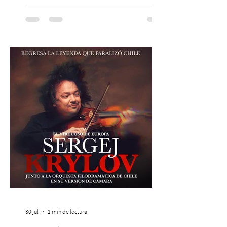
agrupación ícono de la Nueva Canción
Chilena conmemorará su legado de 60
años el próximo 27 de diciembre, a las
19:00 horas, en el Teatro Municipal de
Santiago. La celebración reunirá a la
máxima exponente de la música popular
peruana, Eva Ayllón, al Cuarteto Austral y
un repertorio que recorrerá seis décadas
de obras que transformaron l
30 jul
1 min de lectura