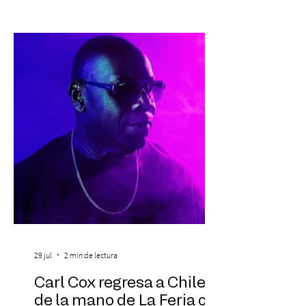
profesional a personas que viven la
experiencia del cáncer de mama y a sus
familias, además de impulsar la detección
temprana, porque la información también
es una forma de acompañar. Con este
propósito, la Corporación realizará la 17ª
Corrida por la Vida, e
29 jul
2 min de lectura
Carl Cox regresa a Chile
de la mano de La Feria con