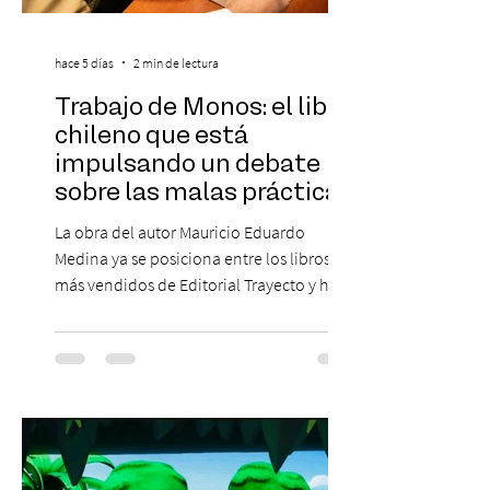
hace 5 días
2 min de lectura
Trabajo de Monos: el libro
chileno que está
impulsando un debate
sobre las malas prácticas
laborales y el futuro del
La obra del autor Mauricio Eduardo
trabajo
Medina ya se posiciona entre los libros
más vendidos de Editorial Trayecto y ha
dado origen a un decálogo de propuestas
para mejorar los procesos de selección
laboral en Chile. En un contexto donde el
agotamiento, la incertidumbre y las malas
experiencias laborales forman parte de la
realidad de miles de trabajadores, Trabajo
de Monos – Reflexiones de la Selva