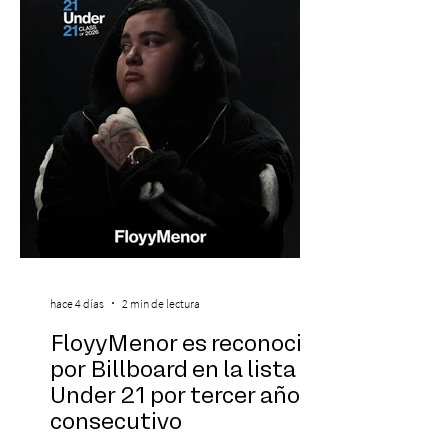
de energía, guitarras y canciones que han
marcado su breve pero exitosa trayectoria.
La jornad
hace 4 días
2 min de lectura
FloyyMenor es reconocido
por Billboard en la lista 21
Under 21 por tercer año
consecutivo