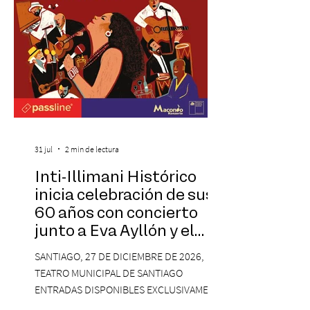
visitantes a distintos
31 jul
2 min de lectura
Inti-Illimani Histórico
inicia celebración de sus
60 años con concierto
junto a Eva Ayllón y el
Cuarteto Austral en el
SANTIAGO, 27 DE DICIEMBRE DE 2026,
Teatro Municipal de
TEATRO MUNICIPAL DE SANTIAGO
Santiago
ENTRADAS DISPONIBLES EXCLUSIVAMENTE
EN PASSLINE.COM DESDE LAS 14:00 HRS. La