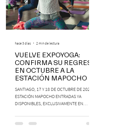
hace 3 días
2 min de lectura
VUELVE EXPOYOGA:
CONFIRMA SU REGRESO
EN OCTUBRE A LA
ESTACIÓN MAPOCHO
SANTIAGO, 17 Y 18 DE OCTUBRE DE 2026,
ESTACIÓN MAPOCHO ENTRADAS YA
DISPONIBLES, EXCLUSIVAMENTE EN
PASSLINE.COM ExpoYoga regresa en 2026
con una edición renovada que reunirá
yoga, bienestar y vida consciente, con la
participación de Paramsahej Singh,