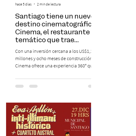
hace 5 días
2 min de lectura
Santiago tiene un nuevo
destino cinematográfico:
Cinema, el restaurante
temático que trae
Hollywood a Chile
Con una inversión cercana a los US$1,3
millones y ocho meses de construcción,
Cinema ofrece una experiencia 360° que
combina gastronomía, escenografía
cinematográfica y actores en vivo,
recreando algunos de los universos más
icónicos del cine. Patio Bellavista suma
una nueva atracción a su oferta
gastronómica y turística con la apertura de
Cinema, un restaurante temático
inspirado en el concepto de un museo de
Hollywood, que promete transportar a sus