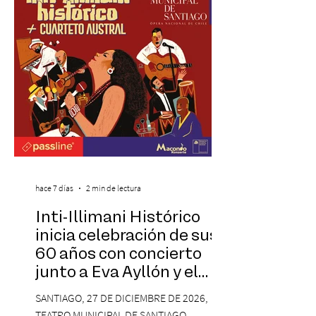
inspirado en el concepto de un museo de
Hollywood, que promete transportar a sus
visitantes a distintos
hace 7 días
2 min de lectura
Inti-Illimani Histórico
inicia celebración de sus
60 años con concierto
junto a Eva Ayllón y el
Cuarteto Austral en el
SANTIAGO, 27 DE DICIEMBRE DE 2026,
Teatro Municipal de
TEATRO MUNICIPAL DE SANTIAGO