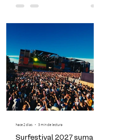
yoga, bienestar y vida consciente, con la
participación de Paramsahej Singh,
Antonella Orsini, Yoga Woman y más
exponentes que serán confirmados
próximamente. ExpoYoga se realizará los
días 17 y 18 de octubre de 2026 en el
Centro Cultural Estación Mapocho, espacio
que albergará durante dos jornadas una
pro
hace 2 días
3 min de lectura
Surfestival 2027 suma a