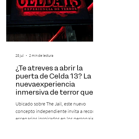
28 jul
2 min de lectura
¿Te atreves a abrir la
puerta de Celda 13? La
nuevaexperiencia
inmersiva de terror que
acaba de llegar aBarrio
Ubicado sobre The Jail, este nuevo
Italia
concepto independiente invita a recorrer
escenarios inspirados en los personajes
más icónicos del cine de terror, junto a una
carta de platos y cócteles temáticos. Dicen