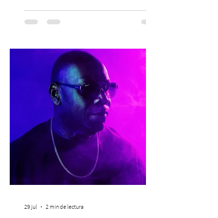
trabajo que Corporación Yo Mujer
desarrolla durante todo el año: brindar
orientación, contención y apoyo
profesional a personas que viven la
experiencia del cáncer de mama y a sus
familias, además de impulsar la detección
temprana, porque la información también
es una forma de acompañar. Con este
propósito, la Corporación realizará la 17ª
Corrida por la Vida, e
29 jul
2 min de lectura