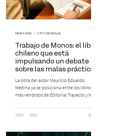
hace 4 días
2 min de lectura
Trabajo de Monos: el libro
chileno que está
impulsando un debate
sobre las malas prácticas
laborales y el futuro del
La obra del autor Mauricio Eduardo
trabajo
Medina ya se posiciona entre los libros
más vendidos de Editorial Trayecto y ha
dado origen a un decálogo de propuestas
para mejorar los procesos de selección
laboral en Chile. En un contexto donde el
agotamiento, la incertidumbre y las malas
experiencias laborales forman parte de la