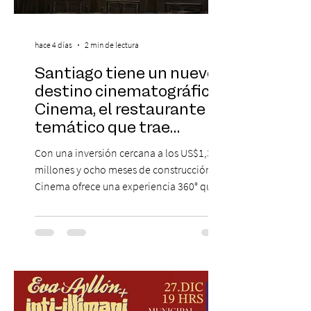
hace 4 días
2 min de lectura
Santiago tiene un nuevo
destino cinematográfico:
Cinema, el restaurante
temático que trae
Hollywood a Chile
Con una inversión cercana a los US$1,3
millones y ocho meses de construcción,
Cinema ofrece una experiencia 360° que
combina gastronomía, escenografía
cinematográfica y actores en vivo,
recreando algunos de los universos más
icónicos del cine. Patio Bellavista suma
una nueva atracción a su oferta
gastronómica y turística con la apertura de
Cinema, un restaurante temático