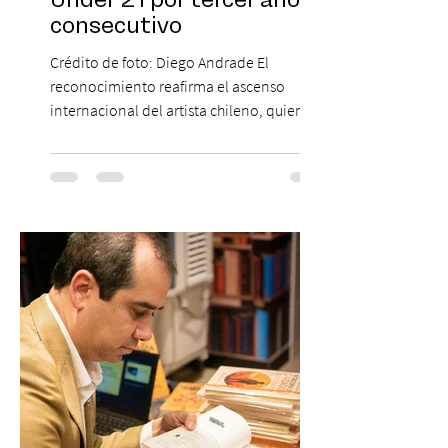
Under 21 por tercer año
consecutivo
Crédito de foto: Diego Andrade El
reconocimiento reafirma el ascenso
internacional del artista chileno, quien
continúa impulsando el reggaetón chileno
en la escena global. MIAMI, FL (3 de agosto
de 2026) — FloyyMenor ha sido
reconocido por Billboard en su lista 21
Under 21 por tercer año consecutivo,
formando parte una vez más de la
selección anual de la publicación que
destaca a los artistas menores de 21 años
más influyentes de la industria musical.
Este reconocimiento reaf