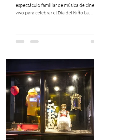
espectáculo familiar de música de cine en
vivo para celebrar el Día del Niño La
Orquesta Filodramática de Chile invita a
las familias chilenas a vivir una experiencia
musical única e inolvidable con motivo del
Día del Niño. El espectáculo Hollywood
Symphonic Kids reunirá a lo mejor del cine
de todos los tiempos en un concierto en
vivo que combinará una orquesta
sinfónica en pleno, coro y una
sorprendente puesta en escena pensada
especialmente pa