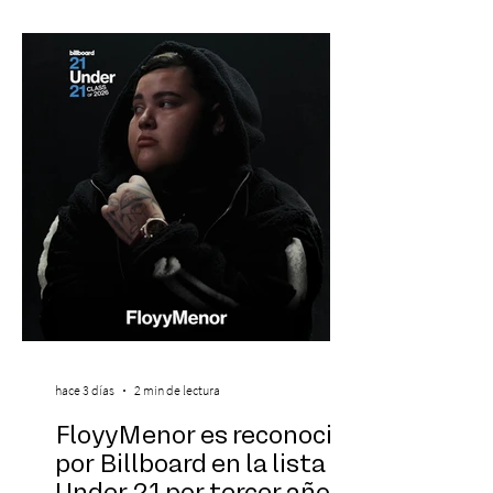
con la presentación de Candelabro,
banda que llegará a la capital de La
Araucanía para ofrecer un show cargado
de energía, guitarras y canciones que han
marcado su breve pero exitosa trayectoria.
La jornad
hace 3 días
2 min de lectura
FloyyMenor es reconocido
por Billboard en la lista 21