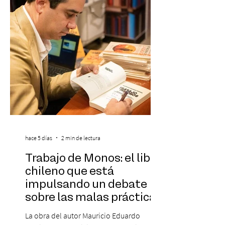
destaca a los artistas menores de 21 años
más influyentes de la industria musical.
Este reconocimiento reaf
hace 5 días
2 min de lectura
Trabajo de Monos: el libro
chileno que está
impulsando un debate
sobre las malas prácticas
laborales y el futuro del
La obra del autor Mauricio Eduardo
trabajo