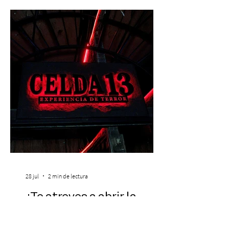
viernes 31 de julio, a las 13:00 horas, a
través de Passline. Hay artistas que marcan
una época y otros que construyen la
historia. Carl Cox pertenece a esta última
categoría. Considerado una de las figura
28 jul
2 min de lectura
¿Te atreves a abrir la
puerta de Celda 13? La
nuevaexperiencia