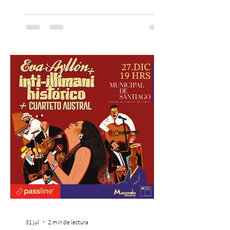
combina gastronomía, escenografía
cinematográfica y actores en vivo,
recreando algunos de los universos más
icónicos del cine. Patio Bellavista suma
una nueva atracción a su oferta
gastronómica y turística con la apertura de
Cinema, un restaurante temático
inspirado en el concepto de un museo de
Hollywood, que promete transportar a sus
visitantes a distintos
31 jul
2 min de lectura