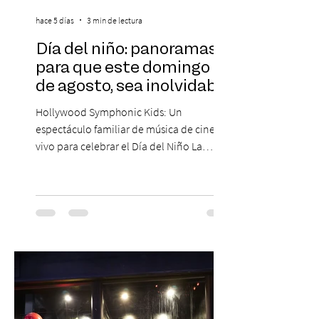
hace 5 días
3 min de lectura
Día del niño: panoramas
para que este domingo 09
de agosto, sea inolvidable
Hollywood Symphonic Kids: Un
espectáculo familiar de música de cine en
vivo para celebrar el Día del Niño La
Orquesta Filodramática de Chile invita a
las familias chilenas a vivir una experiencia
musical única e inolvidable con motivo del
Día del Niño. El espectáculo Hollywood
Symphonic Kids reunirá a lo mejor del cine
de todos los tiempos en un concierto en
vivo que combinará una orquesta
sinfónica en pleno, coro y una
sorprendente puesta en escena pensada
especialmente pa