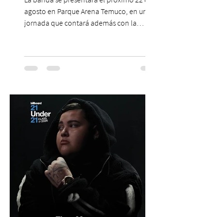
agosto en Parque Arena Temuco, en una
jornada que contará además con la
participación de los temuquenses “Todos
Mis Amigos Están Tristes”. El próximo 22 de
agosto, el Parque Arena Temuco será
escenario de una noche dedicada al indie
con la presentación de Candelabro,
banda que llegará a la capital de La
Araucanía para ofrecer un show cargado
de energía, guitarras y canciones que han
marcado su breve pero exitosa trayectoria.
La jornad