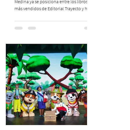
Medina ya se posiciona entre los libros
más vendidos de Editorial Trayecto y ha
dado origen a un decálogo de propuestas
para mejorar los procesos de selección
laboral en Chile. En un contexto donde el
agotamiento, la incertidumbre y las malas
experiencias laborales forman parte de la
realidad de miles de trabajadores, Trabajo
de Monos – Reflexiones de la Selva
Corporativa, del autor Mauricio Eduardo
Medina, ha trascendido el ámbito editorial