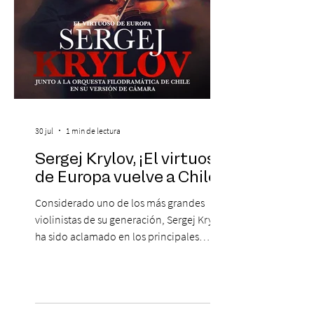
30 jul
1 min de lectura
Sergej Krylov, ¡El virtuoso
de Europa vuelve a Chile!
Considerado uno de los más grandes
violinistas de su generación, Sergej Krylov
ha sido aclamado en los principales
escenarios del mundo, desde el
Concertgebouw de Ámsterdam hasta el
Teatro alla Scala de Milán. Ahora vuelve al
escenario del Teatro CA660 para