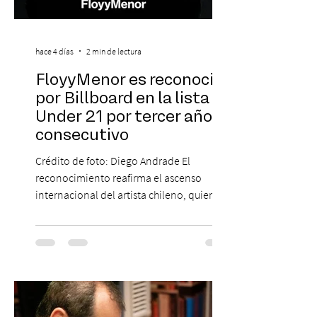
hace 4 días
2 min de lectura
FloyyMenor es reconocido
por Billboard en la lista 21
Under 21 por tercer año
consecutivo
Crédito de foto: Diego Andrade El
reconocimiento reafirma el ascenso
internacional del artista chileno, quien
continúa impulsando el reggaetón chileno
en la escena global. MIAMI, FL (3 de agosto
de 2026) — FloyyMenor ha sido
reconocido por Billboard en su lista 21
Under 21 por tercer año consecutivo,
formando parte una vez más de la
selección anual de la publicación que