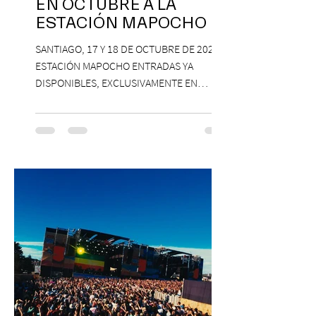
EN OCTUBRE A LA
ESTACIÓN MAPOCHO
SANTIAGO, 17 Y 18 DE OCTUBRE DE 2026,
ESTACIÓN MAPOCHO ENTRADAS YA
DISPONIBLES, EXCLUSIVAMENTE EN
PASSLINE.COM ExpoYoga regresa en 2026
con una edición renovada que reunirá
yoga, bienestar y vida consciente, con la
participación de Paramsahej Singh,
Antonella Orsini, Yoga Woman y más
exponentes que serán confirmados
próximamente. ExpoYoga se realizará los
días 17 y 18 de octubre de 2026 en el
Centro Cultural Estación Mapocho, espacio
que albergará durante dos jornadas una
pro