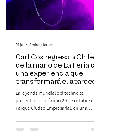
29 jul
2 min de lectura
Carl Cox regresa a Chile
de la mano de La Feria con
una experiencia que
transformará el atardecer
del jueves en una
La leyenda mundial del techno se
celebración de música
presentará el próximo 29 de octubre en
electrónica
Parque Ciudad Empresarial, en una
edición especial de ON TOUR que invita a
vivir una jornada de música, comunidad y
cultura electrónica desde las 18:00 horas.
Las entradas estarán disponibles desde el