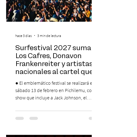
hace 3 días
3 min de lectura
Surfestival 2027 suma a
Los Cafres, Donavon
Frankenreiter y artistas
nacionales al cartel que
encabeza Jack Johnson
● El emblemático festival se realizará el
sábado 13 de febrero en Pichilemu, con un
show que incluye a Jack Johnson, el
máximo referente de la cultura del surf. ●
El lunes 10 de agosto comienza la
Preventa Exclusiva Santander con 30%
descuento (por 48 horas o hasta agotar
stock). Posterior a esta preventa exclusiva