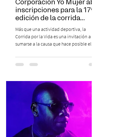
Corporación Yo Mujer abre
inscripciones para la 17ª
edición de la corrida
solidaria
Más que una actividad deportiva, la
Corrida por la Vida es una invitación a
sumarse a la causa que hace posible el
trabajo que Corporación Yo Mujer
desarrolla durante todo el año: brindar
orientación, contención y apoyo
profesional a personas que viven la
experiencia del cáncer de mama y a sus
familias, además de impulsar la detección
temprana, porque la información también
es una forma de acompañar. Con este
propósito, la Corporación realizará la 17ª
Corrida por la Vida, e