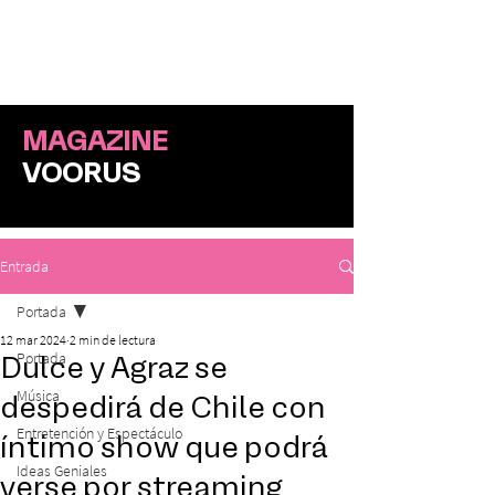
ME
NU
MAGAZINE
VOORUS
Entrada
Portada
12 mar 2024
2 min de lectura
Portada
Dulce y Agraz se
Música
despedirá de Chile con
Entretención y Espectáculo
íntimo show que podrá
Ideas Geniales
verse por streaming