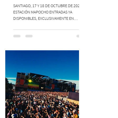
SANTIAGO, 17 Y 18 DE OCTUBRE DE 2026,
ESTACIÓN MAPOCHO ENTRADAS YA
DISPONIBLES, EXCLUSIVAMENTE EN
PASSLINE.COM ExpoYoga regresa en 2026
con una edición renovada que reunirá
yoga, bienestar y vida consciente, con la
participación de Paramsahej Singh,
Antonella Orsini, Yoga Woman y más
exponentes que serán confirmados
próximamente. ExpoYoga se realizará los
días 17 y 18 de octubre de 2026 en el
Centro Cultural Estación Mapocho, espacio
que albergará durante dos jornadas una
pro