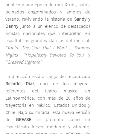
público a una época de rock & roll, autos, 
peinados engominados y amores de 
verano, reviviendo la historia de 
Sandy y 
Danny
 junto a un elenco de destacados 
artistas nacionales que interpretan en 
español los grandes clásicos del musical: 
“You’re The One That I Want”
, 
“Summer 
Nights”
, 
“Hopelessly Devoted To You”
 y 
“Greased Lightnin’”
.
La dirección está a cargo del reconocido 
Ricardo Díaz
, uno de los mayores 
referentes del teatro musical en 
Latinoamérica, con más de 20 años de 
trayectoria en México, Estados Unidos y 
Chile. Bajo su mirada, esta nueva versión 
de 
GREASE
 se presenta como un 
espectáculo fresco, moderno y vibrante, 
que promete conquistar a públicos de 