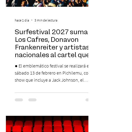
hace 1 día
3 min de lectura
Surfestival 2027 suma a
Los Cafres, Donavon
Frankenreiter y artistas
nacionales al cartel que
encabeza Jack Johnson
● El emblemático festival se realizará el
sábado 13 de febrero en Pichilemu, con un
show que incluye a Jack Johnson, el
máximo referente de la cultura del surf. ●
El lunes 10 de agosto comienza la
Preventa Exclusiva Santander con 30%
descuento (por 48 horas o hasta agotar
stock). Posterior a esta preventa exclusiva
se da inicio a la segunda etapa con una
preventa con 20% descuento para los