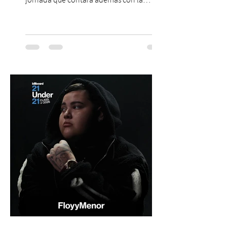
participación de los temuquenses “Todos
Mis Amigos Están Tristes”. El próximo 22 de
agosto, el Parque Arena Temuco será
escenario de una noche dedicada al indie
con la presentación de Candelabro,
banda que llegará a la capital de La
Araucanía para ofrecer un show cargado
de energía, guitarras y canciones que han
marcado su breve pero exitosa trayectoria.
La jornad