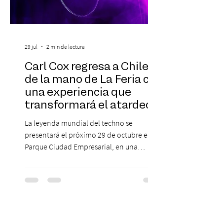
29 jul
2 min de lectura
Carl Cox regresa a Chile
de la mano de La Feria con
una experiencia que
transformará el atardecer
del jueves en una
La leyenda mundial del techno se
celebración de música
presentará el próximo 29 de octubre en
electrónica
Parque Ciudad Empresarial, en una
edición especial de ON TOUR que invita a
vivir una jornada de música, comunidad y
cultura electrónica desde las 18:00 horas.
Las entradas estarán disponibles desde el
viernes 31 de julio, a las 13:00 horas, a
través de Passline. Hay artistas que marcan