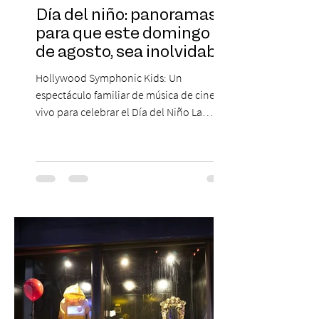
Día del niño: panoramas
para que este domingo 09
de agosto, sea inolvidable
Hollywood Symphonic Kids: Un
espectáculo familiar de música de cine en
vivo para celebrar el Día del Niño La
Orquesta Filodramática de Chile invita a
las familias chilenas a vivir una experiencia
musical única e inolvidable con motivo del
Día del Niño. El espectáculo Hollywood
Symphonic Kids reunirá a lo mejor del cine
de todos los tiempos en un concierto en
vivo que combinará una orquesta
sinfónica en pleno, coro y una
sorprendente puesta en escena pensada
especialmente pa