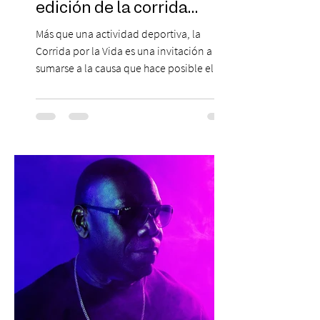
edición de la corrida
solidaria
Más que una actividad deportiva, la
Corrida por la Vida es una invitación a
sumarse a la causa que hace posible el
trabajo que Corporación Yo Mujer
desarrolla durante todo el año: brindar
orientación, contención y apoyo
profesional a personas que viven la
experiencia del cáncer de mama y a sus
familias, además de impulsar la detección
temprana, porque la información también
es una forma de acompañar. Con este
propósito, la Corporación realizará la 17ª
Corrida por la Vida, e