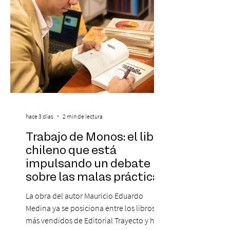
Este reconocimiento reaf
hace 3 días
2 min de lectura
Trabajo de Monos: el libro
chileno que está
impulsando un debate
sobre las malas prácticas
laborales y el futuro del
La obra del autor Mauricio Eduardo
trabajo
Medina ya se posiciona entre los libros
más vendidos de Editorial Trayecto y ha