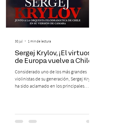
30 jul
1 min de lectura
Sergej Krylov, ¡El virtuoso
de Europa vuelve a Chile!
Considerado uno de los más grandes
violinistas de su generación, Sergej Krylov
ha sido aclamado en los principales
escenarios del mundo, desde el
Concertgebouw de Ámsterdam hasta el
Teatro alla Scala de Milán. Ahora vuelve al
escenario del Teatro CA660 para
protagonizar una velada extraordinaria
donde se encontrarán dos de las obras