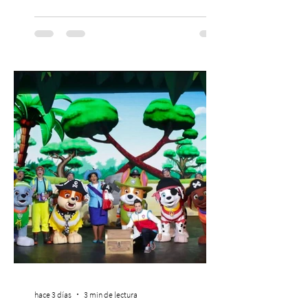
dado origen a un decálogo de propuestas
para mejorar los procesos de selección
laboral en Chile. En un contexto donde el
agotamiento, la incertidumbre y las malas
experiencias laborales forman parte de la
realidad de miles de trabajadores, Trabajo
de Monos – Reflexiones de la Selva
Corporativa, del autor Mauricio Eduardo
Medina, ha trascendido el ámbito editorial
hace 3 días
3 min de lectura