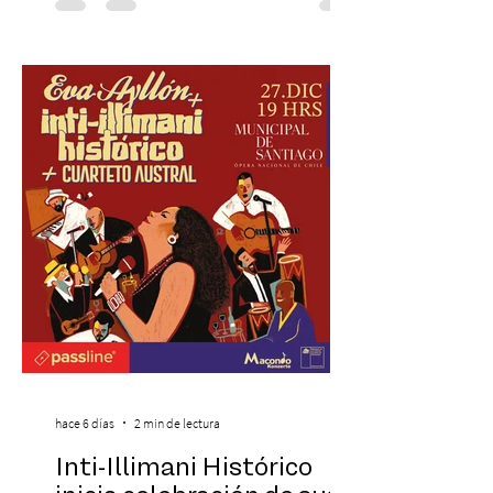
recreando algunos de los universos más
icónicos del cine. Patio Bellavista suma
una nueva atracción a su oferta
gastronómica y turística con la apertura de
Cinema, un restaurante temático
inspirado en el concepto de un museo de
Hollywood, que promete transportar a sus
visitantes a distintos
hace 6 días
2 min de lectura
Inti-Illimani Histórico