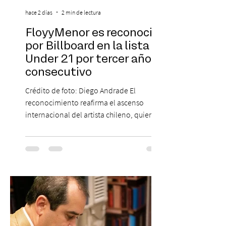
hace 2 días
2 min de lectura
FloyyMenor es reconocido
por Billboard en la lista 21
Under 21 por tercer año
consecutivo
Crédito de foto: Diego Andrade El
reconocimiento reafirma el ascenso
internacional del artista chileno, quien
continúa impulsando el reggaetón chileno
en la escena global. MIAMI, FL (3 de agosto
de 2026) — FloyyMenor ha sido
reconocido por Billboard en su lista 21
Under 21 por tercer año consecutivo,
formando parte una vez más de la
selección anual de la publicación que
destaca a los artistas menores de 21 años
más influyentes de la industria musical.