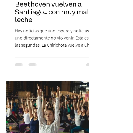
Beethoven vuelven a
Santiago... con muy mala
leche
Hay noticias que uno espera y noticias que
uno directamente no vio venir. Esta es de
las segundas, La Chirichota vuelve a Chile.
Sí, otra vez. Y no, no es casualidad.
Después de agotar entradas en su primer
paso por Santiago en 2025, el grupo
cómico-musical más viral del momento
retorna al Teatro Estudio 13 con dos
funciones, el 14 y 15 de agosto de 2026,
para que nadie se quede con las ganas (de
nuevo). Llegan con la confianza de quien
ha hecho sold-out en Colombia, Miami,