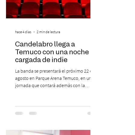
hace 4 días
2 min de lectura
Candelabro llega a
Temuco con una noche
cargada de indie
La banda se presentará el próximo 22 de
agosto en Parque Arena Temuco, en una
jornada que contará además con la
participación de los temuquenses “Todos
Mis Amigos Están Tristes”. El próximo 22 de
agosto, el Parque Arena Temuco será
escenario de una noche dedicada al indie
con la presentación de Candelabro,
banda que llegará a la capital de La