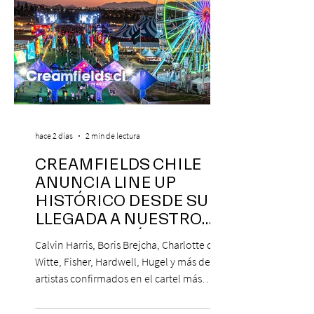
hace 2 días
2 min de lectura
CREAMFIELDS CHILE
ANUNCIA LINE UP
HISTÓRICO DESDE SU
LLEGADA A NUESTRO
NUESTRO PAÍS
Calvin Harris, Boris Brejcha, Charlotte de
Witte, Fisher, Hardwell, Hugel y más de 85
artistas confirmados en el cartel más
grande de la trayectoria del festival en
Chile. 14 y 15 de noviembre de 2026, Club