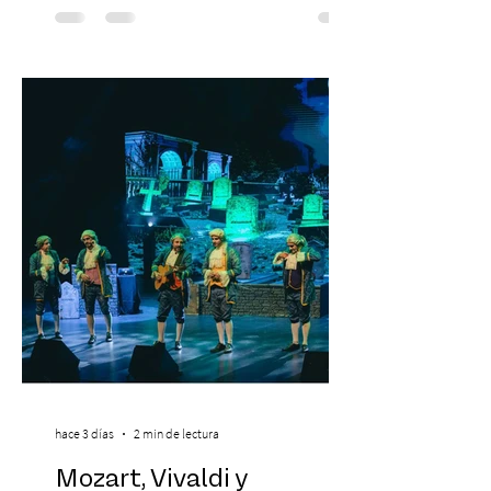
Hípico de Santiago. Últimos Weekend
Tickets disponibles en www.creamfields.cl,
con venta a través de Puntoticket.com
Creamfields Chile, el festival de música
electrónica más importante del país,
revela oficialmente el Lineup de su edición
2026. Calvin Harris, Boris Bre
hace 3 días
2 min de lectura
Mozart, Vivaldi y