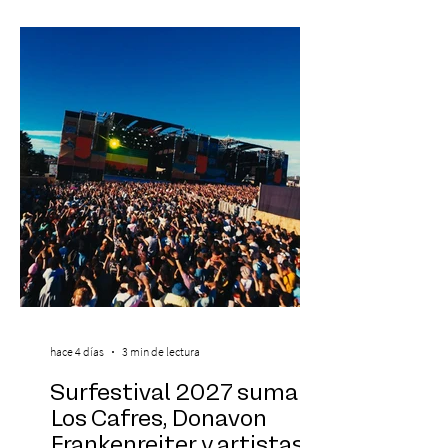
participación de Paramsahej Singh,
Antonella Orsini, Yoga Woman y más
exponentes que serán confirmados
próximamente. ExpoYoga se realizará los
días 17 y 18 de octubre de 2026 en el
Centro Cultural Estación Mapocho, espacio
que albergará durante dos jornadas una
pro
hace 4 días
3 min de lectura
Surfestival 2027 suma a
Los Cafres, Donavon
Frankenreiter y artistas