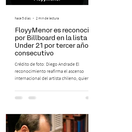
hace 5 días
2 min de lectura
FloyyMenor es reconocido
por Billboard en la lista 21
Under 21 por tercer año
consecutivo
Crédito de foto: Diego Andrade El
reconocimiento reafirma el ascenso
internacional del artista chileno, quien
continúa impulsando el reggaetón chileno
en la escena global. MIAMI, FL (3 de agosto
de 2026) — FloyyMenor ha sido
reconocido por Billboard en su lista 21
Under 21 por tercer año consecutivo,
formando parte una vez más de la
selección anual de la publicación que