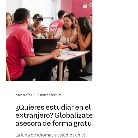
Araucanía para ofrecer un show cargado
de energía, guitarras y canciones que han
marcado su breve pero exitosa trayectoria.
La jornad
hace 5 días
3 min de lectura
¿Quieres estudiar en el
extranjero? Globalízate te
asesora de forma gratuita
La feria de idiomas y estudios en el