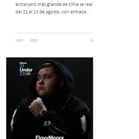
extranjero más grande de Chile se realizará
del 21 al 23 de agosto, con entrada
gratuita, asesoría personalizada y test de
inglés con entrega de certificado. En un
escenario en que los idiomas mantienen
un papel relevante para acceder a
oportunidades académicas y
desenvolverse en contextos
internacionales, los resultados más
recientes muestran que Chile todavía
enfrenta importantes desafíos en su
aprendizaje. Según el estudio global EF
Eng