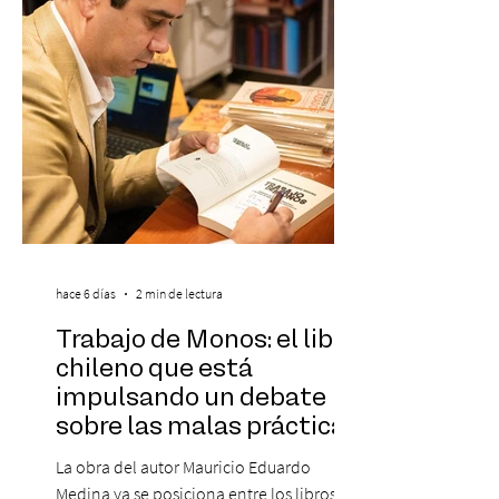
destaca a los artistas menores de 21 años
más influyentes de la industria musical.
Este reconocimiento reaf
hace 6 días
2 min de lectura
Trabajo de Monos: el libro
chileno que está
impulsando un debate
sobre las malas prácticas
laborales y el futuro del
La obra del autor Mauricio Eduardo
trabajo
Medina ya se posiciona entre los libros