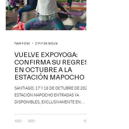
hace 4 días
2 min de lectura
VUELVE EXPOYOGA:
CONFIRMA SU REGRESO
EN OCTUBRE A LA
ESTACIÓN MAPOCHO
SANTIAGO, 17 Y 18 DE OCTUBRE DE 2026,
ESTACIÓN MAPOCHO ENTRADAS YA
DISPONIBLES, EXCLUSIVAMENTE EN
PASSLINE.COM ExpoYoga regresa en 2026
con una edición renovada que reunirá
yoga, bienestar y vida consciente, con la