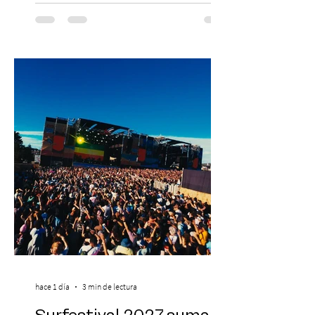
con una edición renovada que reunirá
yoga, bienestar y vida consciente, con la
participación de Paramsahej Singh,
Antonella Orsini, Yoga Woman y más
exponentes que serán confirmados
próximamente. ExpoYoga se realizará los
días 17 y 18 de octubre de 2026 en el
Centro Cultural Estación Mapocho, espacio
que albergará durante dos jornadas una
pro
hace 1 día
3 min de lectura