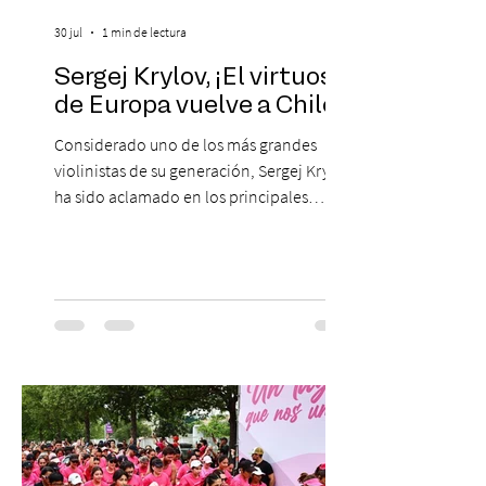
30 jul
1 min de lectura
Sergej Krylov, ¡El virtuoso
de Europa vuelve a Chile!
Considerado uno de los más grandes
violinistas de su generación, Sergej Krylov
ha sido aclamado en los principales
escenarios del mundo, desde el
Concertgebouw de Ámsterdam hasta el
Teatro alla Scala de Milán. Ahora vuelve al
escenario del Teatro CA660 para
protagonizar una velada extraordinaria
donde se encontrarán dos de las obras
más fascinantes de la historia de la música:
Las Cuatro Estaciones de Antonio Vivaldi y
Las Cuatro Estaciones Porteñas de Astor
Piazzolla. Déja