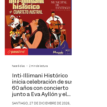
inspirado en el concepto de un museo de
Hollywood, que promete transportar a sus
visitantes a distintos
hace 6 días
2 min de lectura
Inti-Illimani Histórico
inicia celebración de sus
60 años con concierto
junto a Eva Ayllón y el
Cuarteto Austral en el
SANTIAGO, 27 DE DICIEMBRE DE 2026,
Teatro Municipal de