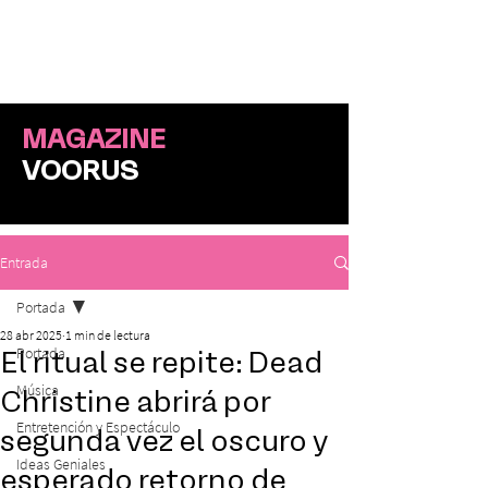
ME
NU
MAGAZINE
VOORUS
Entrada
Portada
28 abr 2025
1 min de lectura
Portada
El ritual se repite: Dead
Música
Christine abrirá por
Entretención y Espectáculo
segunda vez el oscuro y
Ideas Geniales
esperado retorno de