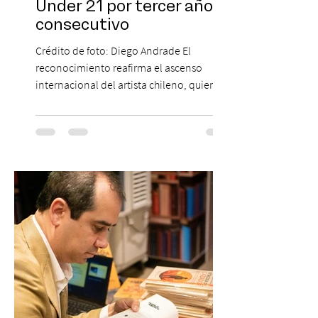
Under 21 por tercer año
consecutivo
Crédito de foto: Diego Andrade El
reconocimiento reafirma el ascenso
internacional del artista chileno, quien
continúa impulsando el reggaetón chileno
en la escena global. MIAMI, FL (3 de agosto
de 2026) — FloyyMenor ha sido
reconocido por Billboard en su lista 21
Under 21 por tercer año consecutivo,
formando parte una vez más de la
selección anual de la publicación que
destaca a los artistas menores de 21 años
más influyentes de la industria musical.
Este reconocimiento reaf