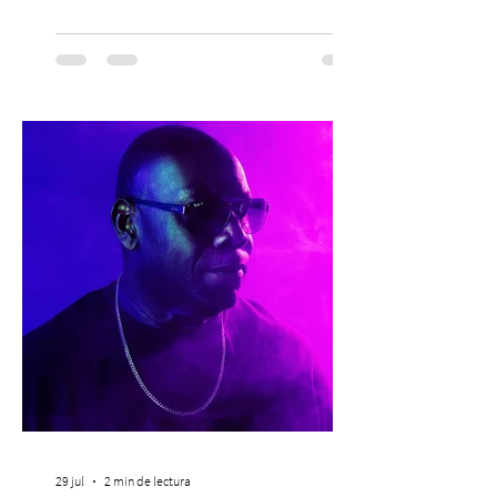
trabajo que Corporación Yo Mujer
desarrolla durante todo el año: brindar
orientación, contención y apoyo
profesional a personas que viven la
experiencia del cáncer de mama y a sus
familias, además de impulsar la detección
temprana, porque la información también
es una forma de acompañar. Con este
propósito, la Corporación realizará la 17ª
Corrida por la Vida, e
29 jul
2 min de lectura