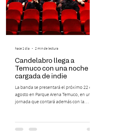
hace 1 día
2 min de lectura
Candelabro llega a
Temuco con una noche
cargada de indie
La banda se presentará el próximo 22 de
agosto en Parque Arena Temuco, en una
jornada que contará además con la
participación de los temuquenses “Todos
Mis Amigos Están Tristes”. El próximo 22 de
agosto, el Parque Arena Temuco será
escenario de una noche dedicada al indie