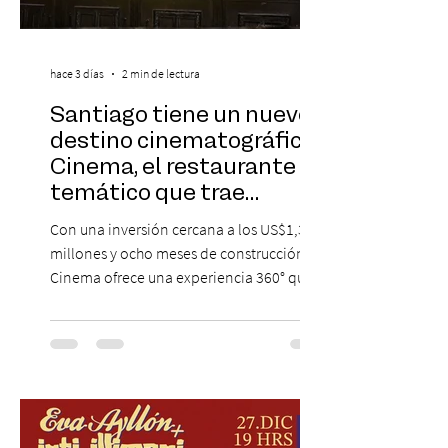
hace 3 días
2 min de lectura
Santiago tiene un nuevo
destino cinematográfico:
Cinema, el restaurante
temático que trae
Hollywood a Chile
Con una inversión cercana a los US$1,3
millones y ocho meses de construcción,
Cinema ofrece una experiencia 360° que
combina gastronomía, escenografía
cinematográfica y actores en vivo,
recreando algunos de los universos más
icónicos del cine. Patio Bellavista suma
una nueva atracción a su oferta
gastronómica y turística con la apertura de
Cinema, un restaurante temático