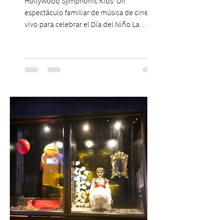
Hollywood Symphonic Kids: Un
espectáculo familiar de música de cine en
vivo para celebrar el Día del Niño La
Orquesta Filodramática de Chile invita a
las familias chilenas a vivir una experiencia
musical única e inolvidable con motivo del
Día del Niño. El espectáculo Hollywood
Symphonic Kids reunirá a lo mejor del cine
de todos los tiempos en un concierto en
vivo que combinará una orquesta
sinfónica en pleno, coro y una
sorprendente puesta en escena pensada
especialmente pa