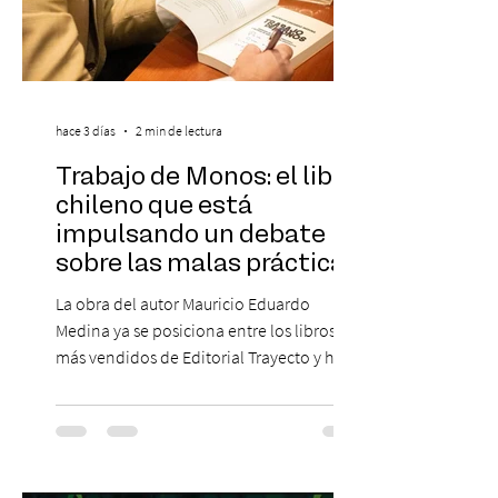
hace 3 días
2 min de lectura
Trabajo de Monos: el libro
chileno que está
impulsando un debate
sobre las malas prácticas
laborales y el futuro del
La obra del autor Mauricio Eduardo
trabajo
Medina ya se posiciona entre los libros
más vendidos de Editorial Trayecto y ha
dado origen a un decálogo de propuestas
para mejorar los procesos de selección
laboral en Chile. En un contexto donde el
agotamiento, la incertidumbre y las malas
experiencias laborales forman parte de la