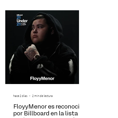
con la presentación de Candelabro,
banda que llegará a la capital de La
Araucanía para ofrecer un show cargado
de energía, guitarras y canciones que han
marcado su breve pero exitosa trayectoria.
La jornad
hace 2 días
2 min de lectura
FloyyMenor es reconocido
por Billboard en la lista 21