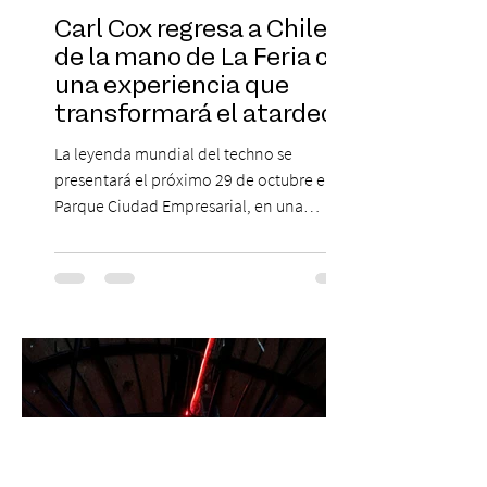
Carl Cox regresa a Chile
de la mano de La Feria con
una experiencia que
transformará el atardecer
del jueves en una
La leyenda mundial del techno se
celebración de música
presentará el próximo 29 de octubre en
electrónica
Parque Ciudad Empresarial, en una
edición especial de ON TOUR que invita a
vivir una jornada de música, comunidad y
cultura electrónica desde las 18:00 horas.
Las entradas estarán disponibles desde el
viernes 31 de julio, a las 13:00 horas, a
través de Passline. Hay artistas que marcan
una época y otros que construyen la
historia. Carl Cox pertenece a esta última
categoría. Considerado una de las figura