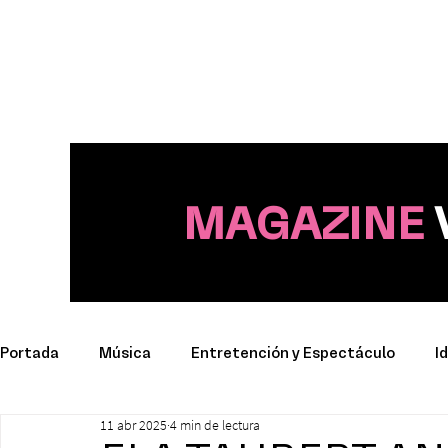
MAGAZINE
Portada
Música
Entretención y Espectáculo
I
11 abr 2025
4 min de lectura
Deporte
Productos y Marcas
Conciertos