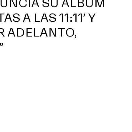
NUNCIA SU ÁLBUM
 A LAS 11:11’ Y
R ADELANTO,
”