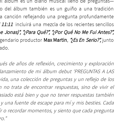
el álbum es un diario musical lleno de preguntas—
lo del álbum también es un guiño a una tradición 
ada canción reflejando una pregunta profundamente 
11:11’
incluirá una mezcla de los recientes sencillos 
 Jonas)", “¿Para Qué?”, “¿Por Qué No Me Fui Antes?”, 
egendario productor 
Max Martin
, 
“¿Es En Serio?”, 
junto 
bado.
ués de años de reflexión, crecimiento y exploración 
 lanzamiento de mi álbum debut ‘PREGUNTAS A LAS 
da, una colección de preguntas y un reflejo de los 
 trata de encontrar respuestas, sino de vivir el 
siado está bien y que no tener respuestas también 
 y una fuente de escape para mí y mis besties. Cada 
r o recordar momentos, y siento que cada pregunta 
ro.”