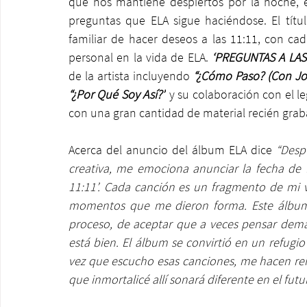
que nos mantiene despiertos por la noche, 
preguntas que ELA sigue haciéndose. El títu
familiar de hacer deseos a las 11:11, con c
personal en la vida de ELA. 
‘PREGUNTAS A LAS 
de la artista incluyendo 
“¿Cómo Paso? (Con Joe
“¿Por Qué Soy Así?”
 y su colaboración con el l
con una gran cantidad de material recién gra
Acerca del anuncio del álbum ELA dice 
“Desp
creativa, me emociona anunciar la fecha de
11:11’. Cada canción es un fragmento de mi vi
momentos que me dieron forma. Este álbum no
proceso, de aceptar que a veces pensar dema
está bien. El álbum se convirtió en un refugio
vez que escucho esas canciones, me hacen reí
que inmortalicé allí sonará diferente en el futu