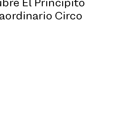
bre El Principito
raordinario Circo