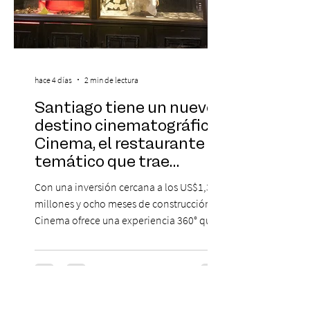
hace 4 días
2 min de lectura
Santiago tiene un nuevo
destino cinematográfico:
Cinema, el restaurante
temático que trae
Hollywood a Chile
Con una inversión cercana a los US$1,3
millones y ocho meses de construcción,
Cinema ofrece una experiencia 360° que
combina gastronomía, escenografía
cinematográfica y actores en vivo,
recreando algunos de los universos más
icónicos del cine. Patio Bellavista suma
una nueva atracción a su oferta