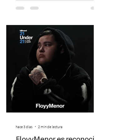
agosto, el Parque Arena Temuco será
escenario de una noche dedicada al indie
con la presentación de Candelabro,
banda que llegará a la capital de La
Araucanía para ofrecer un show cargado
de energía, guitarras y canciones que han
marcado su breve pero exitosa trayectoria.
La jornad
hace 3 días
2 min de lectura
FloyyMenor es reconocido