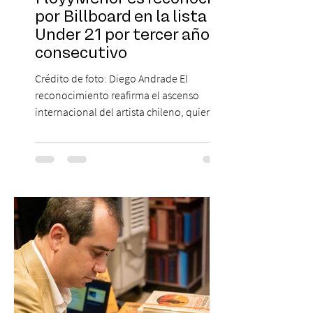
por Billboard en la lista 21
Under 21 por tercer año
consecutivo
Crédito de foto: Diego Andrade El
reconocimiento reafirma el ascenso
internacional del artista chileno, quien
continúa impulsando el reggaetón chileno
en la escena global. MIAMI, FL (3 de agosto
de 2026) — FloyyMenor ha sido
reconocido por Billboard en su lista 21
Under 21 por tercer año consecutivo,
formando parte una vez más de la
selección anual de la publicación que
destaca a los artistas menores de 21 años
más influyentes de la industria musical.
Este reconocimiento reaf