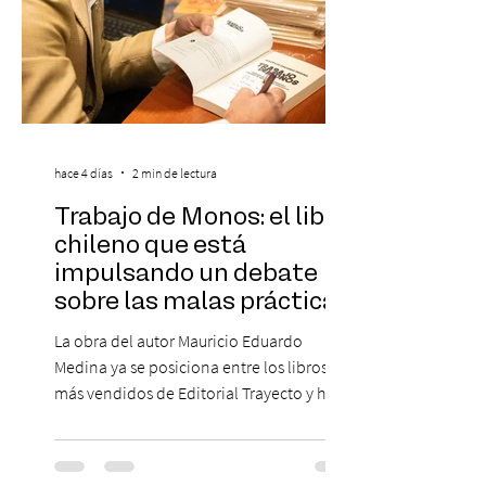
hace 4 días
2 min de lectura
Trabajo de Monos: el libro
chileno que está
impulsando un debate
sobre las malas prácticas
laborales y el futuro del
La obra del autor Mauricio Eduardo
trabajo
Medina ya se posiciona entre los libros
más vendidos de Editorial Trayecto y ha
dado origen a un decálogo de propuestas
para mejorar los procesos de selección
laboral en Chile. En un contexto donde el