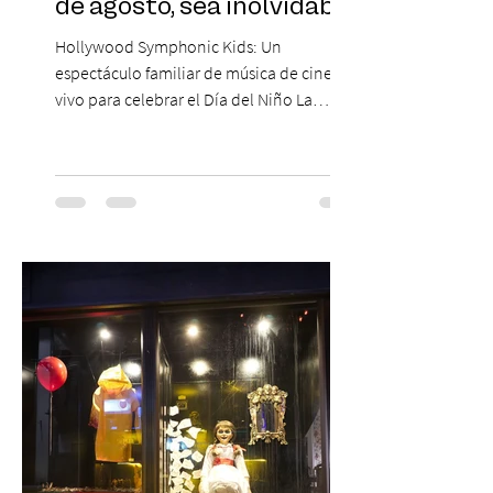
de agosto, sea inolvidable
Hollywood Symphonic Kids: Un
espectáculo familiar de música de cine en
vivo para celebrar el Día del Niño La
Orquesta Filodramática de Chile invita a
las familias chilenas a vivir una experiencia
musical única e inolvidable con motivo del
Día del Niño. El espectáculo Hollywood
Symphonic Kids reunirá a lo mejor del cine
de todos los tiempos en un concierto en
vivo que combinará una orquesta
sinfónica en pleno, coro y una
sorprendente puesta en escena pensada
especialmente pa