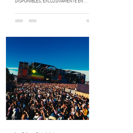
DISPONIBLES, EXCLUSIVAMENTE EN
PASSLINE.COM ExpoYoga regresa en 2026
con una edición renovada que reunirá
yoga, bienestar y vida consciente, con la
participación de Paramsahej Singh,
Antonella Orsini, Yoga Woman y más
exponentes que serán confirmados
próximamente. ExpoYoga se realizará los
días 17 y 18 de octubre de 2026 en el
Centro Cultural Estación Mapocho, espacio
que albergará durante dos jornadas una
pro