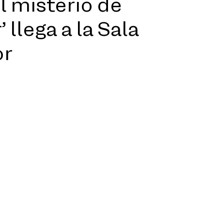
el misterio de
 llega a la Sala
or