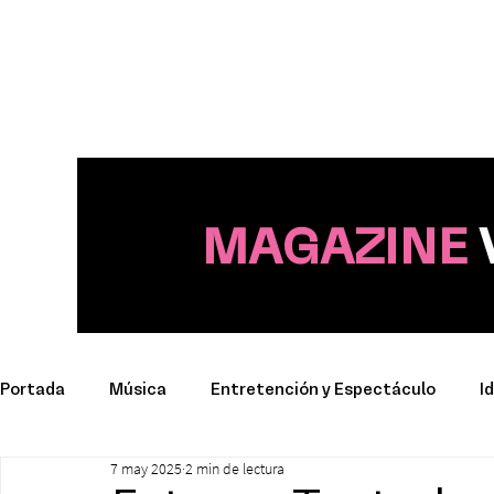
MAGAZINE
Portada
Música
Entretención y Espectáculo
I
7 may 2025
2 min de lectura
Deporte
Productos y Marcas
Conciertos