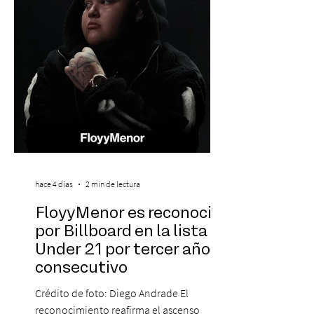
marcado su breve pero exitosa trayectoria.
La jornad
hace 4 días
2 min de lectura
FloyyMenor es reconocido
por Billboard en la lista 21
Under 21 por tercer año
consecutivo
Crédito de foto: Diego Andrade El
reconocimiento reafirma el ascenso