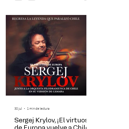
Chilena conmemorará su legado de 60
años el próximo 27 de diciembre, a las
19:00 horas, en el Teatro Municipal de
Santiago. La celebración reunirá a la
máxima exponente de la música popular
peruana, Eva Ayllón, al Cuarteto Austral y
un repertorio que recorrerá seis décadas
de obras que transformaron l
30 jul
1 min de lectura
Sergej Krylov, ¡El virtuoso
de Europa vuelve a Chile!