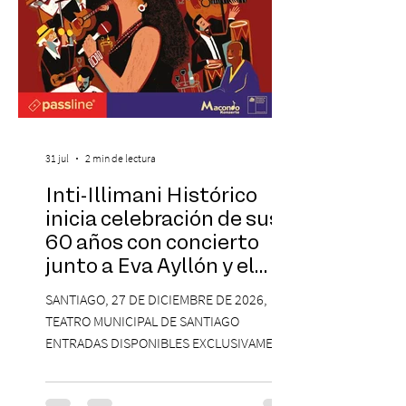
31 jul
2 min de lectura
Inti-Illimani Histórico
inicia celebración de sus
60 años con concierto
junto a Eva Ayllón y el
Cuarteto Austral en el
SANTIAGO, 27 DE DICIEMBRE DE 2026,
Teatro Municipal de
TEATRO MUNICIPAL DE SANTIAGO
Santiago
ENTRADAS DISPONIBLES EXCLUSIVAMENTE
EN PASSLINE.COM DESDE LAS 14:00 HRS. La
agrupación ícono de la Nueva Canción