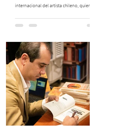
internacional del artista chileno, quien
continúa impulsando el reggaetón chileno
en la escena global. MIAMI, FL (3 de agosto
de 2026) — FloyyMenor ha sido
reconocido por Billboard en su lista 21
Under 21 por tercer año consecutivo,
formando parte una vez más de la
selección anual de la publicación que
destaca a los artistas menores de 21 años
más influyentes de la industria musical.
Este reconocimiento reaf