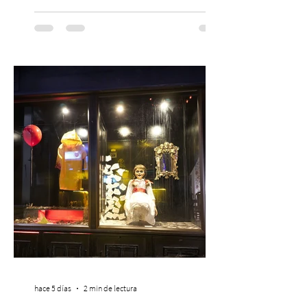
musical única e inolvidable con motivo del
Día del Niño. El espectáculo Hollywood
Symphonic Kids reunirá a lo mejor del cine
de todos los tiempos en un concierto en
vivo que combinará una orquesta
sinfónica en pleno, coro y una
sorprendente puesta en escena pensada
especialmente pa
hace 5 días
2 min de lectura