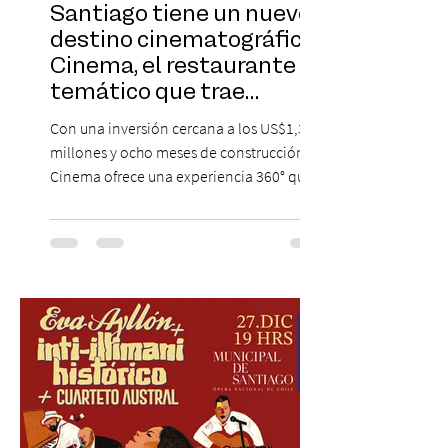
Santiago tiene un nuevo
destino cinematográfico:
Cinema, el restaurante
temático que trae
Hollywood a Chile
Con una inversión cercana a los US$1,3
millones y ocho meses de construcción,
Cinema ofrece una experiencia 360° que
combina gastronomía, escenografía
cinematográfica y actores en vivo,
recreando algunos de los universos más
icónicos del cine. Patio Bellavista suma
una nueva atracción a su oferta
gastronómica y turística con la apertura de
Cinema, un restaurante temático
inspirado en el concepto de un museo de
Hollywood, que promete transportar a sus
visitantes a distintos