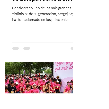
Considerado uno de los más grandes
violinistas de su generación, Sergej Krylov
ha sido aclamado en los principales
escenarios del mundo, desde el
Concertgebouw de Ámsterdam hasta el
Teatro alla Scala de Milán. Ahora vuelve al
escenario del Teatro CA660 para
protagonizar una velada extraordinaria
donde se encontrarán dos de las obras
más fascinantes de la historia de la música:
Las Cuatro Estaciones de Antonio Vivaldi y
Las Cuatro Estaciones Porteñas de Astor
Piazzolla. Déja