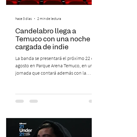
hace 3 días
2 min de lectura
Candelabro llega a
Temuco con una noche
cargada de indie
La banda se presentará el próximo 22 de
agosto en Parque Arena Temuco, en una
jornada que contará además con la
participación de los temuquenses “Todos
Mis Amigos Están Tristes”. El próximo 22 de
agosto, el Parque Arena Temuco será
escenario de una noche dedicada al indie
con la presentación de Candelabro,
banda que llegará a la capital de La
Araucanía para ofrecer un show cargado
de energía, guitarras y canciones que han