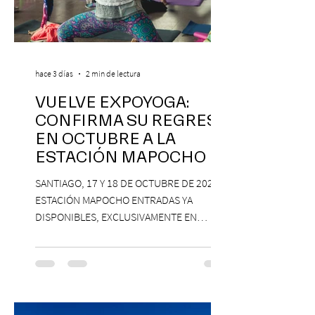
hace 3 días
2 min de lectura
VUELVE EXPOYOGA:
CONFIRMA SU REGRESO
EN OCTUBRE A LA
ESTACIÓN MAPOCHO
SANTIAGO, 17 Y 18 DE OCTUBRE DE 2026,
ESTACIÓN MAPOCHO ENTRADAS YA
DISPONIBLES, EXCLUSIVAMENTE EN
PASSLINE.COM ExpoYoga regresa en 2026
con una edición renovada que reunirá
yoga, bienestar y vida consciente, con la
participación de Paramsahej Singh,
Antonella Orsini, Yoga Woman y más