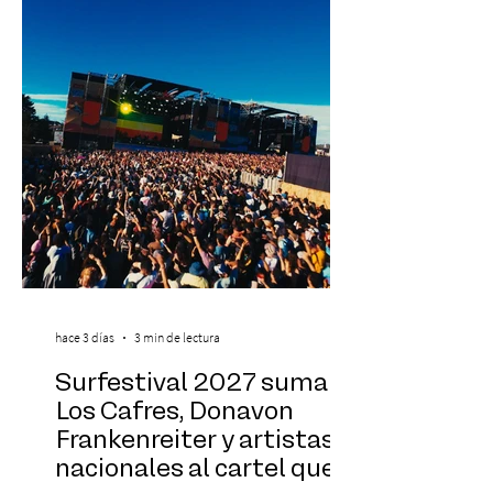
exponentes que serán confirmados
próximamente. ExpoYoga se realizará los
días 17 y 18 de octubre de 2026 en el
Centro Cultural Estación Mapocho, espacio
que albergará durante dos jornadas una
pro
hace 3 días
3 min de lectura
Surfestival 2027 suma a
Los Cafres, Donavon
Frankenreiter y artistas
nacionales al cartel que