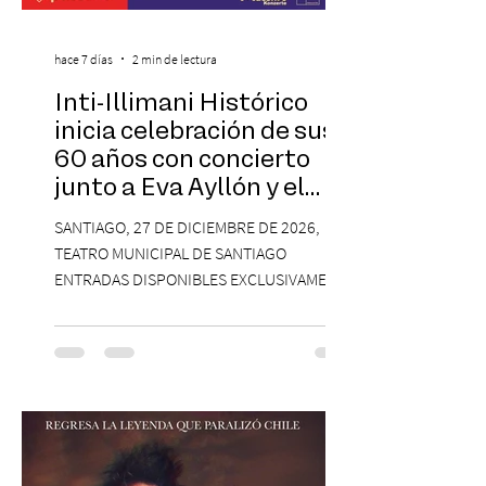
hace 7 días
2 min de lectura
Inti-Illimani Histórico
inicia celebración de sus
60 años con concierto
junto a Eva Ayllón y el
Cuarteto Austral en el
SANTIAGO, 27 DE DICIEMBRE DE 2026,
Teatro Municipal de
TEATRO MUNICIPAL DE SANTIAGO
Santiago
ENTRADAS DISPONIBLES EXCLUSIVAMENTE
EN PASSLINE.COM DESDE LAS 14:00 HRS. La
agrupación ícono de la Nueva Canción
Chilena conmemorará su legado de 60
años el próximo 27 de diciembre, a las
19:00 horas, en el Teatro Municipal de
Santiago. La celebración reunirá a la
máxima exponente de la música popular