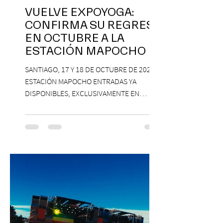
VUELVE EXPOYOGA:
CONFIRMA SU REGRESO
EN OCTUBRE A LA
ESTACIÓN MAPOCHO
SANTIAGO, 17 Y 18 DE OCTUBRE DE 2026,
ESTACIÓN MAPOCHO ENTRADAS YA
DISPONIBLES, EXCLUSIVAMENTE EN
PASSLINE.COM ExpoYoga regresa en 2026
con una edición renovada que reunirá
yoga, bienestar y vida consciente, con la
participación de Paramsahej Singh,
Antonella Orsini, Yoga Woman y más
exponentes que serán confirmados
próximamente. ExpoYoga se realizará los
días 17 y 18 de octubre de 2026 en el
Centro Cultural Estación Mapocho, espacio
que albergará durante dos jornadas una