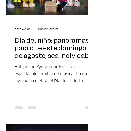
hace 4 días
3 min de lectura
Día del niño: panoramas
para que este domingo 09
de agosto, sea inolvidable
Hollywood Symphonic Kids: Un
espectáculo familiar de música de cine en
vivo para celebrar el Día del Niño La
Orquesta Filodramática de Chile invita a
las familias chilenas a vivir una experiencia
musical única e inolvidable con motivo del
Día del Niño. El espectáculo Hollywood
Symphonic Kids reunirá a lo mejor del cine
de todos los tiempos en un concierto en
vivo que combinará una orquesta