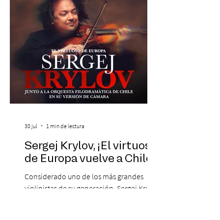
peruana, Eva Ayllón, al Cuarteto Austral y
un repertorio que recorrerá seis décadas
de obras que transformaron l
30 jul
1 min de lectura
Sergej Krylov, ¡El virtuoso
de Europa vuelve a Chile!
Considerado uno de los más grandes
violinistas de su generación, Sergej Krylov
ha sido aclamado en los principales
escenarios del mundo, desde el