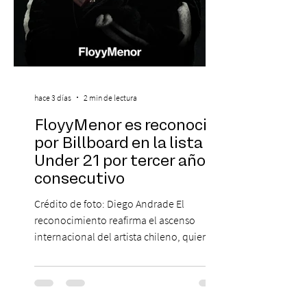
hace 3 días
2 min de lectura
FloyyMenor es reconocido
por Billboard en la lista 21
Under 21 por tercer año
consecutivo
Crédito de foto: Diego Andrade El
reconocimiento reafirma el ascenso
internacional del artista chileno, quien
continúa impulsando el reggaetón chileno
en la escena global. MIAMI, FL (3 de agosto
de 2026) — FloyyMenor ha sido
reconocido por Billboard en su lista 21