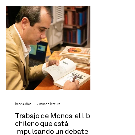
Under 21 por tercer año consecutivo,
formando parte una vez más de la
selección anual de la publicación que
destaca a los artistas menores de 21 años
más influyentes de la industria musical.
Este reconocimiento reaf
hace 4 días
2 min de lectura
Trabajo de Monos: el libro
chileno que está
impulsando un debate