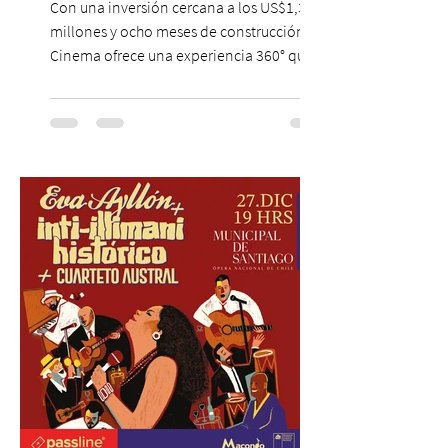
Con una inversión cercana a los US$1,3
millones y ocho meses de construcción,
Cinema ofrece una experiencia 360° que
combina gastronomía, escenografía
cinematográfica y actores en vivo,
recreando algunos de los universos más
icónicos del cine. Patio Bellavista suma
una nueva atracción a su oferta
gastronómica y turística con la apertura de
Cinema, un restaurante temático
inspirado en el concepto de un museo de
Hollywood, que promete transportar a sus
visitantes a distintos