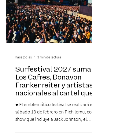
pro
hace 2 días
3 min de lectura
Surfestival 2027 suma a
Los Cafres, Donavon
Frankenreiter y artistas
nacionales al cartel que
encabeza Jack Johnson
● El emblemático festival se realizará el
sábado 13 de febrero en Pichilemu, con un
show que incluye a Jack Johnson, el
máximo referente de la cultura del surf. ●
El lunes 10 de agosto comienza la