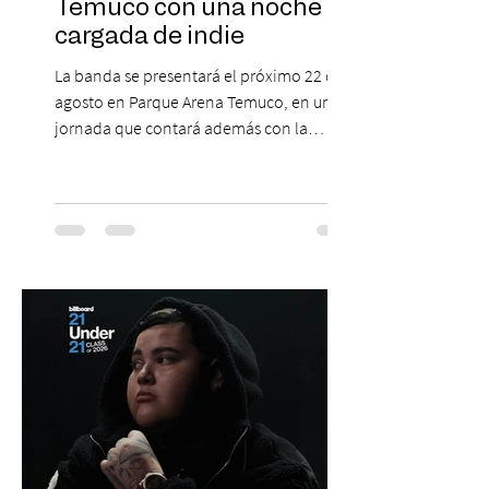
Temuco con una noche
cargada de indie
La banda se presentará el próximo 22 de
agosto en Parque Arena Temuco, en una
jornada que contará además con la
participación de los temuquenses “Todos
Mis Amigos Están Tristes”. El próximo 22 de
agosto, el Parque Arena Temuco será
escenario de una noche dedicada al indie
con la presentación de Candelabro,
banda que llegará a la capital de La
Araucanía para ofrecer un show cargado
de energía, guitarras y canciones que han
marcado su breve pero exitosa trayectoria.
La jornad