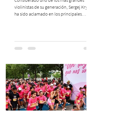
Considerado uno de los más grandes
violinistas de su generación, Sergej Krylov
ha sido aclamado en los principales
escenarios del mundo, desde el
Concertgebouw de Ámsterdam hasta el
Teatro alla Scala de Milán. Ahora vuelve al
escenario del Teatro CA660 para
protagonizar una velada extraordinaria
donde se encontrarán dos de las obras
más fascinantes de la historia de la música:
Las Cuatro Estaciones de Antonio Vivaldi y
Las Cuatro Estaciones Porteñas de Astor
Piazzolla. Déja