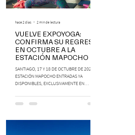
hace 2 días
2 min de lectura
VUELVE EXPOYOGA:
CONFIRMA SU REGRESO
EN OCTUBRE A LA
ESTACIÓN MAPOCHO
SANTIAGO, 17 Y 18 DE OCTUBRE DE 2026,
ESTACIÓN MAPOCHO ENTRADAS YA
DISPONIBLES, EXCLUSIVAMENTE EN
PASSLINE.COM ExpoYoga regresa en 2026
con una edición renovada que reunirá
yoga, bienestar y vida consciente, con la
participación de Paramsahej Singh,
Antonella Orsini, Yoga Woman y más
exponentes que serán confirmados
próximamente. ExpoYoga se realizará los