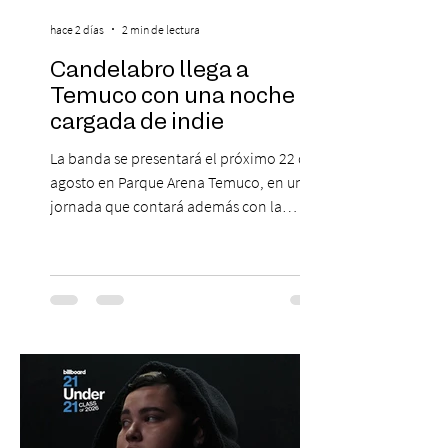
hace 2 días
2 min de lectura
Candelabro llega a
Temuco con una noche
cargada de indie
La banda se presentará el próximo 22 de
agosto en Parque Arena Temuco, en una
jornada que contará además con la
participación de los temuquenses “Todos
Mis Amigos Están Tristes”. El próximo 22 de
agosto, el Parque Arena Temuco será
escenario de una noche dedicada al indie
con la presentación de Candelabro,
banda que llegará a la capital de La
Araucanía para ofrecer un show cargado
de energía, guitarras y canciones que han
marcado su breve pero exitosa trayectoria.
La jornad