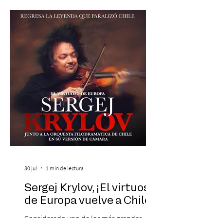
19:00 horas, en el Teatro Municipal de
Santiago. La celebración reunirá a la
máxima exponente de la música popular
peruana, Eva Ayllón, al Cuarteto Austral y
un repertorio que recorrerá seis décadas
de obras que transformaron l
30 jul
1 min de lectura
Sergej Krylov, ¡El virtuoso
de Europa vuelve a Chile!