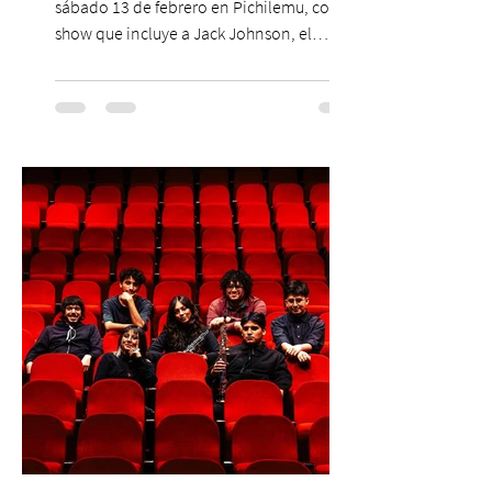
sábado 13 de febrero en Pichilemu, con un
show que incluye a Jack Johnson, el
máximo referente de la cultura del surf. ●
El lunes 10 de agosto comienza la
Preventa Exclusiva Santander con 30%
descuento (por 48 horas o hasta agotar
stock). Posterior a esta preventa exclusiva
se da inicio a la segunda etapa con una
preventa con 20% descuento para los
clientes del mismo banco y 20% para las
personas que se pre inscribieron y el miérc