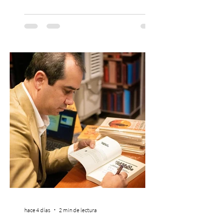
continúa impulsando el reggaetón chileno
en la escena global. MIAMI, FL (3 de agosto
de 2026) — FloyyMenor ha sido
reconocido por Billboard en su lista 21
Under 21 por tercer año consecutivo,
formando parte una vez más de la
selección anual de la publicación que
destaca a los artistas menores de 21 años
más influyentes de la industria musical.
Este reconocimiento reaf
hace 4 días
2 min de lectura