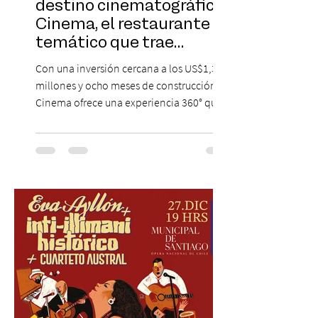
destino cinematográfico:
Cinema, el restaurante
temático que trae
Hollywood a Chile
Con una inversión cercana a los US$1,3
millones y ocho meses de construcción,
Cinema ofrece una experiencia 360° que
combina gastronomía, escenografía
cinematográfica y actores en vivo,
recreando algunos de los universos más
icónicos del cine. Patio Bellavista suma
una nueva atracción a su oferta
gastronómica y turística con la apertura de
Cinema, un restaurante temático
inspirado en el concepto de un museo de
Hollywood, que promete transportar a sus
visitantes a distintos