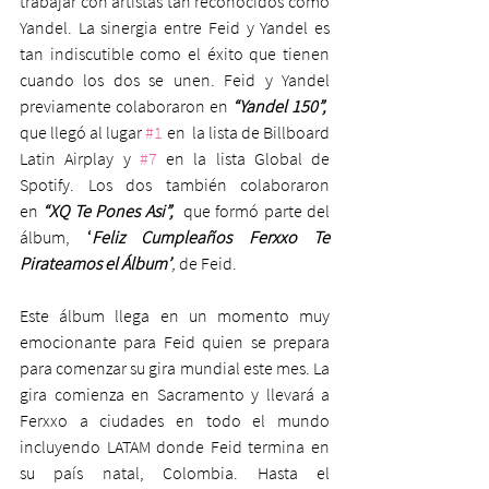
trabajar con artistas tan reconocidos como 
Yandel. La sinergia entre Feid y Yandel es 
tan indiscutible como el éxito que tienen 
cuando los dos se unen. Feid y Yandel 
previamente colaboraron en 
“Yandel 150”,
que llegó al lugar 
#1
 en  la lista de Billboard 
Latin Airplay y 
#7
 en la lista Global de 
Spotify. Los dos también colaboraron 
en 
“XQ Te Pones Asi”,
  que formó parte del 
álbum, 
‘
Feliz Cumpleaños Ferxxo Te 
Pirateamos el Álbum’
, 
de Feid.
Este álbum llega en un momento muy 
emocionante para Feid quien se prepara 
para comenzar su gira mundial este mes. La 
gira comienza en Sacramento y llevará a 
Ferxxo a ciudades en todo el mundo 
incluyendo LATAM donde Feid termina en 
su país natal, Colombia. Hasta el 