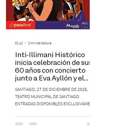
31 jul
2 min de lectura
Inti-Illimani Histórico
inicia celebración de sus
60 años con concierto
junto a Eva Ayllón y el
Cuarteto Austral en el
SANTIAGO, 27 DE DICIEMBRE DE 2026,
Teatro Municipal de
TEATRO MUNICIPAL DE SANTIAGO
Santiago
ENTRADAS DISPONIBLES EXCLUSIVAMENTE
EN PASSLINE.COM DESDE LAS 14:00 HRS. La
agrupación ícono de la Nueva Canción
Chilena conmemorará su legado de 60
años el próximo 27 de diciembre, a las