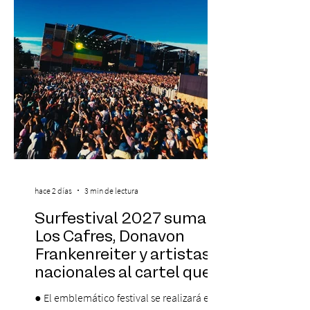
días 17 y 18 de octubre de 2026 en el
Centro Cultural Estación Mapocho, espacio
que albergará durante dos jornadas una
pro
hace 2 días
3 min de lectura
Surfestival 2027 suma a
Los Cafres, Donavon
Frankenreiter y artistas
nacionales al cartel que
encabeza Jack Johnson
● El emblemático festival se realizará el