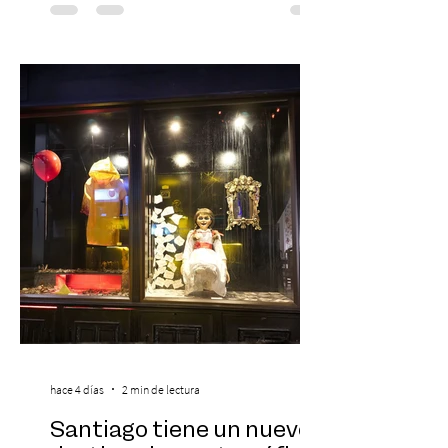
Día del Niño. El espectáculo Hollywood
Symphonic Kids reunirá a lo mejor del cine
de todos los tiempos en un concierto en
vivo que combinará una orquesta
sinfónica en pleno, coro y una
sorprendente puesta en escena pensada
especialmente pa
hace 4 días
2 min de lectura
Santiago tiene un nuevo