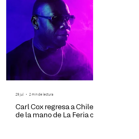
familias, además de impulsar la detección
temprana, porque la información también
es una forma de acompañar. Con este
propósito, la Corporación realizará la 17ª
Corrida por la Vida, e
29 jul
2 min de lectura
Carl Cox regresa a Chile
de la mano de La Feria con
una experiencia que
transformará el atardecer