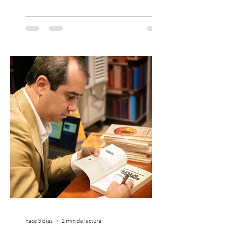
continúa impulsando el reggaetón chileno
en la escena global. MIAMI, FL (3 de agosto
de 2026) — FloyyMenor ha sido
reconocido por Billboard en su lista 21
Under 21 por tercer año consecutivo,
formando parte una vez más de la
selección anual de la publicación que
destaca a los artistas menores de 21 años
más influyentes de la industria musical.
Este reconocimiento reaf
hace 5 días
2 min de lectura