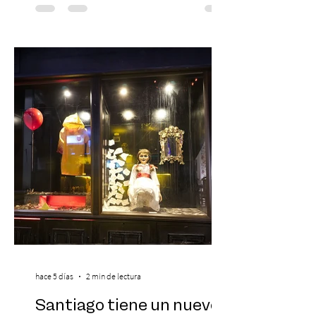
Día del Niño. El espectáculo Hollywood
Symphonic Kids reunirá a lo mejor del cine
de todos los tiempos en un concierto en
vivo que combinará una orquesta
sinfónica en pleno, coro y una
sorprendente puesta en escena pensada
especialmente pa
hace 5 días
2 min de lectura
Santiago tiene un nuevo