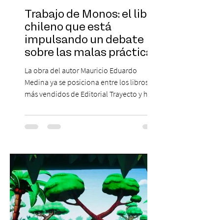
Trabajo de Monos: el libro
chileno que está
impulsando un debate
sobre las malas prácticas
laborales y el futuro del
La obra del autor Mauricio Eduardo
trabajo
Medina ya se posiciona entre los libros
más vendidos de Editorial Trayecto y ha
dado origen a un decálogo de propuestas
para mejorar los procesos de selección
laboral en Chile. En un contexto donde el
agotamiento, la incertidumbre y las malas
experiencias laborales forman parte de la
realidad de miles de trabajadores, Trabajo
de Monos – Reflexiones de la Selva
Corporativa, del autor Mauricio Eduardo
Medina, ha trascendido el ámbito editorial