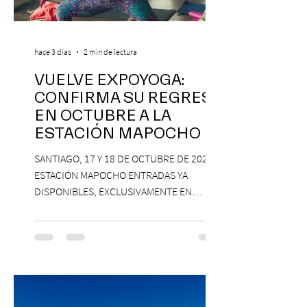
hace 3 días
2 min de lectura
VUELVE EXPOYOGA:
CONFIRMA SU REGRESO
EN OCTUBRE A LA
ESTACIÓN MAPOCHO
SANTIAGO, 17 Y 18 DE OCTUBRE DE 2026,
ESTACIÓN MAPOCHO ENTRADAS YA
DISPONIBLES, EXCLUSIVAMENTE EN
PASSLINE.COM ExpoYoga regresa en 2026
con una edición renovada que reunirá
yoga, bienestar y vida consciente, con la
participación de Paramsahej Singh,
Antonella Orsini, Yoga Woman y más
exponentes que serán confirmados
próximamente. ExpoYoga se realizará los