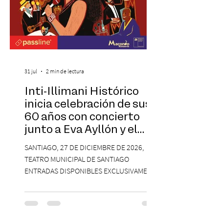
31 jul
2 min de lectura
Inti-Illimani Histórico
inicia celebración de sus
60 años con concierto
junto a Eva Ayllón y el
Cuarteto Austral en el
SANTIAGO, 27 DE DICIEMBRE DE 2026,
Teatro Municipal de
TEATRO MUNICIPAL DE SANTIAGO
Santiago
ENTRADAS DISPONIBLES EXCLUSIVAMENTE
EN PASSLINE.COM DESDE LAS 14:00 HRS. La
agrupación ícono de la Nueva Canción
Chilena conmemorará su legado de 60
años el próximo 27 de diciembre, a las