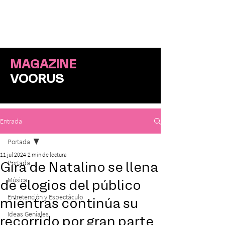
ME
NU
MAGAZINE
VOORUS
Entrada
Portada
11 jul 2024
2 min de lectura
Portada
Gira de Natalino se llena
Música
de elogios del público
Entretención y Espectáculo
mientras continúa su
Ideas Geniales
recorrido por gran parte