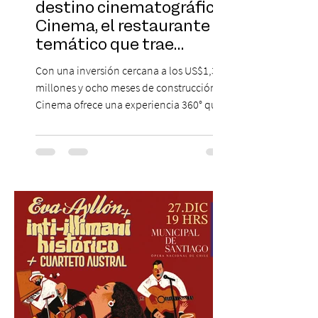
destino cinematográfico:
Cinema, el restaurante
temático que trae
Hollywood a Chile
Con una inversión cercana a los US$1,3
millones y ocho meses de construcción,
Cinema ofrece una experiencia 360° que
combina gastronomía, escenografía
cinematográfica y actores en vivo,
recreando algunos de los universos más
icónicos del cine. Patio Bellavista suma
una nueva atracción a su oferta
gastronómica y turística con la apertura de
Cinema, un restaurante temático
inspirado en el concepto de un museo de
Hollywood, que promete transportar a sus
visitantes a distintos