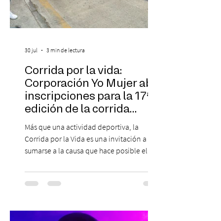
30 jul
3 min de lectura
Corrida por la vida:
Corporación Yo Mujer abre
inscripciones para la 17ª
edición de la corrida
solidaria
Más que una actividad deportiva, la
Corrida por la Vida es una invitación a
sumarse a la causa que hace posible el
trabajo que Corporación Yo Mujer
desarrolla durante todo el año: brindar
orientación, contención y apoyo
profesional a personas que viven la
experiencia del cáncer de mama y a sus