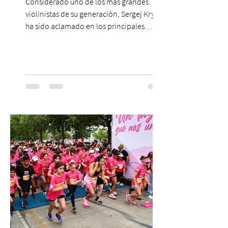
Considerado uno de los más grandes
violinistas de su generación, Sergej Krylov
ha sido aclamado en los principales
escenarios del mundo, desde el
Concertgebouw de Ámsterdam hasta el
Teatro alla Scala de Milán. Ahora vuelve al
escenario del Teatro CA660 para
protagonizar una velada extraordinaria
donde se encontrarán dos de las obras
más fascinantes de la historia de la música:
Las Cuatro Estaciones de Antonio Vivaldi y
Las Cuatro Estaciones Porteñas de Astor
Piazzolla. Déja