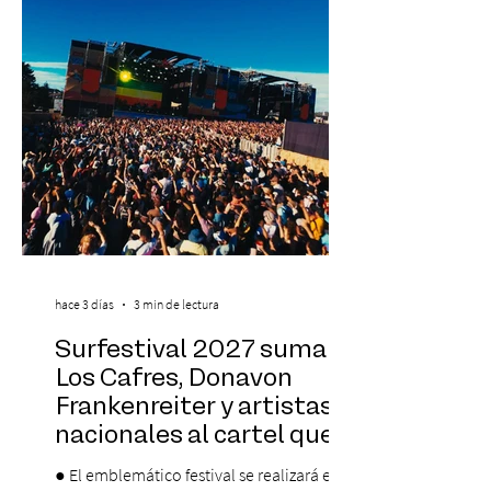
días 17 y 18 de octubre de 2026 en el
Centro Cultural Estación Mapocho, espacio
que albergará durante dos jornadas una
pro
hace 3 días
3 min de lectura
Surfestival 2027 suma a
Los Cafres, Donavon
Frankenreiter y artistas
nacionales al cartel que
encabeza Jack Johnson
● El emblemático festival se realizará el