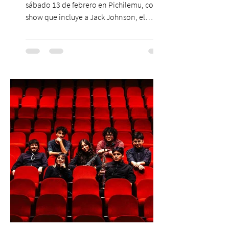
sábado 13 de febrero en Pichilemu, con un
show que incluye a Jack Johnson, el
máximo referente de la cultura del surf. ●
El lunes 10 de agosto comienza la
Preventa Exclusiva Santander con 30%
descuento (por 48 horas o hasta agotar
stock). Posterior a esta preventa exclusiva
se da inicio a la segunda etapa con una
preventa con 20% descuento para los
clientes del mismo banco y 20% para las
personas que se pre inscribieron y el miérc