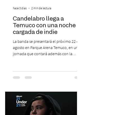
hace 3 días
2 min de lectura
Candelabro llega a
Temuco con una noche
cargada de indie
La banda se presentará el próximo 22 de
agosto en Parque Arena Temuco, en una
jornada que contará además con la
participación de los temuquenses “Todos
Mis Amigos Están Tristes”. El próximo 22 de
agosto, el Parque Arena Temuco será
escenario de una noche dedicada al indie
con la presentación de Candelabro,
banda que llegará a la capital de La
Araucanía para ofrecer un show cargado
de energía, guitarras y canciones que han
marcado su breve pero exitosa trayectoria.