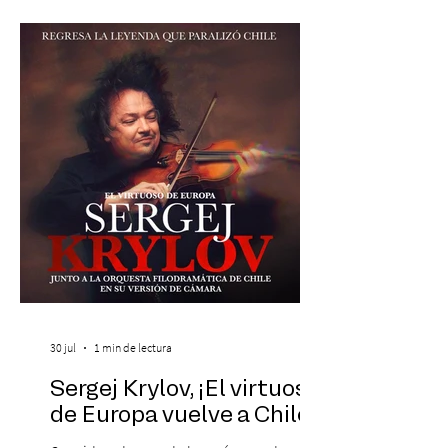
19:00 horas, en el Teatro Municipal de
Santiago. La celebración reunirá a la
máxima exponente de la música popular
peruana, Eva Ayllón, al Cuarteto Austral y
un repertorio que recorrerá seis décadas
de obras que transformaron l
30 jul
1 min de lectura
Sergej Krylov, ¡El virtuoso
de Europa vuelve a Chile!