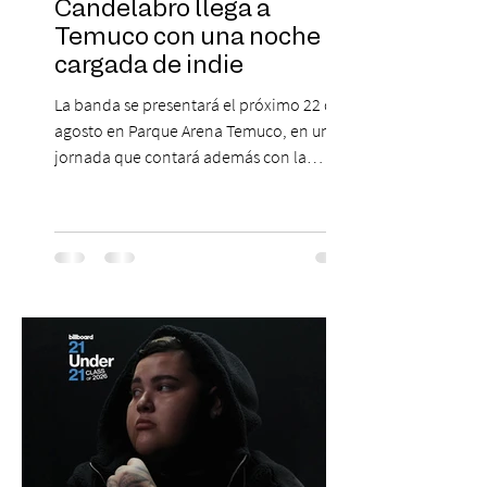
Candelabro llega a
Temuco con una noche
cargada de indie
La banda se presentará el próximo 22 de
agosto en Parque Arena Temuco, en una
jornada que contará además con la
participación de los temuquenses “Todos
Mis Amigos Están Tristes”. El próximo 22 de
agosto, el Parque Arena Temuco será
escenario de una noche dedicada al indie
con la presentación de Candelabro,
banda que llegará a la capital de La
Araucanía para ofrecer un show cargado
de energía, guitarras y canciones que han
marcado su breve pero exitosa trayectoria.
La jornad