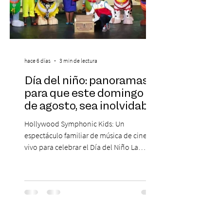
hace 6 días
3 min de lectura
Día del niño: panoramas
para que este domingo 09
de agosto, sea inolvidable
Hollywood Symphonic Kids: Un
espectáculo familiar de música de cine en
vivo para celebrar el Día del Niño La
Orquesta Filodramática de Chile invita a
las familias chilenas a vivir una experiencia
musical única e inolvidable con motivo del
Día del Niño. El espectáculo Hollywood
Symphonic Kids reunirá a lo mejor del cine
de todos los tiempos en un concierto en