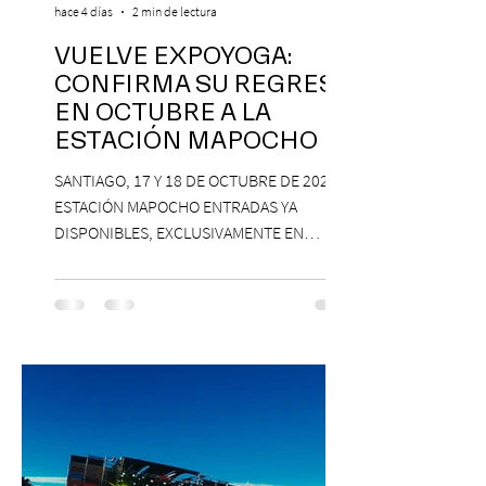
hace 4 días
2 min de lectura
VUELVE EXPOYOGA:
CONFIRMA SU REGRESO
EN OCTUBRE A LA
ESTACIÓN MAPOCHO
SANTIAGO, 17 Y 18 DE OCTUBRE DE 2026,
ESTACIÓN MAPOCHO ENTRADAS YA
DISPONIBLES, EXCLUSIVAMENTE EN
PASSLINE.COM ExpoYoga regresa en 2026
con una edición renovada que reunirá
yoga, bienestar y vida consciente, con la
participación de Paramsahej Singh,
Antonella Orsini, Yoga Woman y más
exponentes que serán confirmados
próximamente. ExpoYoga se realizará los
días 17 y 18 de octubre de 2026 en el
Centro Cultural Estación Mapocho, espacio