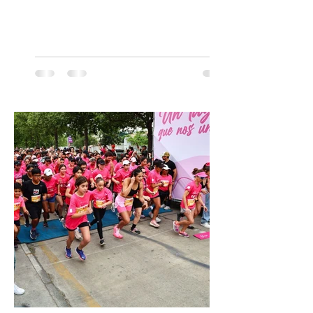
escenarios del mundo, desde el
Concertgebouw de Ámsterdam hasta el
Teatro alla Scala de Milán. Ahora vuelve al
escenario del Teatro CA660 para
protagonizar una velada extraordinaria
donde se encontrarán dos de las obras
más fascinantes de la historia de la música:
Las Cuatro Estaciones de Antonio Vivaldi y
Las Cuatro Estaciones Porteñas de Astor
Piazzolla. Déja