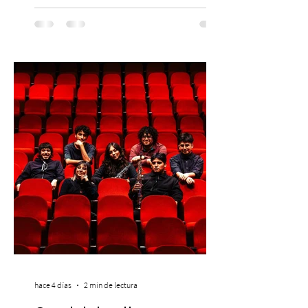
El lunes 10 de agosto comienza la
Preventa Exclusiva Santander con 30%
descuento (por 48 horas o hasta agotar
stock). Posterior a esta preventa exclusiva
se da inicio a la segunda etapa con una
preventa con 20% descuento para los
clientes del mismo banco y 20% para las
personas que se pre inscribieron y el miérc
hace 4 días
2 min de lectura