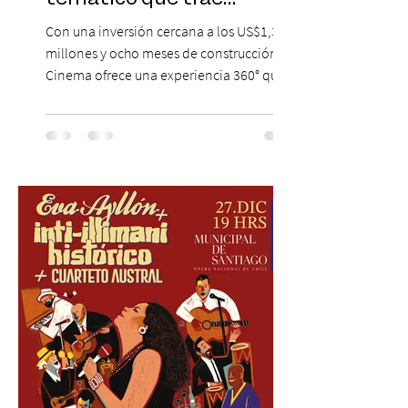
Hollywood a Chile
Con una inversión cercana a los US$1,3
millones y ocho meses de construcción,
Cinema ofrece una experiencia 360° que
combina gastronomía, escenografía
cinematográfica y actores en vivo,
recreando algunos de los universos más
icónicos del cine. Patio Bellavista suma
una nueva atracción a su oferta
gastronómica y turística con la apertura de
Cinema, un restaurante temático
inspirado en el concepto de un museo de
Hollywood, que promete transportar a sus
visitantes a distintos