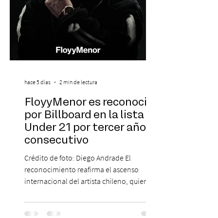
hace 5 días
2 min de lectura
FloyyMenor es reconocido
por Billboard en la lista 21
Under 21 por tercer año
consecutivo
Crédito de foto: Diego Andrade El
reconocimiento reafirma el ascenso
internacional del artista chileno, quien
continúa impulsando el reggaetón chileno
en la escena global. MIAMI, FL (3 de agosto
de 2026) — FloyyMenor ha sido