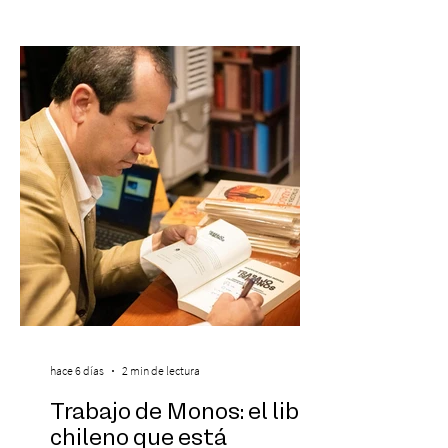
reconocido por Billboard en su lista 21
Under 21 por tercer año consecutivo,
formando parte una vez más de la
selección anual de la publicación que
destaca a los artistas menores de 21 años
más influyentes de la industria musical.
Este reconocimiento reaf
hace 6 días
2 min de lectura
Trabajo de Monos: el libro
chileno que está