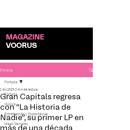
ME
NU
MAGAZINE
VOORUS
Entrada
Portada
1 dic 2025
2 min de lectura
Portada
Gran Capitals regresa
Música
con “La Historia de
Entretención y Espectáculo
Nadie”, su primer LP en
Ideas Geniales
más de una década