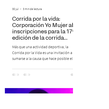
30 jul
3 min de lectura
Corrida por la vida:
Corporación Yo Mujer abre
inscripciones para la 17ª
edición de la corrida
solidaria
Más que una actividad deportiva, la
Corrida por la Vida es una invitación a
sumarse a la causa que hace posible el
trabajo que Corporación Yo Mujer
desarrolla durante todo el año: brindar
orientación, contención y apoyo
profesional a personas que viven la
experiencia del cáncer de mama y a sus
familias, además de impulsar la detección
temprana, porque la información también
es una forma de acompañar. Con este