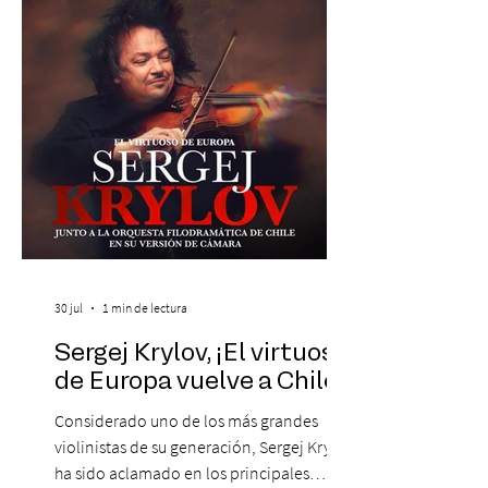
máxima exponente de la música popular
peruana, Eva Ayllón, al Cuarteto Austral y
un repertorio que recorrerá seis décadas
de obras que transformaron l
30 jul
1 min de lectura
Sergej Krylov, ¡El virtuoso
de Europa vuelve a Chile!
Considerado uno de los más grandes
violinistas de su generación, Sergej Krylov
ha sido aclamado en los principales