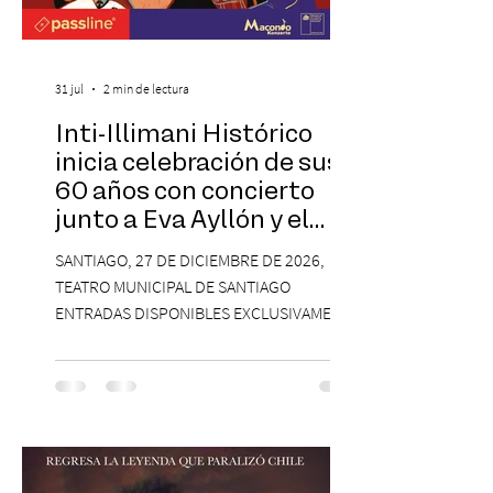
31 jul
2 min de lectura
Inti-Illimani Histórico
inicia celebración de sus
60 años con concierto
junto a Eva Ayllón y el
Cuarteto Austral en el
SANTIAGO, 27 DE DICIEMBRE DE 2026,
Teatro Municipal de
TEATRO MUNICIPAL DE SANTIAGO
Santiago
ENTRADAS DISPONIBLES EXCLUSIVAMENTE
EN PASSLINE.COM DESDE LAS 14:00 HRS. La
agrupación ícono de la Nueva Canción
Chilena conmemorará su legado de 60
años el próximo 27 de diciembre, a las
19:00 horas, en el Teatro Municipal de
Santiago. La celebración reunirá a la