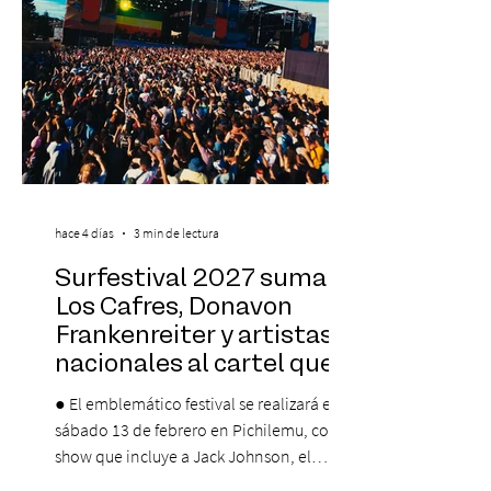
que albergará durante dos jornadas una
pro
hace 4 días
3 min de lectura
Surfestival 2027 suma a
Los Cafres, Donavon
Frankenreiter y artistas
nacionales al cartel que
encabeza Jack Johnson
● El emblemático festival se realizará el
sábado 13 de febrero en Pichilemu, con un
show que incluye a Jack Johnson, el
máximo referente de la cultura del surf. ●