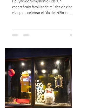
Hollywood Symphonic Kids: Un
espectáculo familiar de música de cine en
vivo para celebrar el Día del Niño La
Orquesta Filodramática de Chile invita a
las familias chilenas a vivir una experiencia
musical única e inolvidable con motivo del
Día del Niño. El espectáculo Hollywood
Symphonic Kids reunirá a lo mejor del cine
de todos los tiempos en un concierto en
vivo que combinará una orquesta
sinfónica en pleno, coro y una
sorprendente puesta en escena pensada
especialmente pa