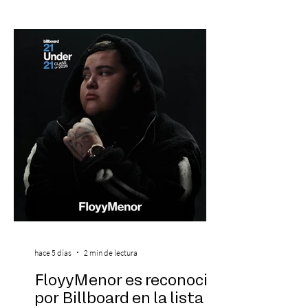
oportunidades académicas y
desenvolverse en contextos
internacionales, los resultados más
recientes muestran que Chile todavía
enfrenta importantes desafíos en su
aprendizaje. Según el estudio global EF
Eng
hace 5 días
2 min de lectura
FloyyMenor es reconocido
por Billboard en la lista 21