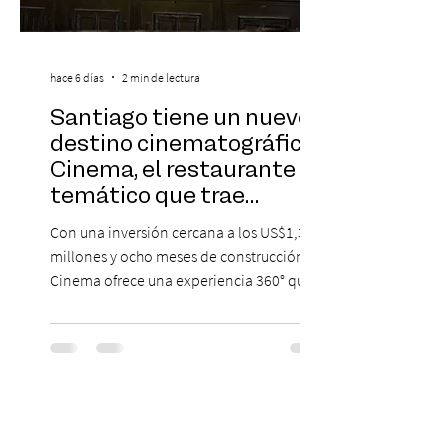
hace 6 días
2 min de lectura
Santiago tiene un nuevo
destino cinematográfico:
Cinema, el restaurante
temático que trae
Hollywood a Chile
Con una inversión cercana a los US$1,3
millones y ocho meses de construcción,
Cinema ofrece una experiencia 360° que
combina gastronomía, escenografía
cinematográfica y actores en vivo,
recreando algunos de los universos más
icónicos del cine. Patio Bellavista suma
una nueva atracción a su oferta
gastronómica y turística con la apertura de