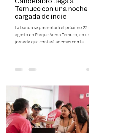
Candelabro llega a
Temuco con una noche
cargada de indie
La banda se presentará el próximo 22 de
agosto en Parque Arena Temuco, en una
jornada que contará además con la
participación de los temuquenses “Todos
Mis Amigos Están Tristes”. El próximo 22 de
agosto, el Parque Arena Temuco será
escenario de una noche dedicada al indie
con la presentación de Candelabro,
banda que llegará a la capital de La
Araucanía para ofrecer un show cargado
de energía, guitarras y canciones que han
marcado su breve pero exitosa trayectoria.
La jornad