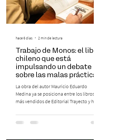
hace 6 días
2 min de lectura
Trabajo de Monos: el libro
chileno que está
impulsando un debate
sobre las malas prácticas
laborales y el futuro del
La obra del autor Mauricio Eduardo
trabajo
Medina ya se posiciona entre los libros
más vendidos de Editorial Trayecto y ha
dado origen a un decálogo de propuestas
para mejorar los procesos de selección
laboral en Chile. En un contexto donde el
agotamiento, la incertidumbre y las malas
experiencias laborales forman parte de la