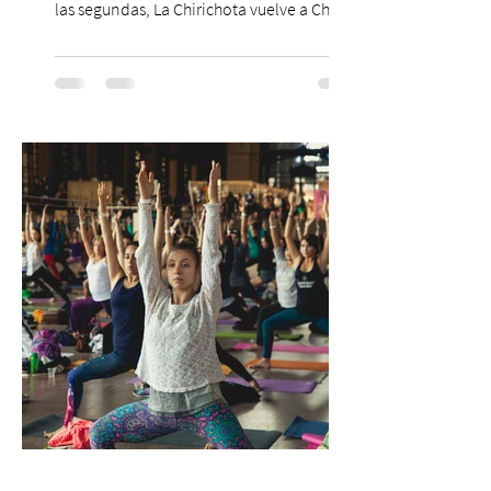
las segundas, La Chirichota vuelve a Chile.
Sí, otra vez. Y no, no es casualidad.
Después de agotar entradas en su primer
paso por Santiago en 2025, el grupo
cómico-musical más viral del momento
retorna al Teatro Estudio 13 con dos
funciones, el 14 y 15 de agosto de 2026,
para que nadie se quede con las ganas (de
nuevo). Llegan con la confianza de quien
ha hecho sold-out en Colombia, Miami,