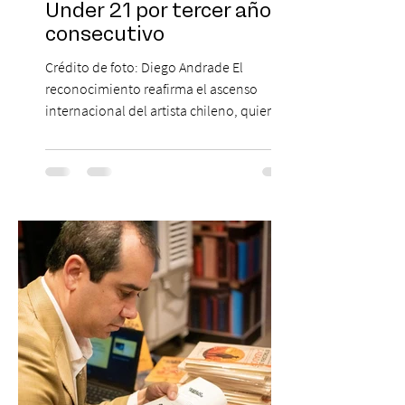
Under 21 por tercer año
consecutivo
Crédito de foto: Diego Andrade El
reconocimiento reafirma el ascenso
internacional del artista chileno, quien
continúa impulsando el reggaetón chileno
en la escena global. MIAMI, FL (3 de agosto
de 2026) — FloyyMenor ha sido
reconocido por Billboard en su lista 21
Under 21 por tercer año consecutivo,
formando parte una vez más de la
selección anual de la publicación que
destaca a los artistas menores de 21 años
más influyentes de la industria musical.
Este reconocimiento reaf