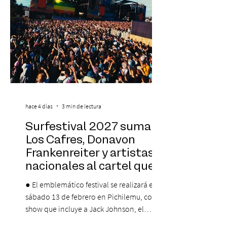
que albergará durante dos jornadas una
pro
hace 4 días
3 min de lectura
Surfestival 2027 suma a
Los Cafres, Donavon
Frankenreiter y artistas
nacionales al cartel que
encabeza Jack Johnson
● El emblemático festival se realizará el
sábado 13 de febrero en Pichilemu, con un
show que incluye a Jack Johnson, el
máximo referente de la cultura del surf. ●