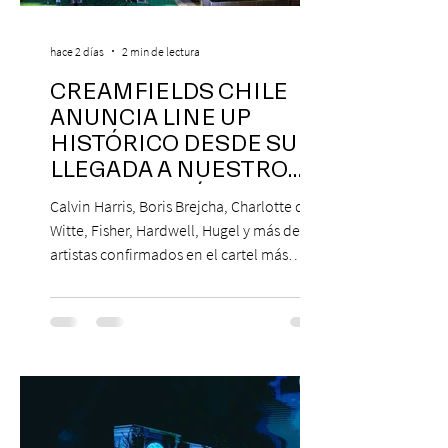
hace 2 días
2 min de lectura
CREAMFIELDS CHILE
ANUNCIA LINE UP
HISTÓRICO DESDE SU
LLEGADA A NUESTRO
NUESTRO PAÍS
Calvin Harris, Boris Brejcha, Charlotte de
Witte, Fisher, Hardwell, Hugel y más de 85
artistas confirmados en el cartel más
grande de la trayectoria del festival en
Chile. 14 y 15 de noviembre de 2026, Club
Hípico de Santiago. Últimos Weekend
Tickets disponibles en www.creamfields.cl,
con venta a través de Puntoticket.com
Creamfields Chile, el festival de música
electrónica más importante del país,
revela oficialmente el Lineup de su edición