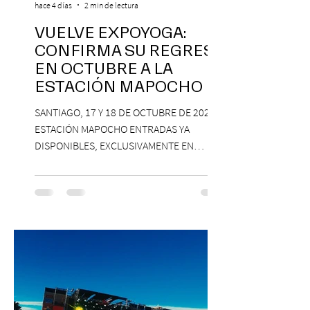
hace 4 días
2 min de lectura
VUELVE EXPOYOGA:
CONFIRMA SU REGRESO
EN OCTUBRE A LA
ESTACIÓN MAPOCHO
SANTIAGO, 17 Y 18 DE OCTUBRE DE 2026,
ESTACIÓN MAPOCHO ENTRADAS YA
DISPONIBLES, EXCLUSIVAMENTE EN
PASSLINE.COM ExpoYoga regresa en 2026
con una edición renovada que reunirá
yoga, bienestar y vida consciente, con la
participación de Paramsahej Singh,
Antonella Orsini, Yoga Woman y más
exponentes que serán confirmados
próximamente. ExpoYoga se realizará los
días 17 y 18 de octubre de 2026 en el
Centro Cultural Estación Mapocho, espacio