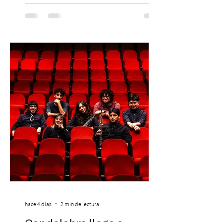
El lunes 10 de agosto comienza la
Preventa Exclusiva Santander con 30%
descuento (por 48 horas o hasta agotar
stock). Posterior a esta preventa exclusiva
se da inicio a la segunda etapa con una
preventa con 20% descuento para los
clientes del mismo banco y 20% para las
personas que se pre inscribieron y el miérc
hace 4 días
2 min de lectura