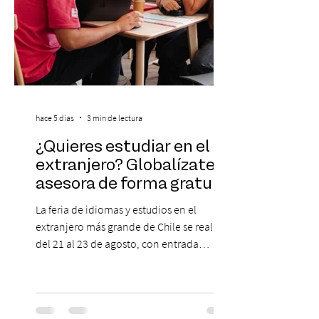
hace 5 días
3 min de lectura
¿Quieres estudiar en el
extranjero? Globalízate te
asesora de forma gratuita
La feria de idiomas y estudios en el
extranjero más grande de Chile se realizará
del 21 al 23 de agosto, con entrada
gratuita, asesoría personalizada y test de
inglés con entrega de certificado. En un
escenario en que los idiomas mantienen
un papel relevante para acceder a