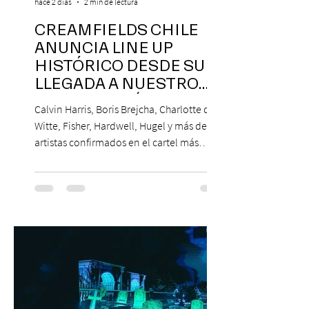
hace 2 días
2 min de lectura
CREAMFIELDS CHILE
ANUNCIA LINE UP
HISTÓRICO DESDE SU
LLEGADA A NUESTRO
NUESTRO PAÍS
Calvin Harris, Boris Brejcha, Charlotte de
Witte, Fisher, Hardwell, Hugel y más de 85
artistas confirmados en el cartel más
grande de la trayectoria del festival en
Chile. 14 y 15 de noviembre de 2026, Club
Hípico de Santiago. Últimos Weekend
Tickets disponibles en www.creamfields.cl,
con venta a través de Puntoticket.com
Creamfields Chile, el festival de música
electrónica más importante del país,
revela oficialmente el Lineup de su edición
2026. Calvin Harris, Boris Bre