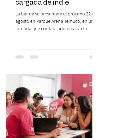
cargada de indie
La banda se presentará el próximo 22 de
agosto en Parque Arena Temuco, en una
jornada que contará además con la
participación de los temuquenses “Todos
Mis Amigos Están Tristes”. El próximo 22 de
agosto, el Parque Arena Temuco será
escenario de una noche dedicada al indie
con la presentación de Candelabro,
banda que llegará a la capital de La
Araucanía para ofrecer un show cargado
de energía, guitarras y canciones que han
marcado su breve pero exitosa trayectoria.
La jornad