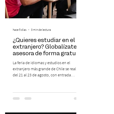
hace 5 días
3 min de lectura
¿Quieres estudiar en el
extranjero? Globalízate te
asesora de forma gratuita
La feria de idiomas y estudios en el
extranjero más grande de Chile se realizará
del 21 al 23 de agosto, con entrada
gratuita, asesoría personalizada y test de
inglés con entrega de certificado. En un
escenario en que los idiomas mantienen
un papel relevante para acceder a
oportunidades académicas y
desenvolverse en contextos