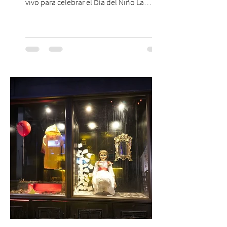
vivo para celebrar el Día del Niño La
Orquesta Filodramática de Chile invita a
las familias chilenas a vivir una experiencia
musical única e inolvidable con motivo del
Día del Niño. El espectáculo Hollywood
Symphonic Kids reunirá a lo mejor del cine
de todos los tiempos en un concierto en
vivo que combinará una orquesta
sinfónica en pleno, coro y una
sorprendente puesta en escena pensada
especialmente pa