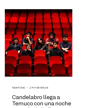
descuento (por 48 horas o hasta agotar
stock). Posterior a esta preventa exclusiva
se da inicio a la segunda etapa con una
preventa con 20% descuento para los
clientes del mismo banco y 20% para las
personas que se pre inscribieron y el miérc
hace 4 días
2 min de lectura
Candelabro llega a
Temuco con una noche