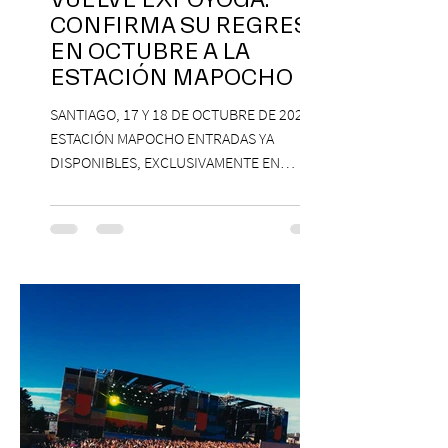
VUELVE EXPOYOGA:
CONFIRMA SU REGRESO
EN OCTUBRE A LA
ESTACIÓN MAPOCHO
SANTIAGO, 17 Y 18 DE OCTUBRE DE 2026,
ESTACIÓN MAPOCHO ENTRADAS YA
DISPONIBLES, EXCLUSIVAMENTE EN
PASSLINE.COM ExpoYoga regresa en 2026
con una edición renovada que reunirá
yoga, bienestar y vida consciente, con la
participación de Paramsahej Singh,
Antonella Orsini, Yoga Woman y más
exponentes que serán confirmados
próximamente. ExpoYoga se realizará los
días 17 y 18 de octubre de 2026 en el
Centro Cultural Estación Mapocho, espacio
que albergará durante dos jornadas una
pro