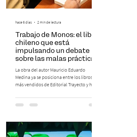
hace 6 días
2 min de lectura
Trabajo de Monos: el libro
chileno que está
impulsando un debate
sobre las malas prácticas
laborales y el futuro del
La obra del autor Mauricio Eduardo
trabajo
Medina ya se posiciona entre los libros
más vendidos de Editorial Trayecto y ha
dado origen a un decálogo de propuestas
para mejorar los procesos de selección
laboral en Chile. En un contexto donde el
agotamiento, la incertidumbre y las malas
experiencias laborales forman parte de la
realidad de miles de trabajadores, Trabajo
de Monos – Reflexiones de la Selva