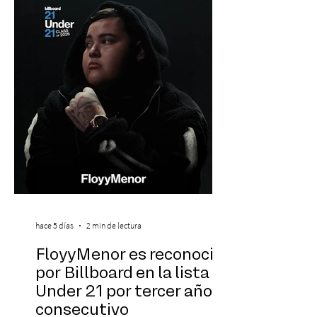
internacionales, los resultados más
recientes muestran que Chile todavía
enfrenta importantes desafíos en su
aprendizaje. Según el estudio global EF
Eng
hace 5 días
2 min de lectura
FloyyMenor es reconocido
por Billboard en la lista 21
Under 21 por tercer año
consecutivo