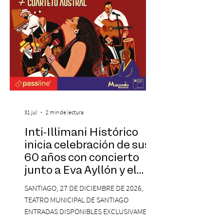
visitantes a distintos
31 jul
2 min de lectura
Inti-Illimani Histórico
inicia celebración de sus
60 años con concierto
junto a Eva Ayllón y el
Cuarteto Austral en el
SANTIAGO, 27 DE DICIEMBRE DE 2026,
Teatro Municipal de
TEATRO MUNICIPAL DE SANTIAGO
Santiago
ENTRADAS DISPONIBLES EXCLUSIVAMENTE