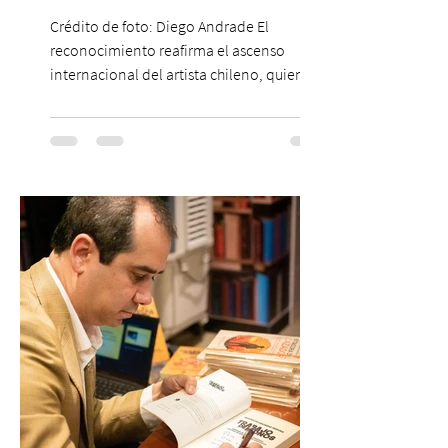
Crédito de foto: Diego Andrade El
reconocimiento reafirma el ascenso
internacional del artista chileno, quien
continúa impulsando el reggaetón chileno
en la escena global. MIAMI, FL (3 de agosto
de 2026) — FloyyMenor ha sido
reconocido por Billboard en su lista 21
Under 21 por tercer año consecutivo,
formando parte una vez más de la
selección anual de la publicación que
destaca a los artistas menores de 21 años
más influyentes de la industria musical.
Este reconocimiento reaf