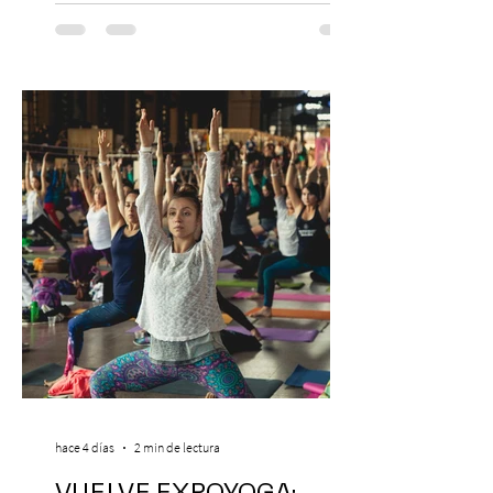
Después de agotar entradas en su primer
paso por Santiago en 2025, el grupo
cómico-musical más viral del momento
retorna al Teatro Estudio 13 con dos
funciones, el 14 y 15 de agosto de 2026,
para que nadie se quede con las ganas (de
nuevo). Llegan con la confianza de quien
ha hecho sold-out en Colombia, Miami,
hace 4 días
2 min de lectura