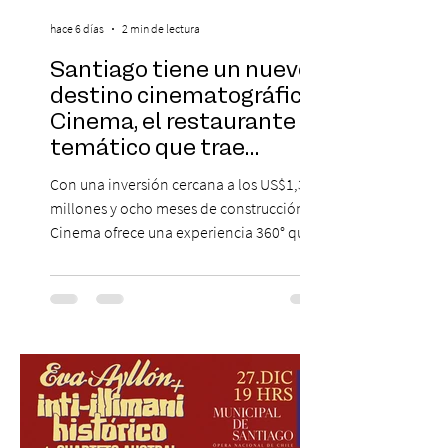
hace 6 días
2 min de lectura
Santiago tiene un nuevo
destino cinematográfico:
Cinema, el restaurante
temático que trae
Hollywood a Chile
Con una inversión cercana a los US$1,3
millones y ocho meses de construcción,
Cinema ofrece una experiencia 360° que
combina gastronomía, escenografía
cinematográfica y actores en vivo,
recreando algunos de los universos más
icónicos del cine. Patio Bellavista suma
una nueva atracción a su oferta
gastronómica y turística con la apertura de
Cinema, un restaurante temático
inspirado en el concepto de un museo de
Hollywood, que promete transportar a sus