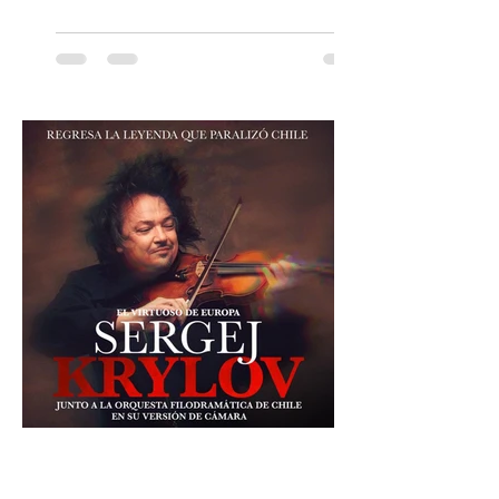
EN PASSLINE.COM DESDE LAS 14:00 HRS. La
agrupación ícono de la Nueva Canción
Chilena conmemorará su legado de 60
años el próximo 27 de diciembre, a las
19:00 horas, en el Teatro Municipal de
Santiago. La celebración reunirá a la
máxima exponente de la música popular
peruana, Eva Ayllón, al Cuarteto Austral y
un repertorio que recorrerá seis décadas
de obras que transformaron l
30 jul
1 min de lectura