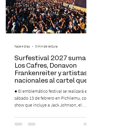
hace 4 días
3 min de lectura
Surfestival 2027 suma a
Los Cafres, Donavon
Frankenreiter y artistas
nacionales al cartel que
encabeza Jack Johnson
● El emblemático festival se realizará el
sábado 13 de febrero en Pichilemu, con un
show que incluye a Jack Johnson, el
máximo referente de la cultura del surf. ●
El lunes 10 de agosto comienza la
Preventa Exclusiva Santander con 30%