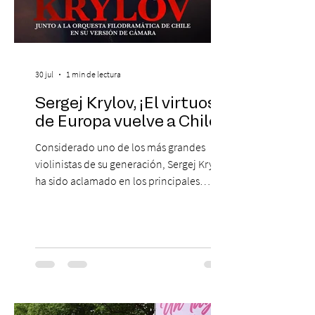
30 jul
1 min de lectura
Sergej Krylov, ¡El virtuoso
de Europa vuelve a Chile!
Considerado uno de los más grandes
violinistas de su generación, Sergej Krylov
ha sido aclamado en los principales
escenarios del mundo, desde el
Concertgebouw de Ámsterdam hasta el
Teatro alla Scala de Milán. Ahora vuelve al
escenario del Teatro CA660 para
protagonizar una velada extraordinaria
donde se encontrarán dos de las obras
más fascinantes de la historia de la música: