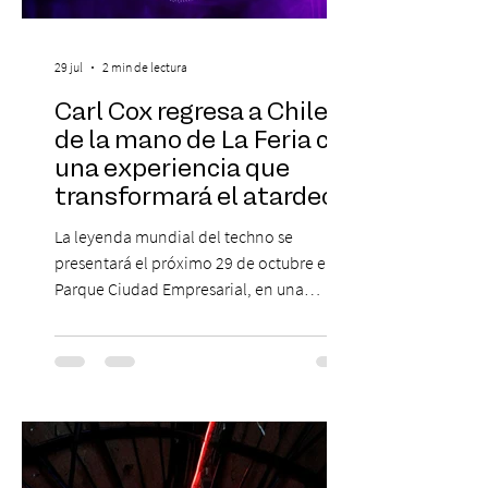
29 jul
2 min de lectura
Carl Cox regresa a Chile
de la mano de La Feria con
una experiencia que
transformará el atardecer
del jueves en una
La leyenda mundial del techno se
celebración de música
presentará el próximo 29 de octubre en
electrónica
Parque Ciudad Empresarial, en una
edición especial de ON TOUR que invita a
vivir una jornada de música, comunidad y
cultura electrónica desde las 18:00 horas.
Las entradas estarán disponibles desde el
viernes 31 de julio, a las 13:00 horas, a
través de Passline. Hay artistas que marcan
una época y otros que construyen la