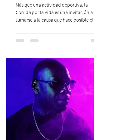
solidaria
Más que una actividad deportiva, la
Corrida por la Vida es una invitación a
sumarse a la causa que hace posible el
trabajo que Corporación Yo Mujer
desarrolla durante todo el año: brindar
orientación, contención y apoyo
profesional a personas que viven la
experiencia del cáncer de mama y a sus
familias, además de impulsar la detección
temprana, porque la información también
es una forma de acompañar. Con este
propósito, la Corporación realizará la 17ª
Corrida por la Vida, e