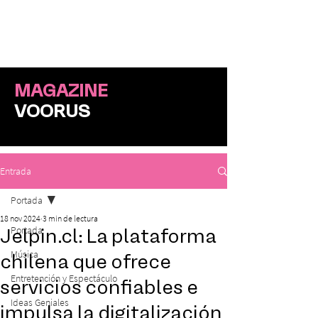
ME
NU
MAGAZINE
VOORUS
Entrada
Portada
18 nov 2024
3 min de lectura
Portada
Jelpin.cl: La plataforma
Música
chilena que ofrece
Entretención y Espectáculo
servicios confiables e
Ideas Geniales
impulsa la digitalización