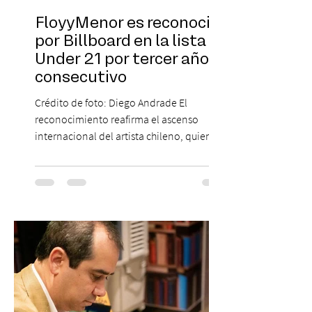
FloyyMenor es reconocido
por Billboard en la lista 21
Under 21 por tercer año
consecutivo
Crédito de foto: Diego Andrade El
reconocimiento reafirma el ascenso
internacional del artista chileno, quien
continúa impulsando el reggaetón chileno
en la escena global. MIAMI, FL (3 de agosto
de 2026) — FloyyMenor ha sido
reconocido por Billboard en su lista 21
Under 21 por tercer año consecutivo,
formando parte una vez más de la
selección anual de la publicación que
destaca a los artistas menores de 21 años
más influyentes de la industria musical.
Este reconocimiento reaf