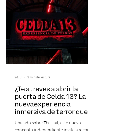
historia. Carl Cox pertenece a esta última
categoría. Considerado una de las figura
28 jul
2 min de lectura
¿Te atreves a abrir la
puerta de Celda 13? La
nuevaexperiencia
inmersiva de terror que
acaba de llegar aBarrio
Ubicado sobre The Jail, este nuevo
Italia
concepto independiente invita a recorrer