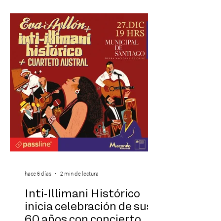
icónicos del cine. Patio Bellavista suma
una nueva atracción a su oferta
gastronómica y turística con la apertura de
Cinema, un restaurante temático
inspirado en el concepto de un museo de
Hollywood, que promete transportar a sus
visitantes a distintos
hace 6 días
2 min de lectura
Inti-Illimani Histórico
inicia celebración de sus
60 años con concierto