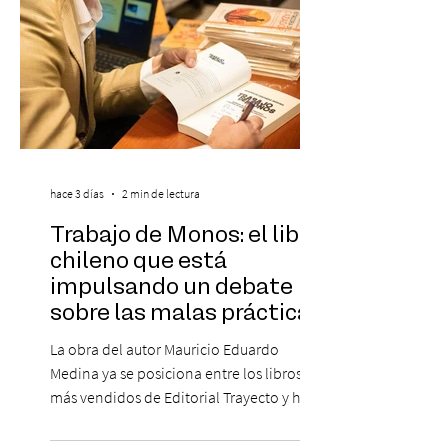
hace 3 días
2 min de lectura
Trabajo de Monos: el libro
chileno que está
impulsando un debate
sobre las malas prácticas
laborales y el futuro del
La obra del autor Mauricio Eduardo
trabajo
Medina ya se posiciona entre los libros
más vendidos de Editorial Trayecto y ha
dado origen a un decálogo de propuestas
para mejorar los procesos de selección