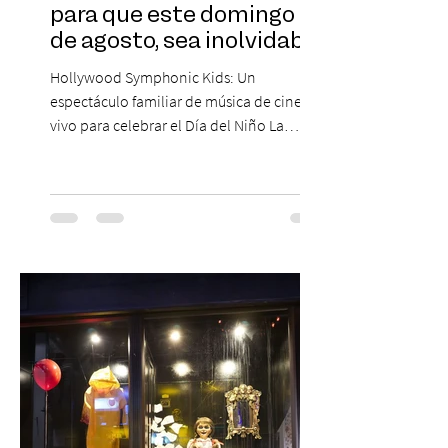
para que este domingo 09
de agosto, sea inolvidable
Hollywood Symphonic Kids: Un
espectáculo familiar de música de cine en
vivo para celebrar el Día del Niño La
Orquesta Filodramática de Chile invita a
las familias chilenas a vivir una experiencia
musical única e inolvidable con motivo del
Día del Niño. El espectáculo Hollywood
Symphonic Kids reunirá a lo mejor del cine
de todos los tiempos en un concierto en
vivo que combinará una orquesta
sinfónica en pleno, coro y una
sorprendente puesta en escena pensada
especialmente pa