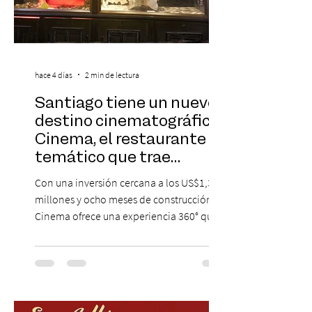
hace 4 días
2 min de lectura
Santiago tiene un nuevo
destino cinematográfico:
Cinema, el restaurante
temático que trae
Hollywood a Chile
Con una inversión cercana a los US$1,3
millones y ocho meses de construcción,
Cinema ofrece una experiencia 360° que
combina gastronomía, escenografía
cinematográfica y actores en vivo,
recreando algunos de los universos más
icónicos del cine. Patio Bellavista suma
una nueva atracción a su oferta