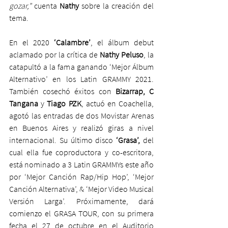
gozar,"
 cuenta 
Nathy
 sobre la creación del 
tema.
En el 2020 
‘Calambre’
, el álbum debut 
aclamado por la crítica de 
Nathy Peluso
, la 
catapultó a la fama ganando ‘Mejor Álbum 
Alternativo’ en los Latin GRAMMY 2021. 
También cosechó éxitos con 
Bizarrap, C 
Tangana 
y 
Tiago PZK
, actuó en Coachella, 
agotó las entradas de dos Movistar Arenas 
en Buenos Aires y realizó giras a nivel 
internacional. Su último disco 
‘Grasa’,
 del 
cual ella fue coproductora y co-escritora, 
está nominado a 3 Latin GRAMMYs este año 
por ‘Mejor Canción Rap/Hip Hop’, ‘Mejor 
Canción Alternativa’, & ‘Mejor Video Musical 
Versión Larga’. Próximamente, dará 
comienzo el GRASA TOUR, con su primera 
fecha el 27 de octubre en el Auditorio 