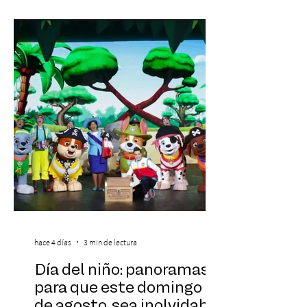
agotamiento, la incertidumbre y las malas
experiencias laborales forman parte de la
realidad de miles de trabajadores, Trabajo
de Monos – Reflexiones de la Selva
Corporativa, del autor Mauricio Eduardo
Medina, ha trascendido el ámbito editorial
hace 4 días
3 min de lectura
Día del niño: panoramas
para que este domingo 09
de agosto, sea inolvidable