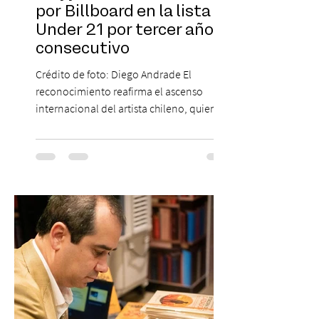
por Billboard en la lista 21
Under 21 por tercer año
consecutivo
Crédito de foto: Diego Andrade El
reconocimiento reafirma el ascenso
internacional del artista chileno, quien
continúa impulsando el reggaetón chileno
en la escena global. MIAMI, FL (3 de agosto
de 2026) — FloyyMenor ha sido
reconocido por Billboard en su lista 21
Under 21 por tercer año consecutivo,
formando parte una vez más de la
selección anual de la publicación que
destaca a los artistas menores de 21 años
más influyentes de la industria musical.
Este reconocimiento reaf