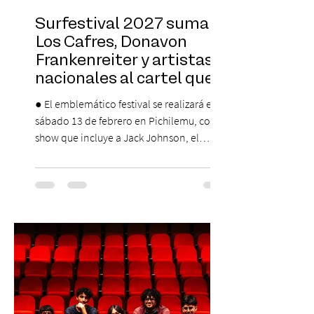
Surfestival 2027 suma a
Los Cafres, Donavon
Frankenreiter y artistas
nacionales al cartel que
encabeza Jack Johnson
● El emblemático festival se realizará el
sábado 13 de febrero en Pichilemu, con un
show que incluye a Jack Johnson, el
máximo referente de la cultura del surf. ●
El lunes 10 de agosto comienza la
Preventa Exclusiva Santander con 30%
descuento (por 48 horas o hasta agotar
stock). Posterior a esta preventa exclusiva
se da inicio a la segunda etapa con una
preventa con 20% descuento para los
clientes del mismo banco y 20% para las
personas que se pre inscribieron y el miérc