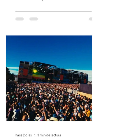
PASSLINE.COM ExpoYoga regresa en 2026
con una edición renovada que reunirá
yoga, bienestar y vida consciente, con la
participación de Paramsahej Singh,
Antonella Orsini, Yoga Woman y más
exponentes que serán confirmados
próximamente. ExpoYoga se realizará los
días 17 y 18 de octubre de 2026 en el
Centro Cultural Estación Mapocho, espacio
que albergará durante dos jornadas una
pro
hace 2 días
3 min de lectura