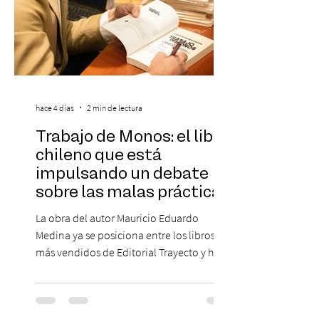
hace 4 días
2 min de lectura
Trabajo de Monos: el libro
chileno que está
impulsando un debate
sobre las malas prácticas
laborales y el futuro del
La obra del autor Mauricio Eduardo
trabajo
Medina ya se posiciona entre los libros
más vendidos de Editorial Trayecto y ha
dado origen a un decálogo de propuestas
para mejorar los procesos de selección
laboral en Chile. En un contexto donde el