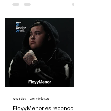
escenario de una noche dedicada al indie
con la presentación de Candelabro,
banda que llegará a la capital de La
Araucanía para ofrecer un show cargado
de energía, guitarras y canciones que han
marcado su breve pero exitosa trayectoria.
La jornad
hace 3 días
2 min de lectura
FloyyMenor es reconocido