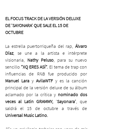
EL FOCUS TRACK DE LA VERSIÓN DELUXE 
DE ‘SAYONARA’ QUE SALE EL 15 DE 
OCTUBRE
La estrella puertorriqueña del rap, 
Álvaro 
Díaz
, se une a la artista e intérprete 
visionaria, 
Nathy Peluso
, para su nuevo 
sencillo 
“XQ ERES ASÍ”.
 El tema de trap con 
influencias de R&B fue producido por 
Manuel Lara
 y 
AvilaWTF
 y es la canción 
principal de la versión deluxe de su álbum 
aclamado por la crítica y 
nominado dos 
veces al Latin GRAMMY,
 ‘
Sayonara’
, que 
saldrá el 15 de octubre a través de 
Universal Music Latino.
“Es un privilegio trabajar con unas de mis 