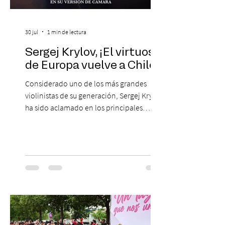
30 jul
1 min de lectura
Sergej Krylov, ¡El virtuoso
de Europa vuelve a Chile!
Considerado uno de los más grandes
violinistas de su generación, Sergej Krylov
ha sido aclamado en los principales
escenarios del mundo, desde el
Concertgebouw de Ámsterdam hasta el
Teatro alla Scala de Milán. Ahora vuelve al
escenario del Teatro CA660 para
protagonizar una velada extraordinaria
donde se encontrarán dos de las obras
más fascinantes de la historia de la música:
Las Cuatro Estaciones de Antonio Vivaldi y
Las Cuatro Estaciones Porteñas de Astor