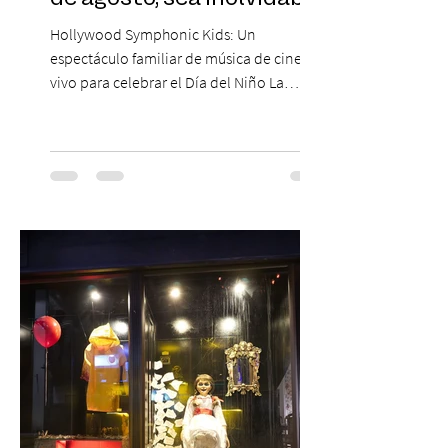
Hollywood Symphonic Kids: Un
espectáculo familiar de música de cine en
vivo para celebrar el Día del Niño La
Orquesta Filodramática de Chile invita a
las familias chilenas a vivir una experiencia
musical única e inolvidable con motivo del
Día del Niño. El espectáculo Hollywood
Symphonic Kids reunirá a lo mejor del cine
de todos los tiempos en un concierto en
vivo que combinará una orquesta
sinfónica en pleno, coro y una
sorprendente puesta en escena pensada
especialmente pa