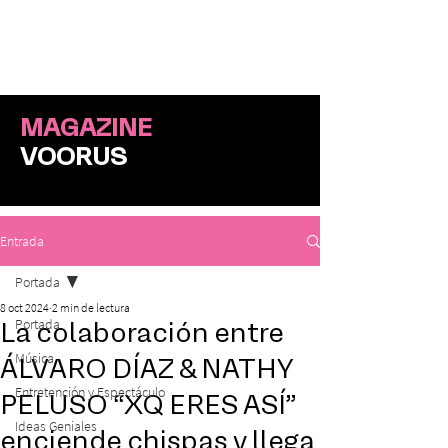
ME
NU
MAGAZINE
VOORUS
Entrada
Portada
8 oct 2024
2 min de lectura
Portada
La colaboración entre
Música
ÁLVARO DÍAZ & NATHY
Entretención y Espectáculo
PELUSO “XQ ERES ASÍ”
Ideas Geniales
enciende chispas y llega