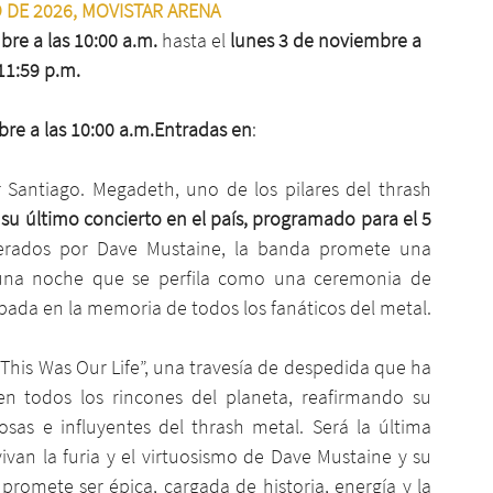
 DE 2026, MOVISTAR ARENA 
re a las 10:00 a.m. 
hasta el
 lunes 3 de noviembre a 
 11:59 p.m.
re a las 10:00 a.m.Entradas en
: 
 Santiago. Megadeth, uno de los pilares del thrash 
 
su último concierto en el país, programado para el 5 
derados por Dave Mustaine, la banda promete una 
 una noche que se perfila como una ceremonia de 
bada en la memoria de todos los fanáticos del metal.
This Was Our Life”, una travesía de despedida que ha 
n todos los rincones del planeta, reafirmando su 
s e influyentes del thrash metal. Será la última 
van la furia y el virtuosismo de Dave Mustaine y su 
romete ser épica, cargada de historia, energía y la 