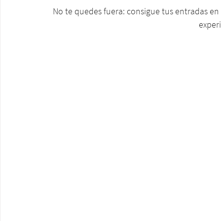
No te quedes fuera: consigue tus entradas en 
experi