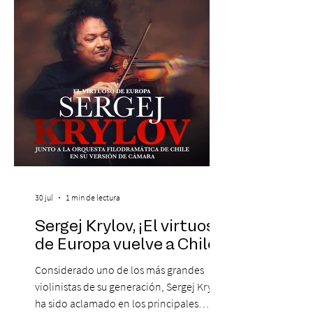
máxima exponente de la música popular
peruana, Eva Ayllón, al Cuarteto Austral y
un repertorio que recorrerá seis décadas
de obras que transformaron l
30 jul
1 min de lectura
Sergej Krylov, ¡El virtuoso
de Europa vuelve a Chile!
Considerado uno de los más grandes
violinistas de su generación, Sergej Krylov
ha sido aclamado en los principales