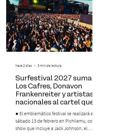
que albergará durante dos jornadas una
pro
hace 2 días
3 min de lectura
Surfestival 2027 suma a
Los Cafres, Donavon
Frankenreiter y artistas
nacionales al cartel que
encabeza Jack Johnson
● El emblemático festival se realizará el
sábado 13 de febrero en Pichilemu, con un
show que incluye a Jack Johnson, el
máximo referente de la cultura del surf. ●