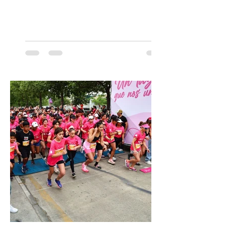
escenarios del mundo, desde el
Concertgebouw de Ámsterdam hasta el
Teatro alla Scala de Milán. Ahora vuelve al
escenario del Teatro CA660 para
protagonizar una velada extraordinaria
donde se encontrarán dos de las obras
más fascinantes de la historia de la música:
Las Cuatro Estaciones de Antonio Vivaldi y
Las Cuatro Estaciones Porteñas de Astor
Piazzolla. Déja