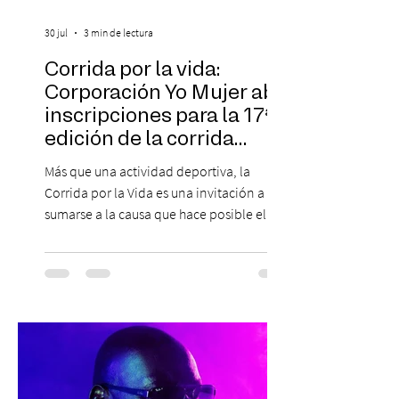
30 jul
3 min de lectura
Corrida por la vida:
Corporación Yo Mujer abre
inscripciones para la 17ª
edición de la corrida
solidaria
Más que una actividad deportiva, la
Corrida por la Vida es una invitación a
sumarse a la causa que hace posible el
trabajo que Corporación Yo Mujer
desarrolla durante todo el año: brindar
orientación, contención y apoyo
profesional a personas que viven la
experiencia del cáncer de mama y a sus
familias, además de impulsar la detección
temprana, porque la información también
es una forma de acompañar. Con este