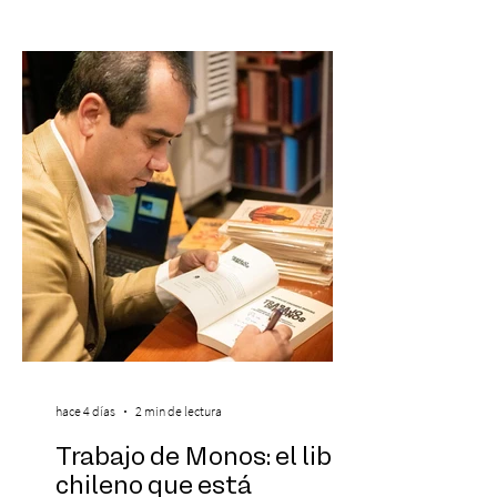
reconocido por Billboard en su lista 21
Under 21 por tercer año consecutivo,
formando parte una vez más de la
selección anual de la publicación que
destaca a los artistas menores de 21 años
más influyentes de la industria musical.
Este reconocimiento reaf
hace 4 días
2 min de lectura
Trabajo de Monos: el libro
chileno que está