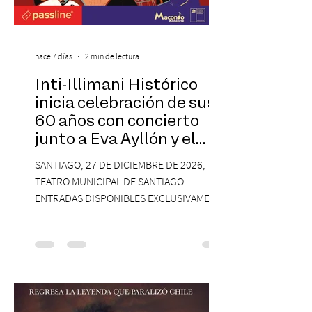
hace 7 días
2 min de lectura
Inti-Illimani Histórico
inicia celebración de sus
60 años con concierto
junto a Eva Ayllón y el
Cuarteto Austral en el
SANTIAGO, 27 DE DICIEMBRE DE 2026,
Teatro Municipal de
TEATRO MUNICIPAL DE SANTIAGO
Santiago
ENTRADAS DISPONIBLES EXCLUSIVAMENTE
EN PASSLINE.COM DESDE LAS 14:00 HRS. La
agrupación ícono de la Nueva Canción
Chilena conmemorará su legado de 60
años el próximo 27 de diciembre, a las
19:00 horas, en el Teatro Municipal de
Santiago. La celebración reunirá a la