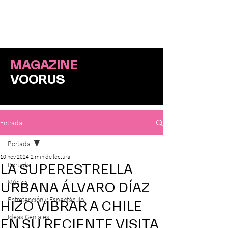
ME
NU
MAGAZINE
VOORUS
Entrada
Portada
10 nov 2024
2 min de lectura
Portada
LA SUPERESTRELLA
Música
URBANA ÁLVARO DÍAZ
Entretención y Espectáculo
HIZO VIBRAR A CHILE
Ideas Geniales
EN SU RECIENTE VISITA