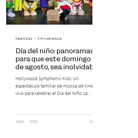
hace 4 días
3 min de lectura
Día del niño: panoramas
para que este domingo 09
de agosto, sea inolvidable
Hollywood Symphonic Kids: Un
espectáculo familiar de música de cine en
vivo para celebrar el Día del Niño La
Orquesta Filodramática de Chile invita a
las familias chilenas a vivir una experiencia
musical única e inolvidable con motivo del
Día del Niño. El espectáculo Hollywood
Symphonic Kids reunirá a lo mejor del cine
de todos los tiempos en un concierto en