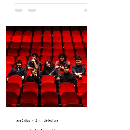
El lunes 10 de agosto comienza la
Preventa Exclusiva Santander con 30%
descuento (por 48 horas o hasta agotar
stock). Posterior a esta preventa exclusiva
se da inicio a la segunda etapa con una
preventa con 20% descuento para los
clientes del mismo banco y 20% para las
personas que se pre inscribieron y el miérc
hace 2 días
2 min de lectura