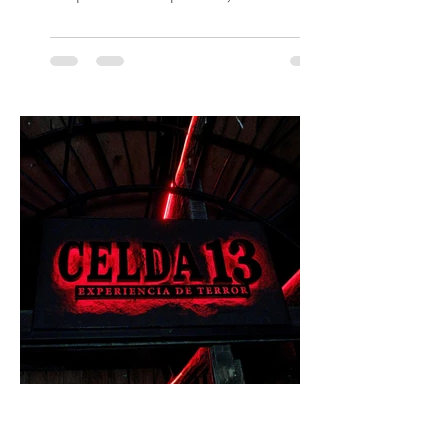
edición especial de ON TOUR que invita a
vivir una jornada de música, comunidad y
cultura electrónica desde las 18:00 horas.
Las entradas estarán disponibles desde el
viernes 31 de julio, a las 13:00 horas, a
través de Passline. Hay artistas que marcan
una época y otros que construyen la
historia. Carl Cox pertenece a esta última
categoría. Considerado una de las figura
28 jul
2 min de lectura