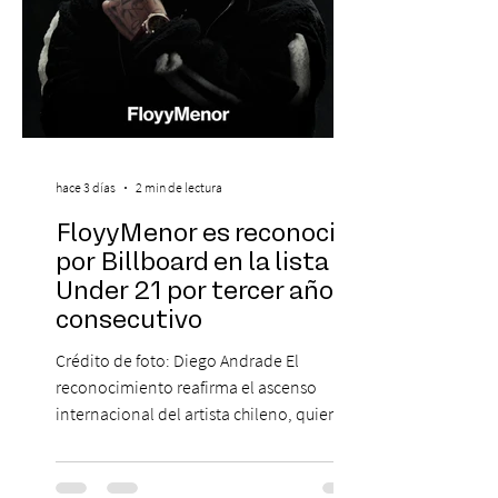
hace 3 días
2 min de lectura
FloyyMenor es reconocido
por Billboard en la lista 21
Under 21 por tercer año
consecutivo
Crédito de foto: Diego Andrade El
reconocimiento reafirma el ascenso
internacional del artista chileno, quien
continúa impulsando el reggaetón chileno
en la escena global. MIAMI, FL (3 de agosto
de 2026) — FloyyMenor ha sido