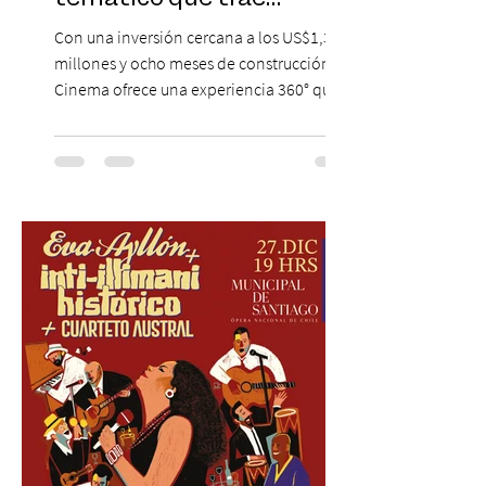
Hollywood a Chile
Con una inversión cercana a los US$1,3
millones y ocho meses de construcción,
Cinema ofrece una experiencia 360° que
combina gastronomía, escenografía
cinematográfica y actores en vivo,
recreando algunos de los universos más
icónicos del cine. Patio Bellavista suma
una nueva atracción a su oferta
gastronómica y turística con la apertura de
Cinema, un restaurante temático
inspirado en el concepto de un museo de
Hollywood, que promete transportar a sus
visitantes a distintos