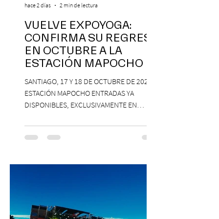
hace 2 días
2 min de lectura
VUELVE EXPOYOGA:
CONFIRMA SU REGRESO
EN OCTUBRE A LA
ESTACIÓN MAPOCHO
SANTIAGO, 17 Y 18 DE OCTUBRE DE 2026,
ESTACIÓN MAPOCHO ENTRADAS YA
DISPONIBLES, EXCLUSIVAMENTE EN
PASSLINE.COM ExpoYoga regresa en 2026
con una edición renovada que reunirá
yoga, bienestar y vida consciente, con la
participación de Paramsahej Singh,
Antonella Orsini, Yoga Woman y más
exponentes que serán confirmados
próximamente. ExpoYoga se realizará los
días 17 y 18 de octubre de 2026 en el
Centro Cultural Estación Mapocho, espacio