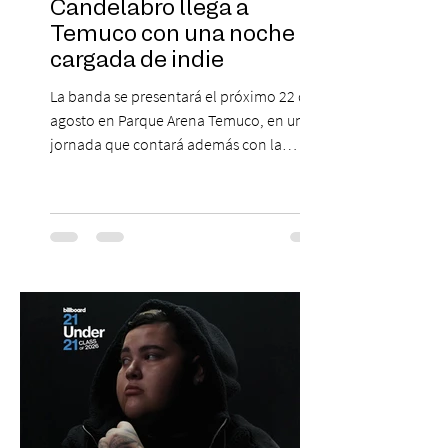
Candelabro llega a
Temuco con una noche
cargada de indie
La banda se presentará el próximo 22 de
agosto en Parque Arena Temuco, en una
jornada que contará además con la
participación de los temuquenses “Todos
Mis Amigos Están Tristes”. El próximo 22 de
agosto, el Parque Arena Temuco será
escenario de una noche dedicada al indie
con la presentación de Candelabro,
banda que llegará a la capital de La
Araucanía para ofrecer un show cargado
de energía, guitarras y canciones que han
marcado su breve pero exitosa trayectoria.
La jornad