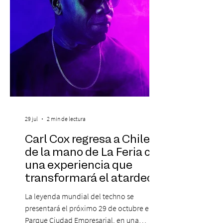
propósito, la Corporación realizará la 17ª
Corrida por la Vida, e
29 jul
2 min de lectura
Carl Cox regresa a Chile
de la mano de La Feria con
una experiencia que
transformará el atardecer
del jueves en una
La leyenda mundial del techno se
celebración de música
presentará el próximo 29 de octubre en
electrónica
Parque Ciudad Empresarial, en una