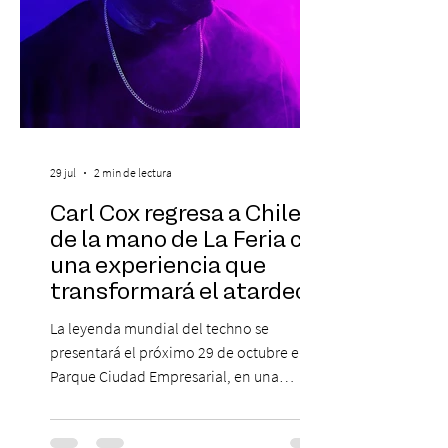
29 jul
2 min de lectura
Carl Cox regresa a Chile
de la mano de La Feria con
una experiencia que
transformará el atardecer
del jueves en una
La leyenda mundial del techno se
celebración de música
presentará el próximo 29 de octubre en
electrónica
Parque Ciudad Empresarial, en una
edición especial de ON TOUR que invita a
vivir una jornada de música, comunidad y
cultura electrónica desde las 18:00 horas.