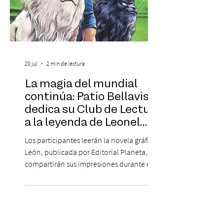
20 jul
2 min de lectura
La magia del mundial
continúa: Patio Bellavista
dedica su Club de Lectura
a la leyenda de Leonel
Sánchez
Los participantes leerán la novela gráfica
León, publicada por Editorial Planeta,
compartirán sus impresiones durante el
mes y cerrarán la experiencia conversando
con su autor, Mauricio "Yoyo" Salfate. El
fútbol, la literatura y la conversación se
unen en el Club de Lectura de Patio