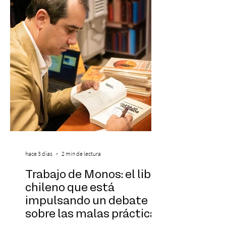
formando parte una vez más de la
selección anual de la publicación que
destaca a los artistas menores de 21 años
más influyentes de la industria musical.
Este reconocimiento reaf
hace 3 días
2 min de lectura
Trabajo de Monos: el libro
chileno que está
impulsando un debate
sobre las malas prácticas