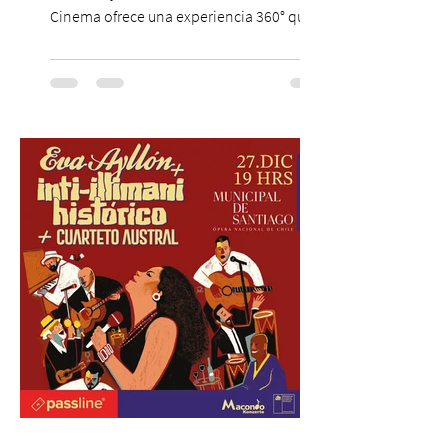
Cinema ofrece una experiencia 360° que
combina gastronomía, escenografía
cinematográfica y actores en vivo,
recreando algunos de los universos más
icónicos del cine. Patio Bellavista suma
una nueva atracción a su oferta
gastronómica y turística con la apertura de
Cinema, un restaurante temático
inspirado en el concepto de un museo de
Hollywood, que promete transportar a sus
visitantes a distintos