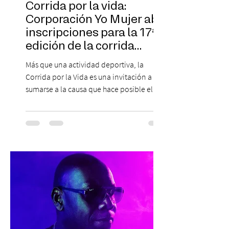
Corrida por la vida:
Corporación Yo Mujer abre
inscripciones para la 17ª
edición de la corrida
solidaria
Más que una actividad deportiva, la
Corrida por la Vida es una invitación a
sumarse a la causa que hace posible el
trabajo que Corporación Yo Mujer
desarrolla durante todo el año: brindar
orientación, contención y apoyo
profesional a personas que viven la
experiencia del cáncer de mama y a sus
familias, además de impulsar la detección
temprana, porque la información también
es una forma de acompañar. Con este
propósito, la Corporación realizará la 17ª
Corrida por la Vida, e