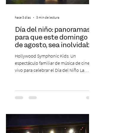
hace 3 días
3 min de lectura
Día del niño: panoramas
para que este domingo 09
de agosto, sea inolvidable
Hollywood Symphonic Kids: Un
espectáculo familiar de música de cine en
vivo para celebrar el Día del Niño La
Orquesta Filodramática de Chile invita a
las familias chilenas a vivir una experiencia
musical única e inolvidable con motivo del
Día del Niño. El espectáculo Hollywood
Symphonic Kids reunirá a lo mejor del cine
de todos los tiempos en un concierto en
vivo que combinará una orquesta
sinfónica en pleno, coro y una