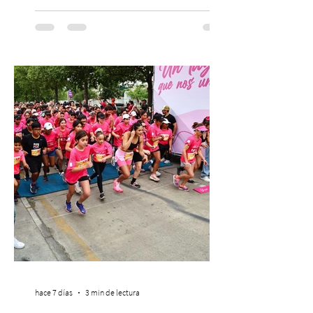
escenario del Teatro CA660 para
protagonizar una velada extraordinaria
donde se encontrarán dos de las obras
más fascinantes de la historia de la música:
Las Cuatro Estaciones de Antonio Vivaldi y
Las Cuatro Estaciones Porteñas de Astor
Piazzolla. Déja
hace 7 días
3 min de lectura