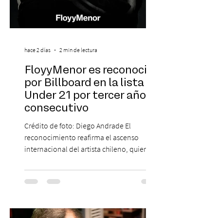
hace 2 días
2 min de lectura
FloyyMenor es reconocido
por Billboard en la lista 21
Under 21 por tercer año
consecutivo
Crédito de foto: Diego Andrade El
reconocimiento reafirma el ascenso
internacional del artista chileno, quien
continúa impulsando el reggaetón chileno
en la escena global. MIAMI, FL (3 de agosto
de 2026) — FloyyMenor ha sido
reconocido por Billboard en su lista 21
Under 21 por tercer año consecutivo,