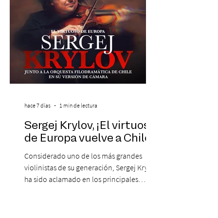
de obras que transformaron l
hace 7 días
1 min de lectura
Sergej Krylov, ¡El virtuoso
de Europa vuelve a Chile!
Considerado uno de los más grandes
violinistas de su generación, Sergej Krylov
ha sido aclamado en los principales
escenarios del mundo, desde el
Concertgebouw de Ámsterdam hasta el
Teatro alla Scala de Milán. Ahora vuelve al