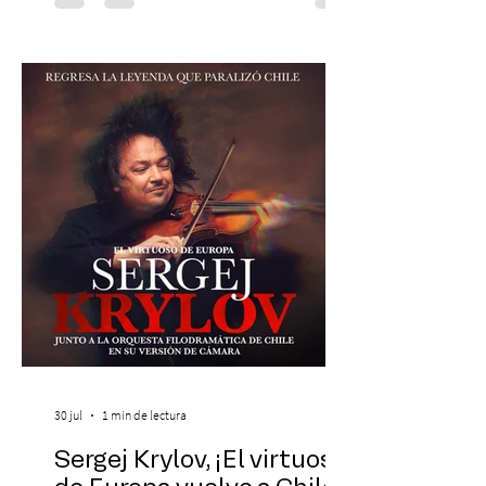
Chilena conmemorará su legado de 60
años el próximo 27 de diciembre, a las
19:00 horas, en el Teatro Municipal de
Santiago. La celebración reunirá a la
máxima exponente de la música popular
peruana, Eva Ayllón, al Cuarteto Austral y
un repertorio que recorrerá seis décadas
de obras que transformaron l
30 jul
1 min de lectura
Sergej Krylov, ¡El virtuoso