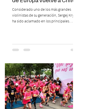
de Europa vuelve a Chile!
Considerado uno de los más grandes
violinistas de su generación, Sergej Krylov
ha sido aclamado en los principales
escenarios del mundo, desde el
Concertgebouw de Ámsterdam hasta el
Teatro alla Scala de Milán. Ahora vuelve al
escenario del Teatro CA660 para
protagonizar una velada extraordinaria
donde se encontrarán dos de las obras
más fascinantes de la historia de la música:
Las Cuatro Estaciones de Antonio Vivaldi y
Las Cuatro Estaciones Porteñas de Astor
Piazzolla. Déja