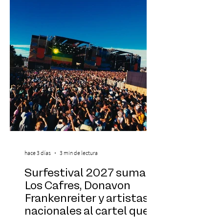
exponentes que serán confirmados
próximamente. ExpoYoga se realizará los
días 17 y 18 de octubre de 2026 en el
Centro Cultural Estación Mapocho, espacio
que albergará durante dos jornadas una
pro
hace 3 días
3 min de lectura
Surfestival 2027 suma a
Los Cafres, Donavon
Frankenreiter y artistas
nacionales al cartel que