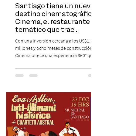
Santiago tiene un nuevo
destino cinematográfico:
Cinema, el restaurante
temático que trae
Hollywood a Chile
Con una inversión cercana a los US$1,3
millones y ocho meses de construcción,
Cinema ofrece una experiencia 360° que
combina gastronomía, escenografía
cinematográfica y actores en vivo,
recreando algunos de los universos más
icónicos del cine. Patio Bellavista suma
una nueva atracción a su oferta
gastronómica y turística con la apertura de
Cinema, un restaurante temático
inspirado en el concepto de un museo de
Hollywood, que promete transportar a sus
visitantes a distintos