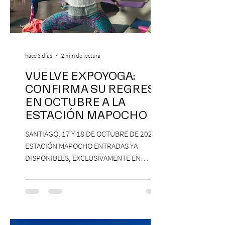
hace 3 días
2 min de lectura
VUELVE EXPOYOGA:
CONFIRMA SU REGRESO
EN OCTUBRE A LA
ESTACIÓN MAPOCHO
SANTIAGO, 17 Y 18 DE OCTUBRE DE 2026,
ESTACIÓN MAPOCHO ENTRADAS YA
DISPONIBLES, EXCLUSIVAMENTE EN
PASSLINE.COM ExpoYoga regresa en 2026
con una edición renovada que reunirá
yoga, bienestar y vida consciente, con la
participación de Paramsahej Singh,
Antonella Orsini, Yoga Woman y más