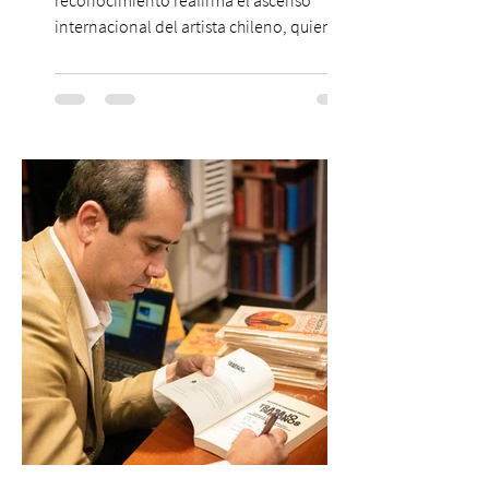
internacional del artista chileno, quien
continúa impulsando el reggaetón chileno
en la escena global. MIAMI, FL (3 de agosto
de 2026) — FloyyMenor ha sido
reconocido por Billboard en su lista 21
Under 21 por tercer año consecutivo,
formando parte una vez más de la
selección anual de la publicación que
destaca a los artistas menores de 21 años
más influyentes de la industria musical.
Este reconocimiento reaf