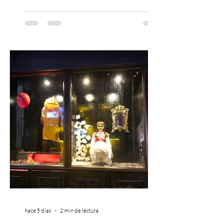
las familias chilenas a vivir una experiencia
musical única e inolvidable con motivo del
Día del Niño. El espectáculo Hollywood
Symphonic Kids reunirá a lo mejor del cine
de todos los tiempos en un concierto en
vivo que combinará una orquesta
sinfónica en pleno, coro y una
sorprendente puesta en escena pensada
especialmente pa
hace 5 días
2 min de lectura