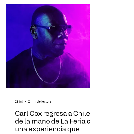
experiencia del cáncer de mama y a sus
familias, además de impulsar la detección
temprana, porque la información también
es una forma de acompañar. Con este
propósito, la Corporación realizará la 17ª
Corrida por la Vida, e
29 jul
2 min de lectura
Carl Cox regresa a Chile
de la mano de La Feria con
una experiencia que