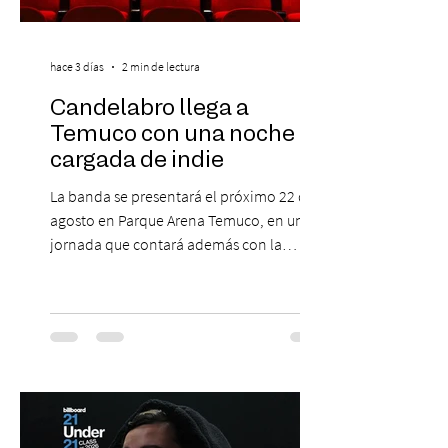
hace 3 días
2 min de lectura
Candelabro llega a
Temuco con una noche
cargada de indie
La banda se presentará el próximo 22 de
agosto en Parque Arena Temuco, en una
jornada que contará además con la
participación de los temuquenses “Todos
Mis Amigos Están Tristes”. El próximo 22 de
agosto, el Parque Arena Temuco será
escenario de una noche dedicada al indie
con la presentación de Candelabro,
banda que llegará a la capital de La
Araucanía para ofrecer un show cargado
de energía, guitarras y canciones que han