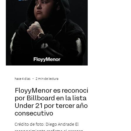
marcado su breve pero exitosa trayectoria.
La jornad
hace 4 días
2 min de lectura
FloyyMenor es reconocido
por Billboard en la lista 21
Under 21 por tercer año
consecutivo
Crédito de foto: Diego Andrade El
reconocimiento reafirma el ascenso