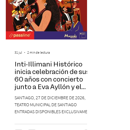
31 jul
2 min de lectura
Inti-Illimani Histórico
inicia celebración de sus
60 años con concierto
junto a Eva Ayllón y el
Cuarteto Austral en el
SANTIAGO, 27 DE DICIEMBRE DE 2026,
Teatro Municipal de
TEATRO MUNICIPAL DE SANTIAGO
Santiago
ENTRADAS DISPONIBLES EXCLUSIVAMENTE
EN PASSLINE.COM DESDE LAS 14:00 HRS. La
agrupación ícono de la Nueva Canción