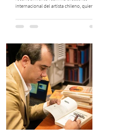
internacional del artista chileno, quien
continúa impulsando el reggaetón chileno
en la escena global. MIAMI, FL (3 de agosto
de 2026) — FloyyMenor ha sido
reconocido por Billboard en su lista 21
Under 21 por tercer año consecutivo,
formando parte una vez más de la
selección anual de la publicación que
destaca a los artistas menores de 21 años
más influyentes de la industria musical.
Este reconocimiento reaf