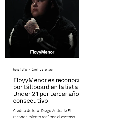
marcado su breve pero exitosa trayectoria.
La jornad
hace 4 días
2 min de lectura
FloyyMenor es reconocido
por Billboard en la lista 21
Under 21 por tercer año
consecutivo
Crédito de foto: Diego Andrade El
reconocimiento reafirma el ascenso