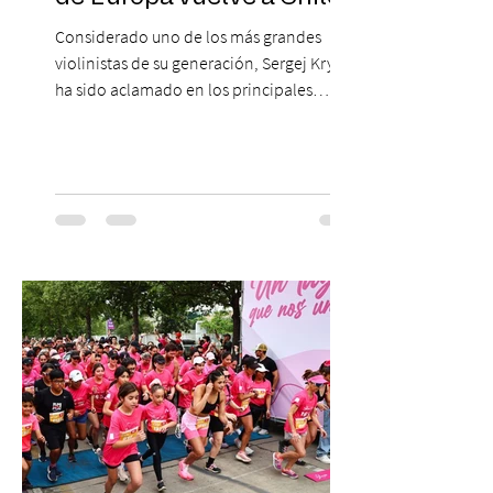
Considerado uno de los más grandes
violinistas de su generación, Sergej Krylov
ha sido aclamado en los principales
escenarios del mundo, desde el
Concertgebouw de Ámsterdam hasta el
Teatro alla Scala de Milán. Ahora vuelve al
escenario del Teatro CA660 para
protagonizar una velada extraordinaria
donde se encontrarán dos de las obras
más fascinantes de la historia de la música:
Las Cuatro Estaciones de Antonio Vivaldi y
Las Cuatro Estaciones Porteñas de Astor
Piazzolla. Déja