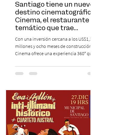
Santiago tiene un nuevo
destino cinematográfico:
Cinema, el restaurante
temático que trae
Hollywood a Chile
Con una inversión cercana a los US$1,3
millones y ocho meses de construcción,
Cinema ofrece una experiencia 360° que
combina gastronomía, escenografía
cinematográfica y actores en vivo,
recreando algunos de los universos más
icónicos del cine. Patio Bellavista suma
una nueva atracción a su oferta
gastronómica y turística con la apertura de
Cinema, un restaurante temático
inspirado en el concepto de un museo de
Hollywood, que promete transportar a sus
visitantes a distintos