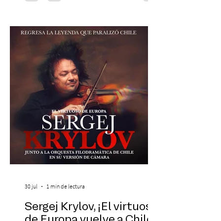
Chilena conmemorará su legado de 60
años el próximo 27 de diciembre, a las
19:00 horas, en el Teatro Municipal de
Santiago. La celebración reunirá a la
máxima exponente de la música popular
peruana, Eva Ayllón, al Cuarteto Austral y
un repertorio que recorrerá seis décadas
de obras que transformaron l
30 jul
1 min de lectura
Sergej Krylov, ¡El virtuoso
de Europa vuelve a Chile!