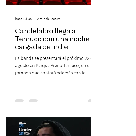
hace 3 días
2 min de lectura
Candelabro llega a
Temuco con una noche
cargada de indie
La banda se presentará el próximo 22 de
agosto en Parque Arena Temuco, en una
jornada que contará además con la
participación de los temuquenses “Todos
Mis Amigos Están Tristes”. El próximo 22 de
agosto, el Parque Arena Temuco será
escenario de una noche dedicada al indie
con la presentación de Candelabro,
banda que llegará a la capital de La
Araucanía para ofrecer un show cargado
de energía, guitarras y canciones que han