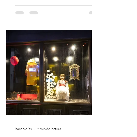
musical única e inolvidable con motivo del
Día del Niño. El espectáculo Hollywood
Symphonic Kids reunirá a lo mejor del cine
de todos los tiempos en un concierto en
vivo que combinará una orquesta
sinfónica en pleno, coro y una
sorprendente puesta en escena pensada
especialmente pa
hace 5 días
2 min de lectura