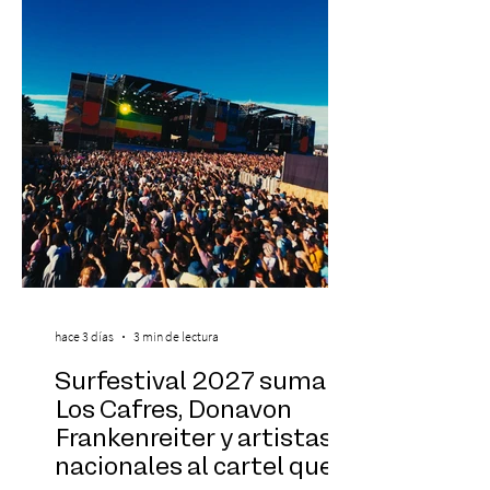
exponentes que serán confirmados
próximamente. ExpoYoga se realizará los
días 17 y 18 de octubre de 2026 en el
Centro Cultural Estación Mapocho, espacio
que albergará durante dos jornadas una
pro
hace 3 días
3 min de lectura
Surfestival 2027 suma a
Los Cafres, Donavon
Frankenreiter y artistas
nacionales al cartel que