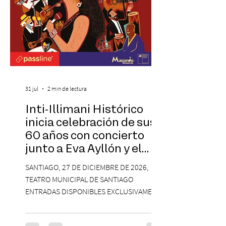
31 jul
2 min de lectura
Inti-Illimani Histórico
inicia celebración de sus
60 años con concierto
junto a Eva Ayllón y el
Cuarteto Austral en el
SANTIAGO, 27 DE DICIEMBRE DE 2026,
Teatro Municipal de
TEATRO MUNICIPAL DE SANTIAGO
Santiago
ENTRADAS DISPONIBLES EXCLUSIVAMENTE
EN PASSLINE.COM DESDE LAS 14:00 HRS. La
agrupación ícono de la Nueva Canción