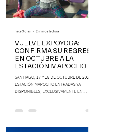
hace 3 días
2 min de lectura
VUELVE EXPOYOGA:
CONFIRMA SU REGRESO
EN OCTUBRE A LA
ESTACIÓN MAPOCHO
SANTIAGO, 17 Y 18 DE OCTUBRE DE 2026,
ESTACIÓN MAPOCHO ENTRADAS YA
DISPONIBLES, EXCLUSIVAMENTE EN
PASSLINE.COM ExpoYoga regresa en 2026
con una edición renovada que reunirá
yoga, bienestar y vida consciente, con la
participación de Paramsahej Singh,
Antonella Orsini, Yoga Woman y más