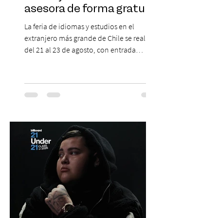
asesora de forma gratuita
La feria de idiomas y estudios en el
extranjero más grande de Chile se realizará
del 21 al 23 de agosto, con entrada
gratuita, asesoría personalizada y test de
inglés con entrega de certificado. En un
escenario en que los idiomas mantienen
un papel relevante para acceder a
oportunidades académicas y
desenvolverse en contextos
internacionales, los resultados más
recientes muestran que Chile todavía
enfrenta importantes desafíos en su
aprendizaje. Según el estudio global EF
Eng