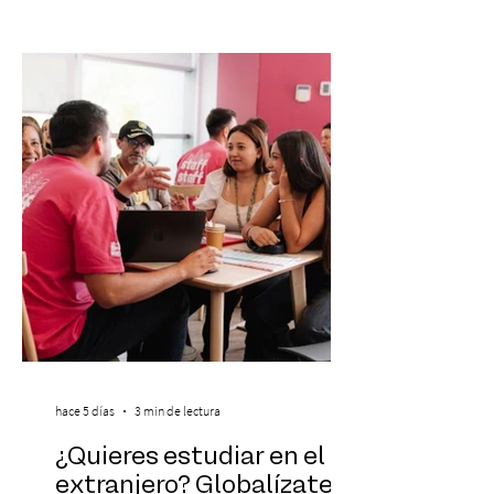
con la presentación de Candelabro,
banda que llegará a la capital de La
Araucanía para ofrecer un show cargado
de energía, guitarras y canciones que han
marcado su breve pero exitosa trayectoria.
La jornad
hace 5 días
3 min de lectura
¿Quieres estudiar en el
extranjero? Globalízate te