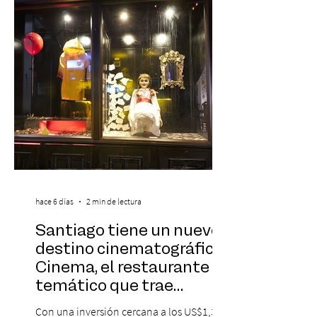
sinfónica en pleno, coro y una
sorprendente puesta en escena pensada
especialmente pa
hace 6 días
2 min de lectura
Santiago tiene un nuevo
destino cinematográfico:
Cinema, el restaurante
temático que trae
Hollywood a Chile
Con una inversión cercana a los US$1,3