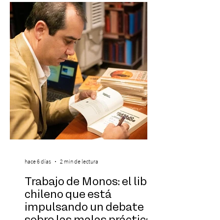
Under 21 por tercer año consecutivo,
formando parte una vez más de la
selección anual de la publicación que
destaca a los artistas menores de 21 años
más influyentes de la industria musical.
Este reconocimiento reaf
hace 6 días
2 min de lectura
Trabajo de Monos: el libro
chileno que está
impulsando un debate