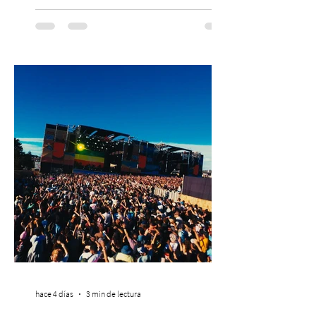
con una edición renovada que reunirá
yoga, bienestar y vida consciente, con la
participación de Paramsahej Singh,
Antonella Orsini, Yoga Woman y más
exponentes que serán confirmados
próximamente. ExpoYoga se realizará los
días 17 y 18 de octubre de 2026 en el
Centro Cultural Estación Mapocho, espacio
que albergará durante dos jornadas una
pro
hace 4 días
3 min de lectura