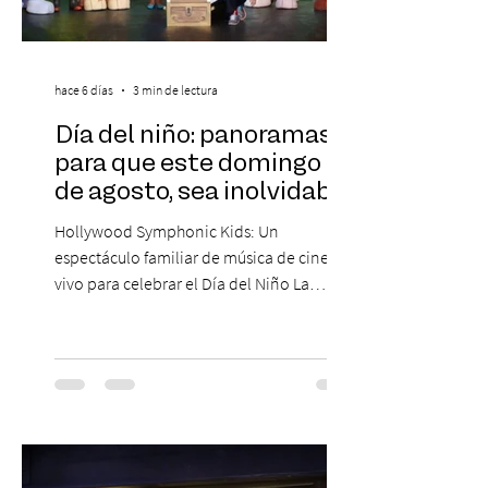
hace 6 días
3 min de lectura
Día del niño: panoramas
para que este domingo 09
de agosto, sea inolvidable
Hollywood Symphonic Kids: Un
espectáculo familiar de música de cine en
vivo para celebrar el Día del Niño La
Orquesta Filodramática de Chile invita a
las familias chilenas a vivir una experiencia
musical única e inolvidable con motivo del
Día del Niño. El espectáculo Hollywood
Symphonic Kids reunirá a lo mejor del cine
de todos los tiempos en un concierto en
vivo que combinará una orquesta