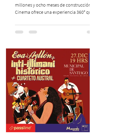
millones y ocho meses de construcción,
Cinema ofrece una experiencia 360° que
combina gastronomía, escenografía
cinematográfica y actores en vivo,
recreando algunos de los universos más
icónicos del cine. Patio Bellavista suma
una nueva atracción a su oferta
gastronómica y turística con la apertura de
Cinema, un restaurante temático
inspirado en el concepto de un museo de
Hollywood, que promete transportar a sus
visitantes a distintos