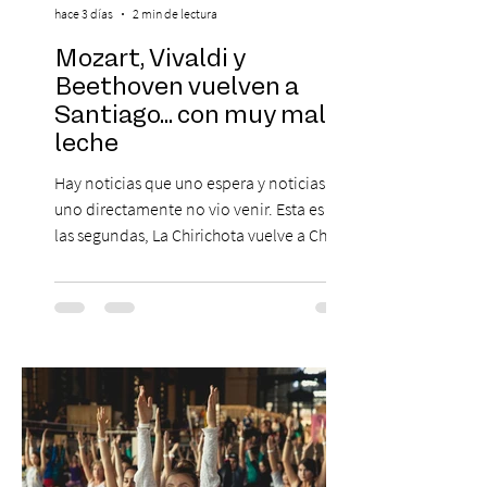
hace 3 días
2 min de lectura
Mozart, Vivaldi y
Beethoven vuelven a
Santiago... con muy mala
leche
Hay noticias que uno espera y noticias que
uno directamente no vio venir. Esta es de
las segundas, La Chirichota vuelve a Chile.
Sí, otra vez. Y no, no es casualidad.
Después de agotar entradas en su primer
paso por Santiago en 2025, el grupo
cómico-musical más viral del momento
retorna al Teatro Estudio 13 con dos
funciones, el 14 y 15 de agosto de 2026,
para que nadie se quede con las ganas (de
nuevo). Llegan con la confianza de quien
ha hecho sold-out en Colombia, Miami,