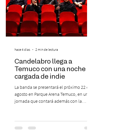
hace 4 días
2 min de lectura
Candelabro llega a
Temuco con una noche
cargada de indie
La banda se presentará el próximo 22 de
agosto en Parque Arena Temuco, en una
jornada que contará además con la
participación de los temuquenses “Todos
Mis Amigos Están Tristes”. El próximo 22 de
agosto, el Parque Arena Temuco será
escenario de una noche dedicada al indie