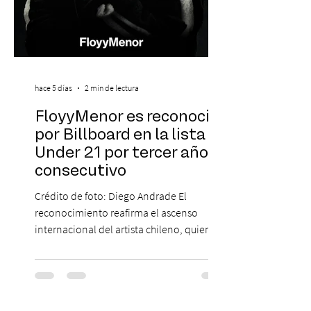
hace 5 días
2 min de lectura
FloyyMenor es reconocido
por Billboard en la lista 21
Under 21 por tercer año
consecutivo
Crédito de foto: Diego Andrade El
reconocimiento reafirma el ascenso
internacional del artista chileno, quien
continúa impulsando el reggaetón chileno
en la escena global. MIAMI, FL (3 de agosto
de 2026) — FloyyMenor ha sido
reconocido por Billboard en su lista 21