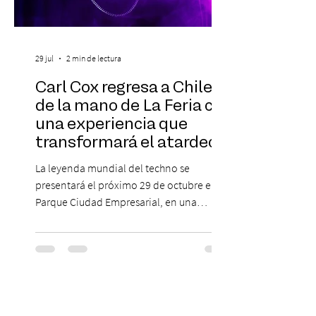
29 jul
2 min de lectura
Carl Cox regresa a Chile
de la mano de La Feria con
una experiencia que
transformará el atardecer
del jueves en una
La leyenda mundial del techno se
celebración de música
presentará el próximo 29 de octubre en
electrónica
Parque Ciudad Empresarial, en una
edición especial de ON TOUR que invita a
vivir una jornada de música, comunidad y
cultura electrónica desde las 18:00 horas.
Las entradas estarán disponibles desde el
viernes 31 de julio, a las 13:00 horas, a
través de Passline. Hay artistas que marcan