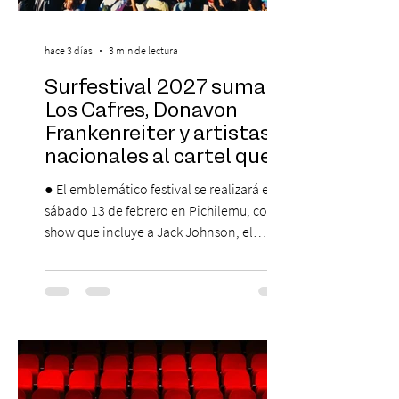
hace 3 días
3 min de lectura
Surfestival 2027 suma a
Los Cafres, Donavon
Frankenreiter y artistas
nacionales al cartel que
encabeza Jack Johnson
● El emblemático festival se realizará el
sábado 13 de febrero en Pichilemu, con un
show que incluye a Jack Johnson, el
máximo referente de la cultura del surf. ●
El lunes 10 de agosto comienza la
Preventa Exclusiva Santander con 30%
descuento (por 48 horas o hasta agotar
stock). Posterior a esta preventa exclusiva
se da inicio a la segunda etapa con una
preventa con 20% descuento para los