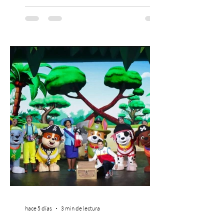
para mejorar los procesos de selección
laboral en Chile. En un contexto donde el
agotamiento, la incertidumbre y las malas
experiencias laborales forman parte de la
realidad de miles de trabajadores, Trabajo
de Monos – Reflexiones de la Selva
Corporativa, del autor Mauricio Eduardo
Medina, ha trascendido el ámbito editorial
hace 5 días
3 min de lectura