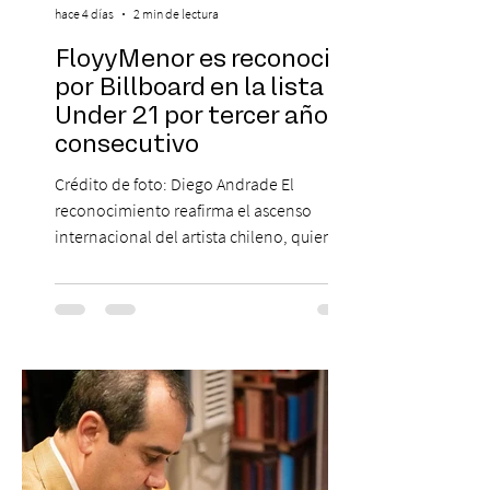
hace 4 días
2 min de lectura
FloyyMenor es reconocido
por Billboard en la lista 21
Under 21 por tercer año
consecutivo
Crédito de foto: Diego Andrade El
reconocimiento reafirma el ascenso
internacional del artista chileno, quien
continúa impulsando el reggaetón chileno
en la escena global. MIAMI, FL (3 de agosto
de 2026) — FloyyMenor ha sido
reconocido por Billboard en su lista 21
Under 21 por tercer año consecutivo,
formando parte una vez más de la
selección anual de la publicación que
destaca a los artistas menores de 21 años
más influyentes de la industria musical.