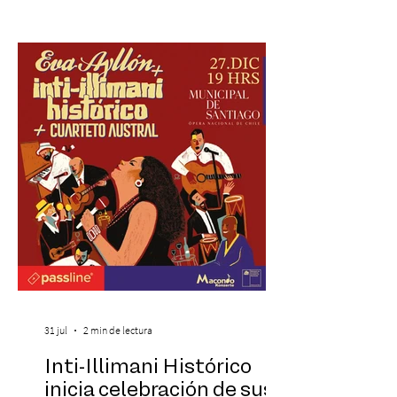
icónicos del cine. Patio Bellavista suma
una nueva atracción a su oferta
gastronómica y turística con la apertura de
Cinema, un restaurante temático
inspirado en el concepto de un museo de
Hollywood, que promete transportar a sus
visitantes a distintos
31 jul
2 min de lectura
Inti-Illimani Histórico
inicia celebración de sus