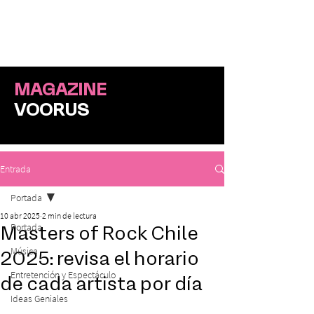
ME
NU
MAGAZINE
VOORUS
Entrada
Portada
10 abr 2025
2 min de lectura
Portada
Masters of Rock Chile
Música
2025: revisa el horario
Entretención y Espectáculo
de cada artista por día
Ideas Geniales