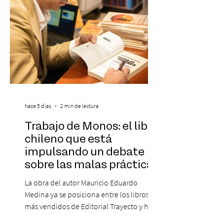
Este reconocimiento reaf
hace 5 días
2 min de lectura
Trabajo de Monos: el libro
chileno que está
impulsando un debate
sobre las malas prácticas
laborales y el futuro del
La obra del autor Mauricio Eduardo
trabajo
Medina ya se posiciona entre los libros
más vendidos de Editorial Trayecto y ha
dado origen a un decálogo de propuestas