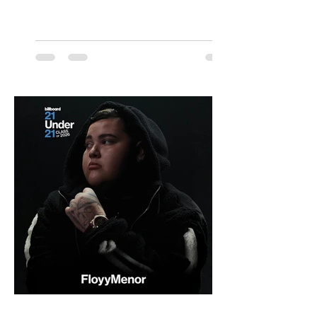
participación de los temuquenses “Todos
Mis Amigos Están Tristes”. El próximo 22 de
agosto, el Parque Arena Temuco será
escenario de una noche dedicada al indie
con la presentación de Candelabro,
banda que llegará a la capital de La
Araucanía para ofrecer un show cargado
de energía, guitarras y canciones que han
marcado su breve pero exitosa trayectoria.
La jornad