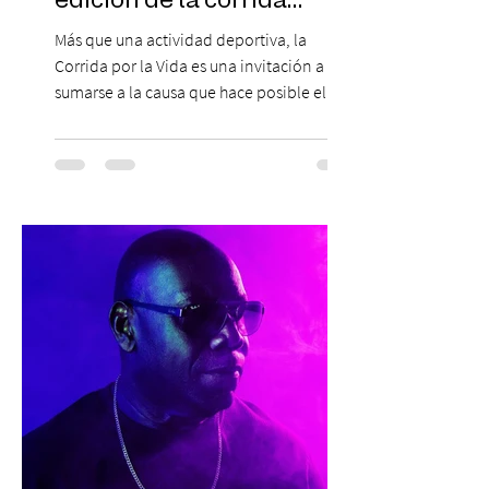
edición de la corrida
solidaria
Más que una actividad deportiva, la
Corrida por la Vida es una invitación a
sumarse a la causa que hace posible el
trabajo que Corporación Yo Mujer
desarrolla durante todo el año: brindar
orientación, contención y apoyo
profesional a personas que viven la
experiencia del cáncer de mama y a sus
familias, además de impulsar la detección
temprana, porque la información también
es una forma de acompañar. Con este
propósito, la Corporación realizará la 17ª
Corrida por la Vida, e