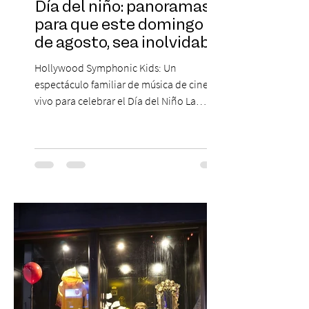
Día del niño: panoramas
para que este domingo 09
de agosto, sea inolvidable
Hollywood Symphonic Kids: Un
espectáculo familiar de música de cine en
vivo para celebrar el Día del Niño La
Orquesta Filodramática de Chile invita a
las familias chilenas a vivir una experiencia
musical única e inolvidable con motivo del
Día del Niño. El espectáculo Hollywood
Symphonic Kids reunirá a lo mejor del cine
de todos los tiempos en un concierto en
vivo que combinará una orquesta
sinfónica en pleno, coro y una
sorprendente puesta en escena pensada
especialmente pa