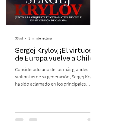
30 jul
1 min de lectura
Sergej Krylov, ¡El virtuoso
de Europa vuelve a Chile!
Considerado uno de los más grandes
violinistas de su generación, Sergej Krylov
ha sido aclamado en los principales
escenarios del mundo, desde el
Concertgebouw de Ámsterdam hasta el
Teatro alla Scala de Milán. Ahora vuelve al
escenario del Teatro CA660 para
protagonizar una velada extraordinaria
donde se encontrarán dos de las obras
más fascinantes de la historia de la música: