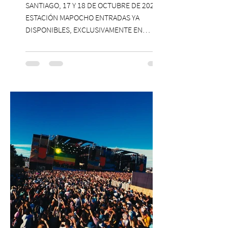
SANTIAGO, 17 Y 18 DE OCTUBRE DE 2026,
ESTACIÓN MAPOCHO ENTRADAS YA
DISPONIBLES, EXCLUSIVAMENTE EN
PASSLINE.COM ExpoYoga regresa en 2026
con una edición renovada que reunirá
yoga, bienestar y vida consciente, con la
participación de Paramsahej Singh,
Antonella Orsini, Yoga Woman y más
exponentes que serán confirmados
próximamente. ExpoYoga se realizará los
días 17 y 18 de octubre de 2026 en el
Centro Cultural Estación Mapocho, espacio
que albergará durante dos jornadas una
pro