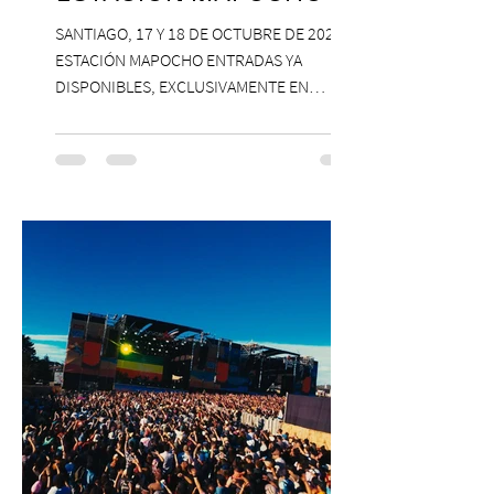
SANTIAGO, 17 Y 18 DE OCTUBRE DE 2026,
ESTACIÓN MAPOCHO ENTRADAS YA
DISPONIBLES, EXCLUSIVAMENTE EN
PASSLINE.COM ExpoYoga regresa en 2026
con una edición renovada que reunirá
yoga, bienestar y vida consciente, con la
participación de Paramsahej Singh,
Antonella Orsini, Yoga Woman y más
exponentes que serán confirmados
próximamente. ExpoYoga se realizará los
días 17 y 18 de octubre de 2026 en el
Centro Cultural Estación Mapocho, espacio
que albergará durante dos jornadas una
pro