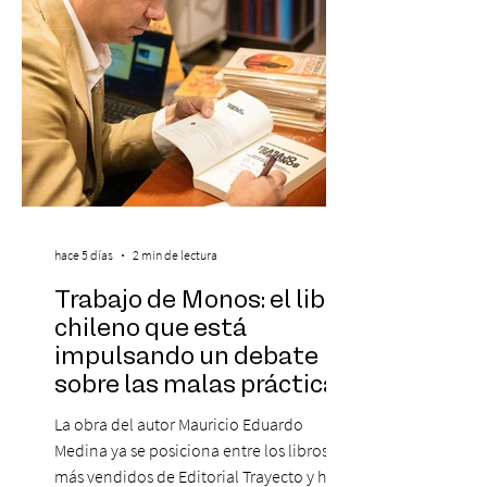
más influyentes de la industria musical.
Este reconocimiento reaf
hace 5 días
2 min de lectura
Trabajo de Monos: el libro
chileno que está
impulsando un debate
sobre las malas prácticas
laborales y el futuro del
La obra del autor Mauricio Eduardo
trabajo
Medina ya se posiciona entre los libros
más vendidos de Editorial Trayecto y ha