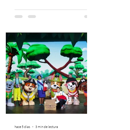
dado origen a un decálogo de propuestas
para mejorar los procesos de selección
laboral en Chile. En un contexto donde el
agotamiento, la incertidumbre y las malas
experiencias laborales forman parte de la
realidad de miles de trabajadores, Trabajo
de Monos – Reflexiones de la Selva
Corporativa, del autor Mauricio Eduardo
Medina, ha trascendido el ámbito editorial
hace 5 días
3 min de lectura