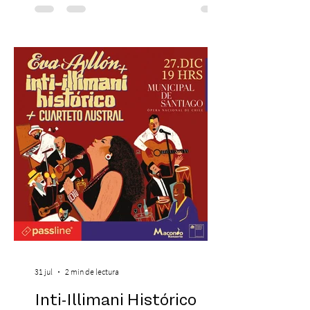
recreando algunos de los universos más
icónicos del cine. Patio Bellavista suma
una nueva atracción a su oferta
gastronómica y turística con la apertura de
Cinema, un restaurante temático
inspirado en el concepto de un museo de
Hollywood, que promete transportar a sus
visitantes a distintos
31 jul
2 min de lectura
Inti-Illimani Histórico