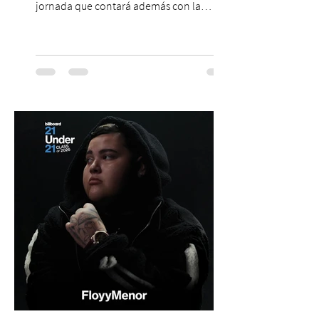
jornada que contará además con la
participación de los temuquenses “Todos
Mis Amigos Están Tristes”. El próximo 22 de
agosto, el Parque Arena Temuco será
escenario de una noche dedicada al indie
con la presentación de Candelabro,
banda que llegará a la capital de La
Araucanía para ofrecer un show cargado
de energía, guitarras y canciones que han
marcado su breve pero exitosa trayectoria.
La jornad