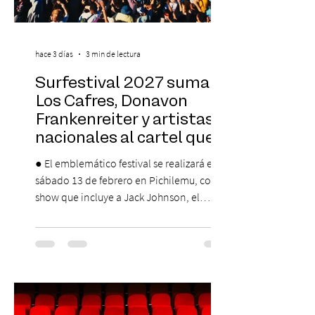
hace 3 días
3 min de lectura
Surfestival 2027 suma a
Los Cafres, Donavon
Frankenreiter y artistas
nacionales al cartel que
encabeza Jack Johnson
● El emblemático festival se realizará el
sábado 13 de febrero en Pichilemu, con un
show que incluye a Jack Johnson, el
máximo referente de la cultura del surf. ●
El lunes 10 de agosto comienza la
Preventa Exclusiva Santander con 30%
descuento (por 48 horas o hasta agotar
stock). Posterior a esta preventa exclusiva
se da inicio a la segunda etapa con una
preventa con 20% descuento para los