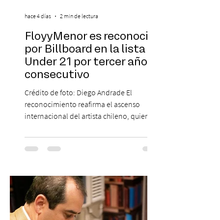
hace 4 días
2 min de lectura
FloyyMenor es reconocido
por Billboard en la lista 21
Under 21 por tercer año
consecutivo
Crédito de foto: Diego Andrade El
reconocimiento reafirma el ascenso
internacional del artista chileno, quien
continúa impulsando el reggaetón chileno
en la escena global. MIAMI, FL (3 de agosto
de 2026) — FloyyMenor ha sido
reconocido por Billboard en su lista 21
Under 21 por tercer año consecutivo,
formando parte una vez más de la
selección anual de la publicación que
destaca a los artistas menores de 21 años