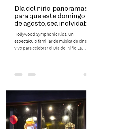
Día del niño: panoramas
para que este domingo 09
de agosto, sea inolvidable
Hollywood Symphonic Kids: Un
espectáculo familiar de música de cine en
vivo para celebrar el Día del Niño La
Orquesta Filodramática de Chile invita a
las familias chilenas a vivir una experiencia
musical única e inolvidable con motivo del
Día del Niño. El espectáculo Hollywood
Symphonic Kids reunirá a lo mejor del cine
de todos los tiempos en un concierto en
vivo que combinará una orquesta
sinfónica en pleno, coro y una
sorprendente puesta en escena pensada
especialmente pa