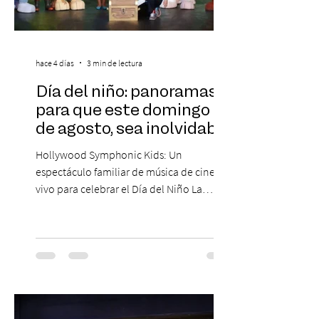
hace 4 días
3 min de lectura
Día del niño: panoramas
para que este domingo 09
de agosto, sea inolvidable
Hollywood Symphonic Kids: Un
espectáculo familiar de música de cine en
vivo para celebrar el Día del Niño La
Orquesta Filodramática de Chile invita a
las familias chilenas a vivir una experiencia
musical única e inolvidable con motivo del
Día del Niño. El espectáculo Hollywood
Symphonic Kids reunirá a lo mejor del cine
de todos los tiempos en un concierto en
vivo que combinará una orquesta