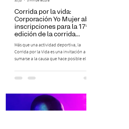
30 jul
3 min de lectura
Corrida por la vida:
Corporación Yo Mujer abre
inscripciones para la 17ª
edición de la corrida
solidaria
Más que una actividad deportiva, la
Corrida por la Vida es una invitación a
sumarse a la causa que hace posible el
trabajo que Corporación Yo Mujer
desarrolla durante todo el año: brindar
orientación, contención y apoyo
profesional a personas que viven la
experiencia del cáncer de mama y a sus
familias, además de impulsar la detección
temprana, porque la información también
es una forma de acompañar. Con este
propósito, la Corporación realizará la 17ª
Corrida por la Vida, e