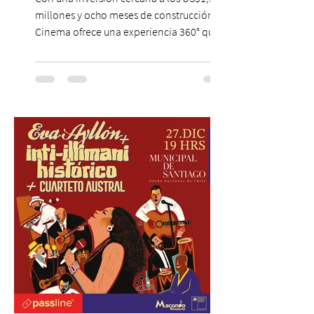
millones y ocho meses de construcción,
Cinema ofrece una experiencia 360° que
combina gastronomía, escenografía
cinematográfica y actores en vivo,
recreando algunos de los universos más
icónicos del cine. Patio Bellavista suma
una nueva atracción a su oferta
gastronómica y turística con la apertura de
Cinema, un restaurante temático
inspirado en el concepto de un museo de
Hollywood, que promete transportar a sus
visitantes a distintos