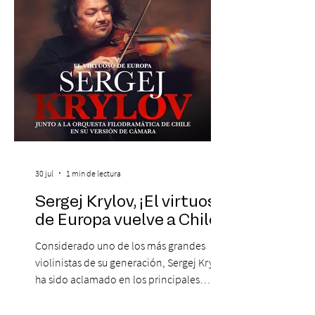
un repertorio que recorrerá seis décadas
de obras que transformaron l
30 jul
1 min de lectura
Sergej Krylov, ¡El virtuoso
de Europa vuelve a Chile!
Considerado uno de los más grandes
violinistas de su generación, Sergej Krylov
ha sido aclamado en los principales
escenarios del mundo, desde el
Concertgebouw de Ámsterdam hasta el