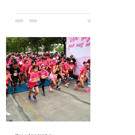
Teatro alla Scala de Milán. Ahora vuelve al
escenario del Teatro CA660 para
protagonizar una velada extraordinaria
donde se encontrarán dos de las obras
más fascinantes de la historia de la música:
Las Cuatro Estaciones de Antonio Vivaldi y
Las Cuatro Estaciones Porteñas de Astor
Piazzolla. Déja