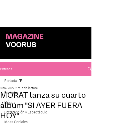
ME
NU
MAGAZINE
VOORUS
Entrada
Portada
3 nov 2022
2 min de lectura
Portada
MORAT lanza su cuarto
Música
álbum "SI AYER FUERA
Entretención y Espectáculo
HOY"
Ideas Geniales