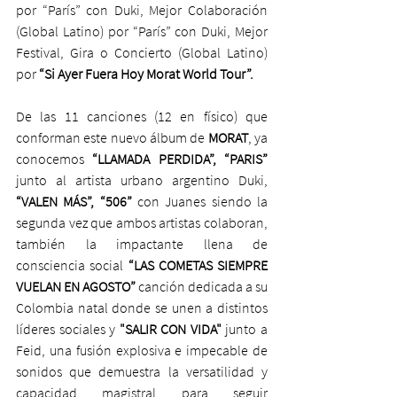
por “París” con Duki, Mejor Colaboración 
(Global Latino) por “París” con Duki, Mejor 
Festival, Gira o Concierto (Global Latino) 
por 
“Si Ayer Fuera Hoy Morat World Tour”.
De las 11 canciones (12 en físico) que 
conforman este nuevo álbum de 
MORAT
, ya 
conocemos 
“LLAMADA PERDIDA”, “PARIS”
junto al artista urbano argentino Duki, 
“VALEN MÁS”, “506” 
con Juanes siendo la 
segunda vez que ambos artistas colaboran, 
también la impactante llena de 
consciencia social 
“LAS COMETAS SIEMPRE 
VUELAN EN AGOSTO”
 canción dedicada a su 
Colombia natal donde se unen a distintos 
líderes sociales y 
"SALIR CON VIDA"
 junto a 
Feid, una fusión explosiva e impecable de 
sonidos que demuestra la versatilidad y 
capacidad magistral para seguir 