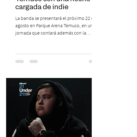
cargada de indie
La banda se presentará el próximo 22 de
agosto en Parque Arena Temuco, en una
jornada que contará además con la
participación de los temuquenses “Todos
Mis Amigos Están Tristes”. El próximo 22 de
agosto, el Parque Arena Temuco será
escenario de una noche dedicada al indie
con la presentación de Candelabro,
banda que llegará a la capital de La
Araucanía para ofrecer un show cargado
de energía, guitarras y canciones que han
marcado su breve pero exitosa trayectoria.
La jornad