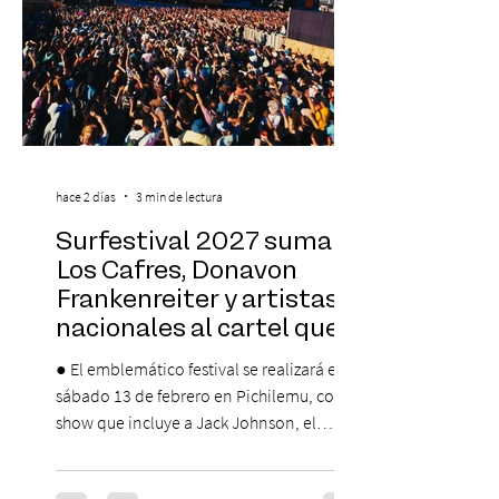
hace 2 días
3 min de lectura
Surfestival 2027 suma a
Los Cafres, Donavon
Frankenreiter y artistas
nacionales al cartel que
encabeza Jack Johnson
● El emblemático festival se realizará el
sábado 13 de febrero en Pichilemu, con un
show que incluye a Jack Johnson, el
máximo referente de la cultura del surf. ●
El lunes 10 de agosto comienza la