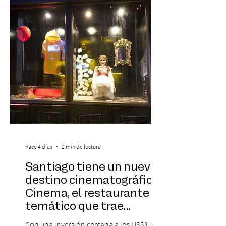
sinfónica en pleno, coro y una
sorprendente puesta en escena pensada
especialmente pa
hace 4 días
2 min de lectura
Santiago tiene un nuevo
destino cinematográfico:
Cinema, el restaurante
temático que trae
Hollywood a Chile
Con una inversión cercana a los US$1,3