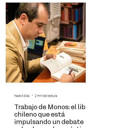
Under 21 por tercer año consecutivo,
formando parte una vez más de la
selección anual de la publicación que
destaca a los artistas menores de 21 años
más influyentes de la industria musical.
Este reconocimiento reaf
hace 4 días
2 min de lectura
Trabajo de Monos: el libro
chileno que está
impulsando un debate