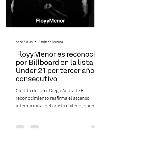
hace 3 días
2 min de lectura
FloyyMenor es reconocido
por Billboard en la lista 21
Under 21 por tercer año
consecutivo
Crédito de foto: Diego Andrade El
reconocimiento reafirma el ascenso
internacional del artista chileno, quien
continúa impulsando el reggaetón chileno
en la escena global. MIAMI, FL (3 de agosto
de 2026) — FloyyMenor ha sido
reconocido por Billboard en su lista 21