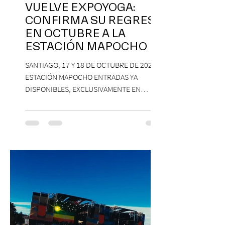
VUELVE EXPOYOGA:
CONFIRMA SU REGRESO
EN OCTUBRE A LA
ESTACIÓN MAPOCHO
SANTIAGO, 17 Y 18 DE OCTUBRE DE 2026,
ESTACIÓN MAPOCHO ENTRADAS YA
DISPONIBLES, EXCLUSIVAMENTE EN
PASSLINE.COM ExpoYoga regresa en 2026
con una edición renovada que reunirá
yoga, bienestar y vida consciente, con la
participación de Paramsahej Singh,
Antonella Orsini, Yoga Woman y más
exponentes que serán confirmados
próximamente. ExpoYoga se realizará los
días 17 y 18 de octubre de 2026 en el
Centro Cultural Estación Mapocho, espacio
que albergará durante dos jornadas una
pro