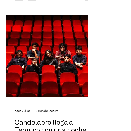
Preventa Exclusiva Santander con 30%
descuento (por 48 horas o hasta agotar
stock). Posterior a esta preventa exclusiva
se da inicio a la segunda etapa con una
preventa con 20% descuento para los
clientes del mismo banco y 20% para las
personas que se pre inscribieron y el miérc
hace 2 días
2 min de lectura
Candelabro llega a
Temuco con una noche