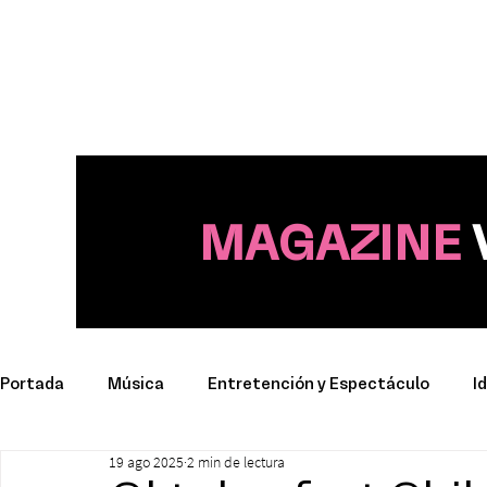
MAGAZINE
Portada
Música
Entretención y Espectáculo
I
19 ago 2025
2 min de lectura
Deporte
Productos y Marcas
Conciertos