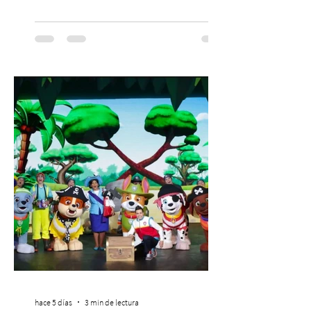
dado origen a un decálogo de propuestas
para mejorar los procesos de selección
laboral en Chile. En un contexto donde el
agotamiento, la incertidumbre y las malas
experiencias laborales forman parte de la
realidad de miles de trabajadores, Trabajo
de Monos – Reflexiones de la Selva
Corporativa, del autor Mauricio Eduardo
Medina, ha trascendido el ámbito editorial
hace 5 días
3 min de lectura