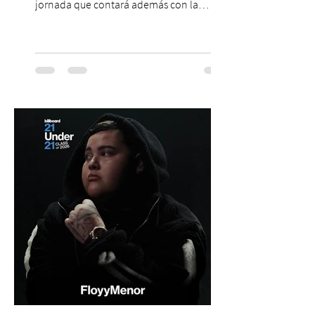
jornada que contará además con la
participación de los temuquenses “Todos
Mis Amigos Están Tristes”. El próximo 22 de
agosto, el Parque Arena Temuco será
escenario de una noche dedicada al indie
con la presentación de Candelabro,
banda que llegará a la capital de La
Araucanía para ofrecer un show cargado
de energía, guitarras y canciones que han
marcado su breve pero exitosa trayectoria.
La jornad