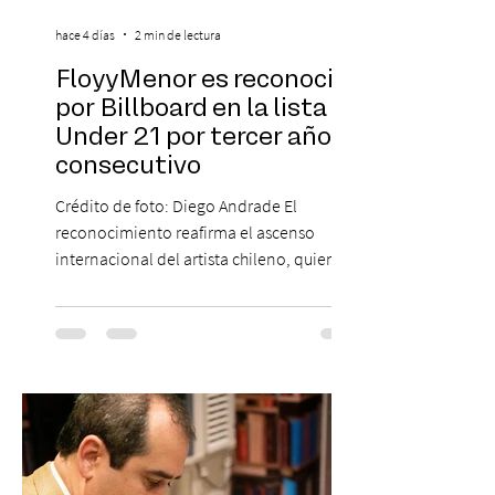
hace 4 días
2 min de lectura
FloyyMenor es reconocido
por Billboard en la lista 21
Under 21 por tercer año
consecutivo
Crédito de foto: Diego Andrade El
reconocimiento reafirma el ascenso
internacional del artista chileno, quien
continúa impulsando el reggaetón chileno
en la escena global. MIAMI, FL (3 de agosto
de 2026) — FloyyMenor ha sido
reconocido por Billboard en su lista 21
Under 21 por tercer año consecutivo,
formando parte una vez más de la
selección anual de la publicación que
destaca a los artistas menores de 21 años