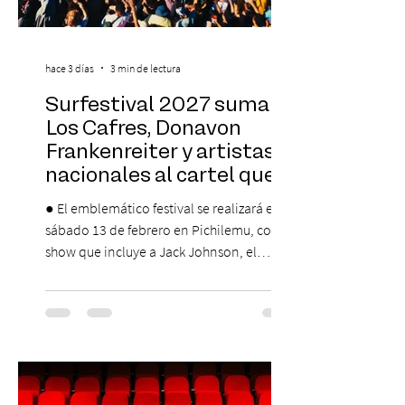
hace 3 días
3 min de lectura
Surfestival 2027 suma a
Los Cafres, Donavon
Frankenreiter y artistas
nacionales al cartel que
encabeza Jack Johnson
● El emblemático festival se realizará el
sábado 13 de febrero en Pichilemu, con un
show que incluye a Jack Johnson, el
máximo referente de la cultura del surf. ●
El lunes 10 de agosto comienza la
Preventa Exclusiva Santander con 30%
descuento (por 48 horas o hasta agotar
stock). Posterior a esta preventa exclusiva
se da inicio a la segunda etapa con una
preventa con 20% descuento para los