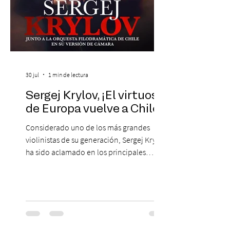
30 jul
1 min de lectura
Sergej Krylov, ¡El virtuoso
de Europa vuelve a Chile!
Considerado uno de los más grandes
violinistas de su generación, Sergej Krylov
ha sido aclamado en los principales
escenarios del mundo, desde el
Concertgebouw de Ámsterdam hasta el
Teatro alla Scala de Milán. Ahora vuelve al
escenario del Teatro CA660 para
protagonizar una velada extraordinaria
donde se encontrarán dos de las obras