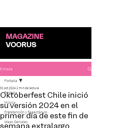
ME
NU
MAGAZINE
VOORUS
Entrada
Portada
31 oct 2024
2 min de lectura
Portada
Oktoberfest Chile inició
Música
su versión 2024 en el
Entretención y Espectáculo
primer día de este fin de
Ideas Geniales
semana extralargo