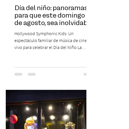
Día del niño: panoramas
para que este domingo 09
de agosto, sea inolvidable
Hollywood Symphonic Kids: Un
espectáculo familiar de música de cine en
vivo para celebrar el Día del Niño La
Orquesta Filodramática de Chile invita a
las familias chilenas a vivir una experiencia
musical única e inolvidable con motivo del
Día del Niño. El espectáculo Hollywood
Symphonic Kids reunirá a lo mejor del cine
de todos los tiempos en un concierto en
vivo que combinará una orquesta
sinfónica en pleno, coro y una
sorprendente puesta en escena pensada
especialmente pa