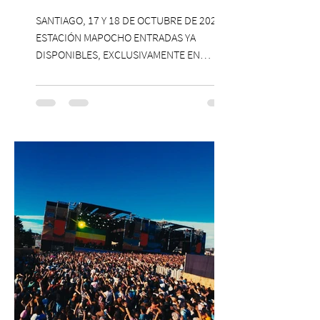
SANTIAGO, 17 Y 18 DE OCTUBRE DE 2026,
ESTACIÓN MAPOCHO ENTRADAS YA
DISPONIBLES, EXCLUSIVAMENTE EN
PASSLINE.COM ExpoYoga regresa en 2026
con una edición renovada que reunirá
yoga, bienestar y vida consciente, con la
participación de Paramsahej Singh,
Antonella Orsini, Yoga Woman y más
exponentes que serán confirmados
próximamente. ExpoYoga se realizará los
días 17 y 18 de octubre de 2026 en el
Centro Cultural Estación Mapocho, espacio
que albergará durante dos jornadas una
pro