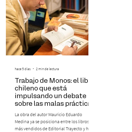
más influyentes de la industria musical.
Este reconocimiento reaf
hace 5 días
2 min de lectura
Trabajo de Monos: el libro
chileno que está
impulsando un debate
sobre las malas prácticas
laborales y el futuro del
La obra del autor Mauricio Eduardo
trabajo
Medina ya se posiciona entre los libros
más vendidos de Editorial Trayecto y ha