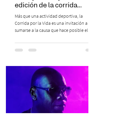
edición de la corrida
solidaria
Más que una actividad deportiva, la
Corrida por la Vida es una invitación a
sumarse a la causa que hace posible el
trabajo que Corporación Yo Mujer
desarrolla durante todo el año: brindar
orientación, contención y apoyo
profesional a personas que viven la
experiencia del cáncer de mama y a sus
familias, además de impulsar la detección
temprana, porque la información también
es una forma de acompañar. Con este
propósito, la Corporación realizará la 17ª
Corrida por la Vida, e