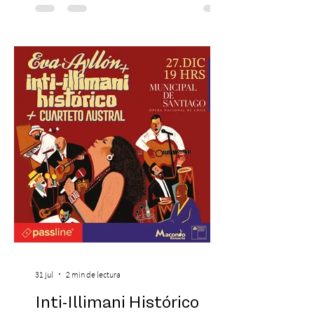
recreando algunos de los universos más
icónicos del cine. Patio Bellavista suma
una nueva atracción a su oferta
gastronómica y turística con la apertura de
Cinema, un restaurante temático
inspirado en el concepto de un museo de
Hollywood, que promete transportar a sus
visitantes a distintos
31 jul
2 min de lectura
Inti-Illimani Histórico