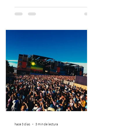
PASSLINE.COM ExpoYoga regresa en 2026
con una edición renovada que reunirá
yoga, bienestar y vida consciente, con la
participación de Paramsahej Singh,
Antonella Orsini, Yoga Woman y más
exponentes que serán confirmados
próximamente. ExpoYoga se realizará los
días 17 y 18 de octubre de 2026 en el
Centro Cultural Estación Mapocho, espacio
que albergará durante dos jornadas una
pro
hace 3 días
3 min de lectura