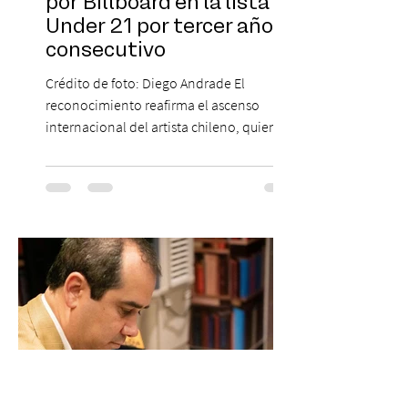
por Billboard en la lista 21
Under 21 por tercer año
consecutivo
Crédito de foto: Diego Andrade El
reconocimiento reafirma el ascenso
internacional del artista chileno, quien
continúa impulsando el reggaetón chileno
en la escena global. MIAMI, FL (3 de agosto
de 2026) — FloyyMenor ha sido
reconocido por Billboard en su lista 21
Under 21 por tercer año consecutivo,
formando parte una vez más de la
selección anual de la publicación que
destaca a los artistas menores de 21 años
más influyentes de la industria musical.
Este reconocimiento reaf