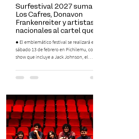
Surfestival 2027 suma a
Los Cafres, Donavon
Frankenreiter y artistas
nacionales al cartel que
encabeza Jack Johnson
● El emblemático festival se realizará el
sábado 13 de febrero en Pichilemu, con un
show que incluye a Jack Johnson, el
máximo referente de la cultura del surf. ●
El lunes 10 de agosto comienza la
Preventa Exclusiva Santander con 30%
descuento (por 48 horas o hasta agotar
stock). Posterior a esta preventa exclusiva
se da inicio a la segunda etapa con una
preventa con 20% descuento para los
clientes del mismo banco y 20% para las
personas que se pre inscribieron y el miérc