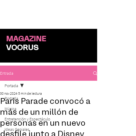
ME
NU
MAGAZINE
VOORUS
Entrada
Portada
30 nov 2024
5 min de lectura
Portada
Paris Parade convocó a
Música
más de un millón de
Entretención y Espectáculo
personas en un nuevo
Ideas Geniales
desfile junto a Disney