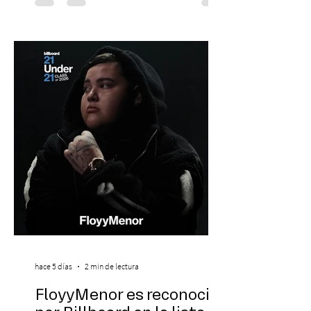
escenario de una noche dedicada al indie
con la presentación de Candelabro,
banda que llegará a la capital de La
Araucanía para ofrecer un show cargado
de energía, guitarras y canciones que han
marcado su breve pero exitosa trayectoria.
La jornad
hace 5 días
2 min de lectura
FloyyMenor es reconocido