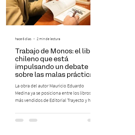
hace 6 días
2 min de lectura
Trabajo de Monos: el libro
chileno que está
impulsando un debate
sobre las malas prácticas
laborales y el futuro del
La obra del autor Mauricio Eduardo
trabajo
Medina ya se posiciona entre los libros
más vendidos de Editorial Trayecto y ha
dado origen a un decálogo de propuestas
para mejorar los procesos de selección
laboral en Chile. En un contexto donde el
agotamiento, la incertidumbre y las malas