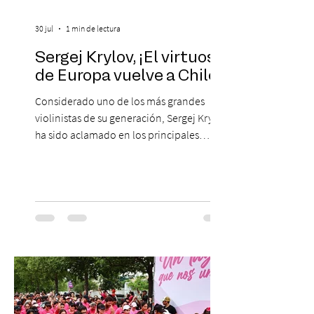
30 jul
1 min de lectura
Sergej Krylov, ¡El virtuoso
de Europa vuelve a Chile!
Considerado uno de los más grandes
violinistas de su generación, Sergej Krylov
ha sido aclamado en los principales
escenarios del mundo, desde el
Concertgebouw de Ámsterdam hasta el
Teatro alla Scala de Milán. Ahora vuelve al
escenario del Teatro CA660 para
protagonizar una velada extraordinaria
donde se encontrarán dos de las obras
más fascinantes de la historia de la música:
Las Cuatro Estaciones de Antonio Vivaldi y
Las Cuatro Estaciones Porteñas de Astor
Piazzolla. Déja