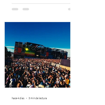
con una edición renovada que reunirá
yoga, bienestar y vida consciente, con la
participación de Paramsahej Singh,
Antonella Orsini, Yoga Woman y más
exponentes que serán confirmados
próximamente. ExpoYoga se realizará los
días 17 y 18 de octubre de 2026 en el
Centro Cultural Estación Mapocho, espacio
que albergará durante dos jornadas una
pro
hace 4 días
3 min de lectura