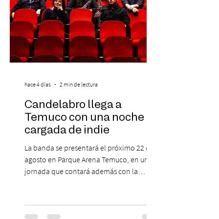
hace 4 días
2 min de lectura
Candelabro llega a
Temuco con una noche
cargada de indie
La banda se presentará el próximo 22 de
agosto en Parque Arena Temuco, en una
jornada que contará además con la
participación de los temuquenses “Todos
Mis Amigos Están Tristes”. El próximo 22 de
agosto, el Parque Arena Temuco será
escenario de una noche dedicada al indie