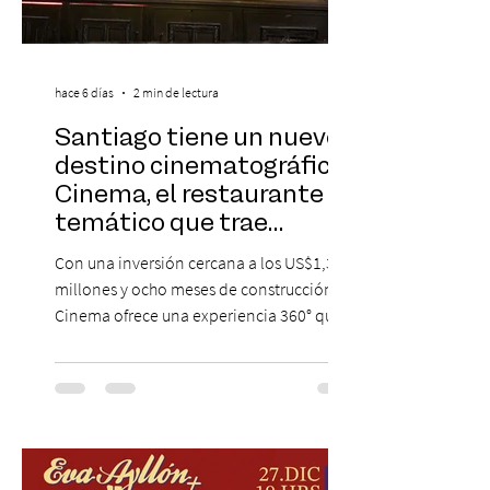
hace 6 días
2 min de lectura
Santiago tiene un nuevo
destino cinematográfico:
Cinema, el restaurante
temático que trae
Hollywood a Chile
Con una inversión cercana a los US$1,3
millones y ocho meses de construcción,
Cinema ofrece una experiencia 360° que
combina gastronomía, escenografía
cinematográfica y actores en vivo,
recreando algunos de los universos más
icónicos del cine. Patio Bellavista suma
una nueva atracción a su oferta
gastronómica y turística con la apertura de