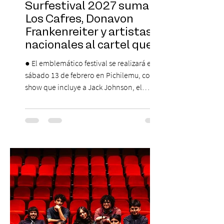
Surfestival 2027 suma a
Los Cafres, Donavon
Frankenreiter y artistas
nacionales al cartel que
encabeza Jack Johnson
● El emblemático festival se realizará el
sábado 13 de febrero en Pichilemu, con un
show que incluye a Jack Johnson, el
máximo referente de la cultura del surf. ●
El lunes 10 de agosto comienza la
Preventa Exclusiva Santander con 30%
descuento (por 48 horas o hasta agotar
stock). Posterior a esta preventa exclusiva
se da inicio a la segunda etapa con una
preventa con 20% descuento para los
clientes del mismo banco y 20% para las
personas que se pre inscribieron y el miérc