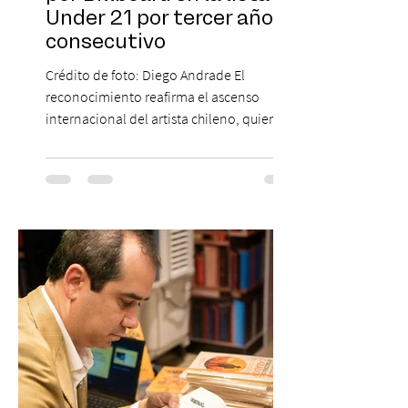
Under 21 por tercer año
consecutivo
Crédito de foto: Diego Andrade El
reconocimiento reafirma el ascenso
internacional del artista chileno, quien
continúa impulsando el reggaetón chileno
en la escena global. MIAMI, FL (3 de agosto
de 2026) — FloyyMenor ha sido
reconocido por Billboard en su lista 21
Under 21 por tercer año consecutivo,
formando parte una vez más de la
selección anual de la publicación que
destaca a los artistas menores de 21 años
más influyentes de la industria musical.
Este reconocimiento reaf