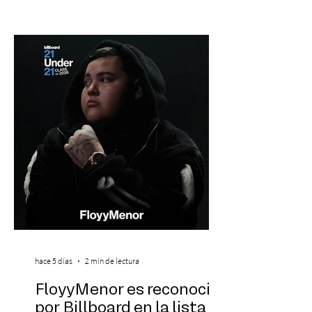
con la presentación de Candelabro,
banda que llegará a la capital de La
Araucanía para ofrecer un show cargado
de energía, guitarras y canciones que han
marcado su breve pero exitosa trayectoria.
La jornad
hace 5 días
2 min de lectura
FloyyMenor es reconocido
por Billboard en la lista 21