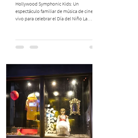
Hollywood Symphonic Kids: Un
espectáculo familiar de música de cine en
vivo para celebrar el Día del Niño La
Orquesta Filodramática de Chile invita a
las familias chilenas a vivir una experiencia
musical única e inolvidable con motivo del
Día del Niño. El espectáculo Hollywood
Symphonic Kids reunirá a lo mejor del cine
de todos los tiempos en un concierto en
vivo que combinará una orquesta
sinfónica en pleno, coro y una
sorprendente puesta en escena pensada
especialmente pa