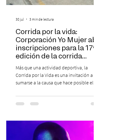
30 jul
3 min de lectura
Corrida por la vida:
Corporación Yo Mujer abre
inscripciones para la 17ª
edición de la corrida
solidaria
Más que una actividad deportiva, la
Corrida por la Vida es una invitación a
sumarse a la causa que hace posible el
trabajo que Corporación Yo Mujer
desarrolla durante todo el año: brindar
orientación, contención y apoyo
profesional a personas que viven la
experiencia del cáncer de mama y a sus
familias, además de impulsar la detección
temprana, porque la información también