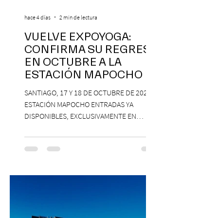
hace 4 días
2 min de lectura
VUELVE EXPOYOGA:
CONFIRMA SU REGRESO
EN OCTUBRE A LA
ESTACIÓN MAPOCHO
SANTIAGO, 17 Y 18 DE OCTUBRE DE 2026,
ESTACIÓN MAPOCHO ENTRADAS YA
DISPONIBLES, EXCLUSIVAMENTE EN
PASSLINE.COM ExpoYoga regresa en 2026
con una edición renovada que reunirá
yoga, bienestar y vida consciente, con la
participación de Paramsahej Singh,
Antonella Orsini, Yoga Woman y más
exponentes que serán confirmados
próximamente. ExpoYoga se realizará los
días 17 y 18 de octubre de 2026 en el