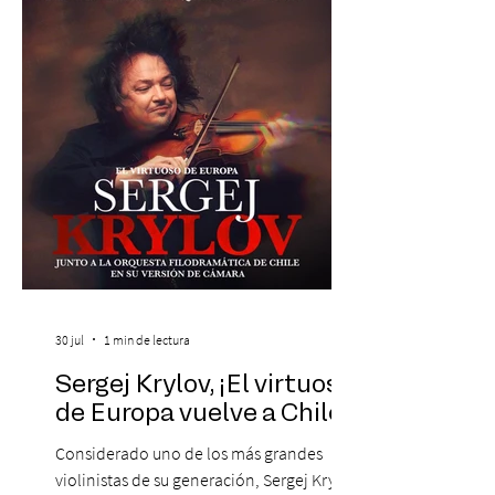
Santiago. La celebración reunirá a la
máxima exponente de la música popular
peruana, Eva Ayllón, al Cuarteto Austral y
un repertorio que recorrerá seis décadas
de obras que transformaron l
30 jul
1 min de lectura
Sergej Krylov, ¡El virtuoso
de Europa vuelve a Chile!
Considerado uno de los más grandes
violinistas de su generación, Sergej Krylov