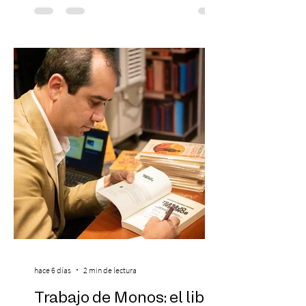
de 2026) — FloyyMenor ha sido
reconocido por Billboard en su lista 21
Under 21 por tercer año consecutivo,
formando parte una vez más de la
selección anual de la publicación que
destaca a los artistas menores de 21 años
más influyentes de la industria musical.
Este reconocimiento reaf
hace 6 días
2 min de lectura
Trabajo de Monos: el libro