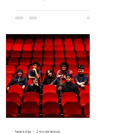
máximo referente de la cultura del surf. ●
El lunes 10 de agosto comienza la
Preventa Exclusiva Santander con 30%
descuento (por 48 horas o hasta agotar
stock). Posterior a esta preventa exclusiva
se da inicio a la segunda etapa con una
preventa con 20% descuento para los
clientes del mismo banco y 20% para las
personas que se pre inscribieron y el miérc
hace 4 días
2 min de lectura