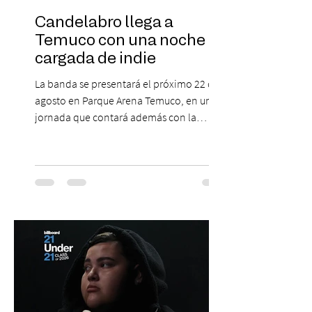
Candelabro llega a
Temuco con una noche
cargada de indie
La banda se presentará el próximo 22 de
agosto en Parque Arena Temuco, en una
jornada que contará además con la
participación de los temuquenses “Todos
Mis Amigos Están Tristes”. El próximo 22 de
agosto, el Parque Arena Temuco será
escenario de una noche dedicada al indie
con la presentación de Candelabro,
banda que llegará a la capital de La
Araucanía para ofrecer un show cargado
de energía, guitarras y canciones que han
marcado su breve pero exitosa trayectoria.
La jornad