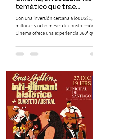
temático que trae
Hollywood a Chile
Con una inversión cercana a los US$1,3
millones y ocho meses de construcción,
Cinema ofrece una experiencia 360° que
combina gastronomía, escenografía
cinematográfica y actores en vivo,
recreando algunos de los universos más
icónicos del cine. Patio Bellavista suma
una nueva atracción a su oferta
gastronómica y turística con la apertura de
Cinema, un restaurante temático
inspirado en el concepto de un museo de
Hollywood, que promete transportar a sus
visitantes a distintos