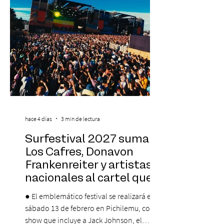
Centro Cultural Estación Mapocho, espacio
que albergará durante dos jornadas una
pro
hace 4 días
3 min de lectura
Surfestival 2027 suma a
Los Cafres, Donavon
Frankenreiter y artistas
nacionales al cartel que
encabeza Jack Johnson
● El emblemático festival se realizará el
sábado 13 de febrero en Pichilemu, con un
show que incluye a Jack Johnson, el