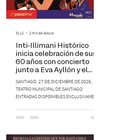
31 jul
2 min de lectura
Inti-Illimani Histórico
inicia celebración de sus
60 años con concierto
junto a Eva Ayllón y el
Cuarteto Austral en el
SANTIAGO, 27 DE DICIEMBRE DE 2026,
Teatro Municipal de
TEATRO MUNICIPAL DE SANTIAGO
Santiago
ENTRADAS DISPONIBLES EXCLUSIVAMENTE
EN PASSLINE.COM DESDE LAS 14:00 HRS. La
agrupación ícono de la Nueva Canción
Chilena conmemorará su legado de 60
años el próximo 27 de diciembre, a las
19:00 horas, en el Teatro Municipal de