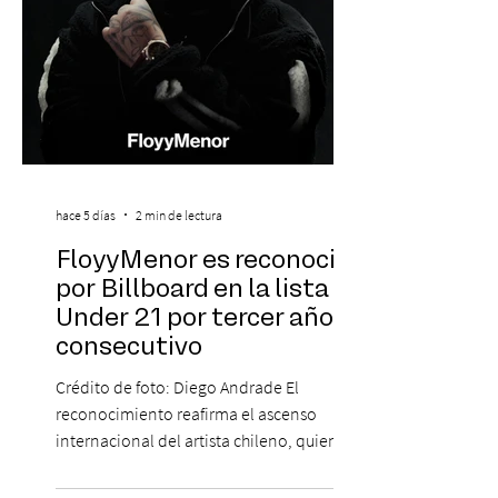
hace 5 días
2 min de lectura
FloyyMenor es reconocido
por Billboard en la lista 21
Under 21 por tercer año
consecutivo
Crédito de foto: Diego Andrade El
reconocimiento reafirma el ascenso
internacional del artista chileno, quien
continúa impulsando el reggaetón chileno
en la escena global. MIAMI, FL (3 de agosto