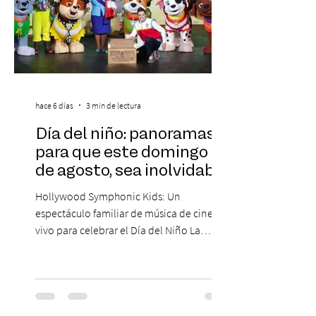
hace 6 días
3 min de lectura
Día del niño: panoramas
para que este domingo 09
de agosto, sea inolvidable
Hollywood Symphonic Kids: Un
espectáculo familiar de música de cine en
vivo para celebrar el Día del Niño La
Orquesta Filodramática de Chile invita a
las familias chilenas a vivir una experiencia
musical única e inolvidable con motivo del
Día del Niño. El espectáculo Hollywood
Symphonic Kids reunirá a lo mejor del cine