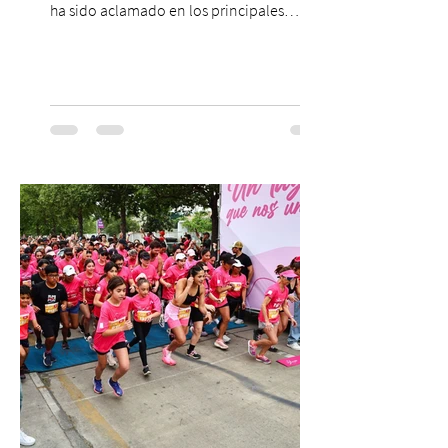
ha sido aclamado en los principales
escenarios del mundo, desde el
Concertgebouw de Ámsterdam hasta el
Teatro alla Scala de Milán. Ahora vuelve al
escenario del Teatro CA660 para
protagonizar una velada extraordinaria
donde se encontrarán dos de las obras
más fascinantes de la historia de la música:
Las Cuatro Estaciones de Antonio Vivaldi y
Las Cuatro Estaciones Porteñas de Astor
Piazzolla. Déja