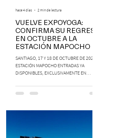
hace 4 días
2 min de lectura
VUELVE EXPOYOGA:
CONFIRMA SU REGRESO
EN OCTUBRE A LA
ESTACIÓN MAPOCHO
SANTIAGO, 17 Y 18 DE OCTUBRE DE 2026,
ESTACIÓN MAPOCHO ENTRADAS YA
DISPONIBLES, EXCLUSIVAMENTE EN
PASSLINE.COM ExpoYoga regresa en 2026
con una edición renovada que reunirá
yoga, bienestar y vida consciente, con la
participación de Paramsahej Singh,
Antonella Orsini, Yoga Woman y más
exponentes que serán confirmados
próximamente. ExpoYoga se realizará los
días 17 y 18 de octubre de 2026 en el