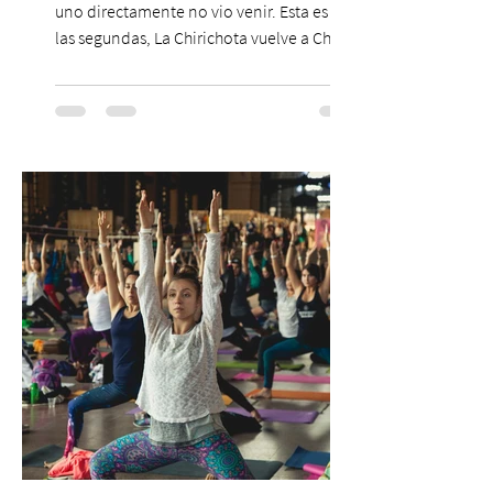
uno directamente no vio venir. Esta es de
las segundas, La Chirichota vuelve a Chile.
Sí, otra vez. Y no, no es casualidad.
Después de agotar entradas en su primer
paso por Santiago en 2025, el grupo
cómico-musical más viral del momento
retorna al Teatro Estudio 13 con dos
funciones, el 14 y 15 de agosto de 2026,
para que nadie se quede con las ganas (de
nuevo). Llegan con la confianza de quien
ha hecho sold-out en Colombia, Miami,