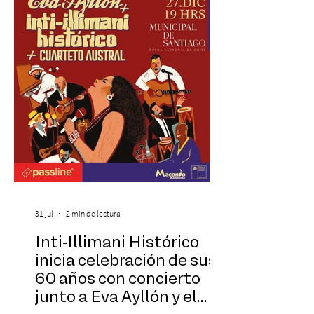
gastronómica y turística con la apertura de
Cinema, un restaurante temático
inspirado en el concepto de un museo de
Hollywood, que promete transportar a sus
visitantes a distintos
31 jul
2 min de lectura
Inti-Illimani Histórico
inicia celebración de sus
60 años con concierto
junto a Eva Ayllón y el