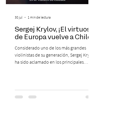
30 jul
1 min de lectura
Sergej Krylov, ¡El virtuoso
de Europa vuelve a Chile!
Considerado uno de los más grandes
violinistas de su generación, Sergej Krylov
ha sido aclamado en los principales
escenarios del mundo, desde el
Concertgebouw de Ámsterdam hasta el
Teatro alla Scala de Milán. Ahora vuelve al
escenario del Teatro CA660 para
protagonizar una velada extraordinaria
donde se encontrarán dos de las obras
más fascinantes de la historia de la música:
Las Cuatro Estaciones de Antonio Vivaldi y
Las Cuatro Estaciones Porteñas de Astor