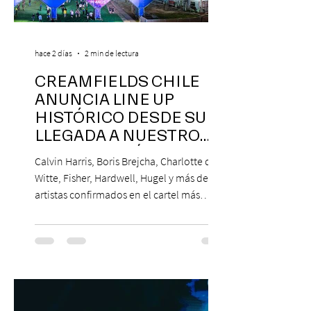
hace 2 días
2 min de lectura
CREAMFIELDS CHILE
ANUNCIA LINE UP
HISTÓRICO DESDE SU
LLEGADA A NUESTRO
NUESTRO PAÍS
Calvin Harris, Boris Brejcha, Charlotte de
Witte, Fisher, Hardwell, Hugel y más de 85
artistas confirmados en el cartel más
grande de la trayectoria del festival en
Chile. 14 y 15 de noviembre de 2026, Club
Hípico de Santiago. Últimos Weekend
Tickets disponibles en www.creamfields.cl,
con venta a través de Puntoticket.com
Creamfields Chile, el festival de música
electrónica más importante del país,