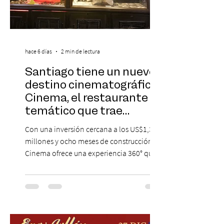
hace 6 días
2 min de lectura
Santiago tiene un nuevo
destino cinematográfico:
Cinema, el restaurante
temático que trae
Hollywood a Chile
Con una inversión cercana a los US$1,3
millones y ocho meses de construcción,
Cinema ofrece una experiencia 360° que
combina gastronomía, escenografía
cinematográfica y actores en vivo,
recreando algunos de los universos más
icónicos del cine. Patio Bellavista suma
una nueva atracción a su oferta