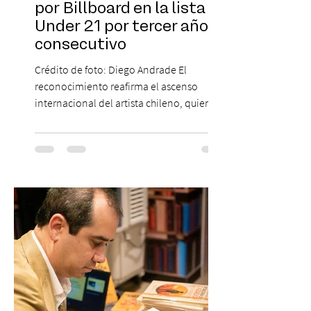
por Billboard en la lista 21
Under 21 por tercer año
consecutivo
Crédito de foto: Diego Andrade El
reconocimiento reafirma el ascenso
internacional del artista chileno, quien
continúa impulsando el reggaetón chileno
en la escena global. MIAMI, FL (3 de agosto
de 2026) — FloyyMenor ha sido
reconocido por Billboard en su lista 21
Under 21 por tercer año consecutivo,
formando parte una vez más de la
selección anual de la publicación que
destaca a los artistas menores de 21 años
más influyentes de la industria musical.
Este reconocimiento reaf