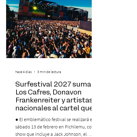
Centro Cultural Estación Mapocho, espacio
que albergará durante dos jornadas una
pro
hace 4 días
3 min de lectura
Surfestival 2027 suma a
Los Cafres, Donavon
Frankenreiter y artistas
nacionales al cartel que
encabeza Jack Johnson
● El emblemático festival se realizará el
sábado 13 de febrero en Pichilemu, con un
show que incluye a Jack Johnson, el