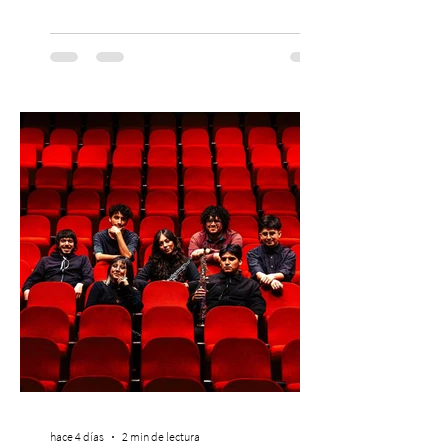
máximo referente de la cultura del surf. ●
El lunes 10 de agosto comienza la
Preventa Exclusiva Santander con 30%
descuento (por 48 horas o hasta agotar
stock). Posterior a esta preventa exclusiva
se da inicio a la segunda etapa con una
preventa con 20% descuento para los
clientes del mismo banco y 20% para las
personas que se pre inscribieron y el miérc
hace 4 días
2 min de lectura