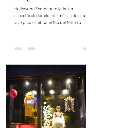
Hollywood Symphonic Kids: Un
espectáculo familiar de música de cine en
vivo para celebrar el Día del Niño La
Orquesta Filodramática de Chile invita a
las familias chilenas a vivir una experiencia
musical única e inolvidable con motivo del
Día del Niño. El espectáculo Hollywood
Symphonic Kids reunirá a lo mejor del cine
de todos los tiempos en un concierto en
vivo que combinará una orquesta
sinfónica en pleno, coro y una
sorprendente puesta en escena pensada
especialmente pa