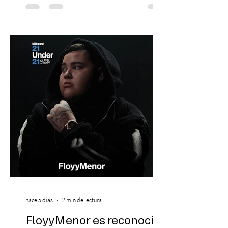
un papel relevante para acceder a
oportunidades académicas y
desenvolverse en contextos
internacionales, los resultados más
recientes muestran que Chile todavía
enfrenta importantes desafíos en su
aprendizaje. Según el estudio global EF
Eng
hace 5 días
2 min de lectura
FloyyMenor es reconocido