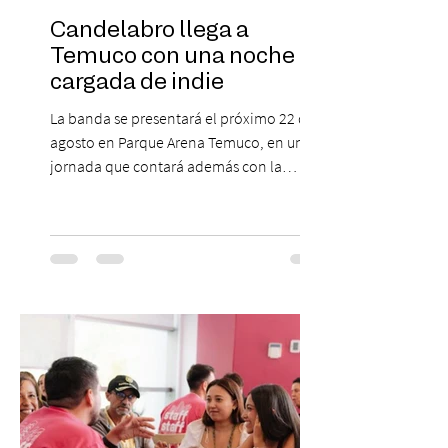
Candelabro llega a
Temuco con una noche
cargada de indie
La banda se presentará el próximo 22 de
agosto en Parque Arena Temuco, en una
jornada que contará además con la
participación de los temuquenses “Todos
Mis Amigos Están Tristes”. El próximo 22 de
agosto, el Parque Arena Temuco será
escenario de una noche dedicada al indie
con la presentación de Candelabro,
banda que llegará a la capital de La
Araucanía para ofrecer un show cargado
de energía, guitarras y canciones que han
marcado su breve pero exitosa trayectoria.
La jornad