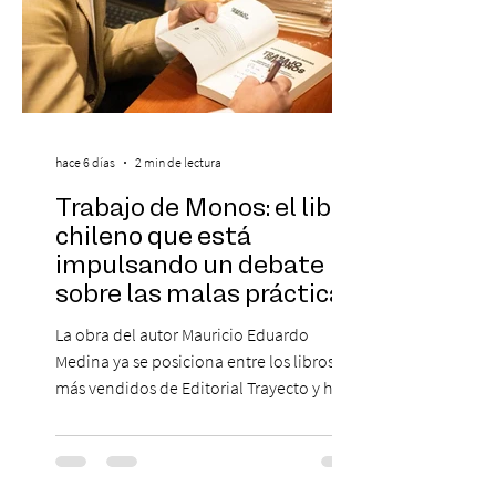
hace 6 días
2 min de lectura
Trabajo de Monos: el libro
chileno que está
impulsando un debate
sobre las malas prácticas
laborales y el futuro del
La obra del autor Mauricio Eduardo
trabajo
Medina ya se posiciona entre los libros
más vendidos de Editorial Trayecto y ha
dado origen a un decálogo de propuestas
para mejorar los procesos de selección
laboral en Chile. En un contexto donde el
agotamiento, la incertidumbre y las malas