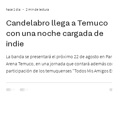
hace 1 día
2 min de lectura
Candelabro llega a Temuco
con una noche cargada de
indie
La banda se presentará el próximo 22 de agosto en Parque
Arena Temuco, en una jornada que contará además con la
participación de los temuquenses “Todos Mis Amigos Están
Tristes”. El próximo 22 de agosto, el Parque Arena Temuco
será escenario de una noche dedicada al indie con la
presentación de Candelabro, banda que llegará a la capital
de La Araucanía para ofrecer un show cargado de energía,
guitarras y canciones que han marcado su breve pero
exitosa trayectoria. La jornad