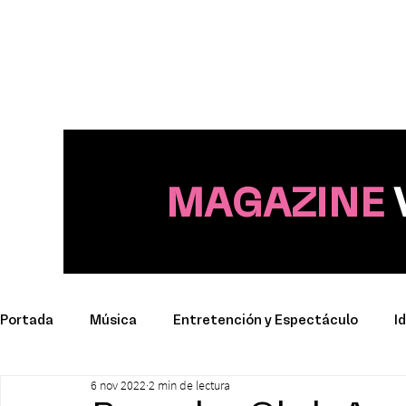
MAGAZINE
Portada
Música
Entretención y Espectáculo
I
6 nov 2022
2 min de lectura
Deporte
Productos y Marcas
Conciertos