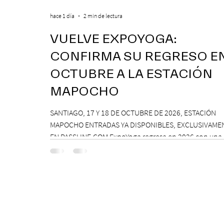
hace 1 día
2 min de lectura
VUELVE EXPOYOGA:
CONFIRMA SU REGRESO E
OCTUBRE A LA ESTACIÓN
MAPOCHO
SANTIAGO, 17 Y 18 DE OCTUBRE DE 2026, ESTACIÓN
MAPOCHO ENTRADAS YA DISPONIBLES, EXCLUSIVAME
EN PASSLINE.COM ExpoYoga regresa en 2026 con una
edición renovada que reunirá yoga, bienestar y vida
consciente, con la participación de Paramsahej Singh
Antonella Orsini, Yoga Woman y más exponentes que
confirmados próximamente. ExpoYoga se realizará los
17 y 18 de octubre de 2026 en el Centro Cultural Esta
Mapocho, espacio que albergará durante dos jornad
pro