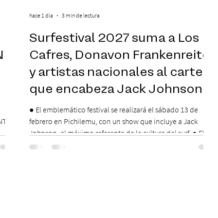
hace 1 día
3 min de lectura
Surfestival 2027 suma a Los
N
Cafres, Donavon Frankenreiter
y artistas nacionales al cartel
que encabeza Jack Johnson
● El emblemático festival se realizará el sábado 13 de
NTE
febrero en Pichilemu, con un show que incluye a Jack
Johnson, el máximo referente de la cultura del surf. ● El
lunes 10 de agosto comienza la Preventa Exclusiva
,
Santander con 30% descuento (por 48 horas o hasta agotar
 serán
stock). Posterior a esta preventa exclusiva se da inicio a la
 días
segunda etapa con una preventa con 20% descuento para
ción
los clientes del mismo banco y 20% para las personas que
as una
se pre inscribieron y el miérc